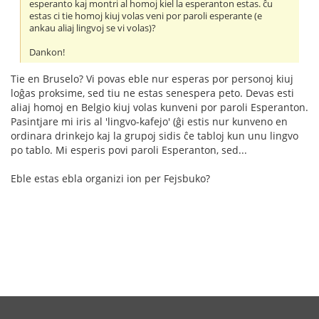
esperanto kaj montri al homoj kiel la esperanton estas. ĉu
estas ci tie homoj kiuj volas veni por paroli esperante (e
ankau aliaj lingvoj se vi volas)?
Dankon!
Tie en Bruselo? Vi povas eble nur esperas por personoj kiuj
loĝas proksime, sed tiu ne estas senespera peto. Devas esti
aliaj homoj en Belgio kiuj volas kunveni por paroli Esperanton.
Pasintjare mi iris al 'lingvo-kafejo' (ĝi estis nur kunveno en
ordinara drinkejo kaj la grupoj sidis ĉe tabloj kun unu lingvo
po tablo. Mi esperis povi paroli Esperanton, sed...
Eble estas ebla organizi ion per Fejsbuko?