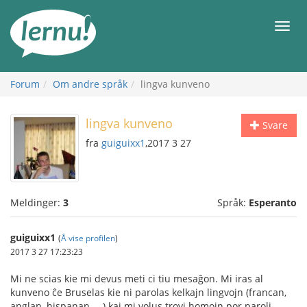
Til
innholdet
Meny
Forum
Om andre språk
lingva kunveno
lingva kunveno
Svare
fra
guiguixx1
,2017 3 27
Meldinger:
3
Språk:
Esperanto
guiguixx1
(
Å vise profilen
)
2017 3 27 17:23:23
Mi ne scias kie mi devus meti ci tiu mesaĝon. Mi iras al
kunveno ĉe Bruselas kie ni parolas kelkajn lingvojn (francan,
anglan, hispanan, ...) kaj mi volus trovi homojn por paroli