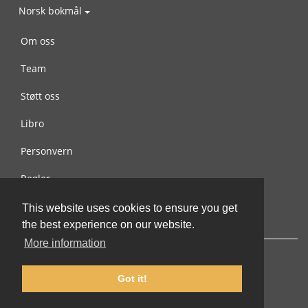
Norsk bokmål
Om oss
Team
Støtt oss
Libro
Personvern
Regler
Kontakt oss
This website uses cookies to ensure you get
the best experience on our website.
More information
Got it!
© 2002-2026 lernu.net |
Impressum