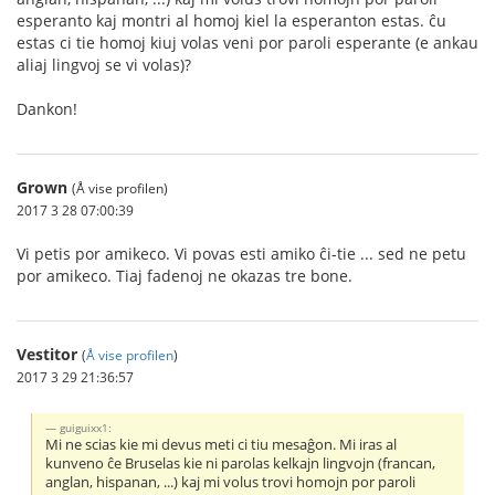
esperanto kaj montri al homoj kiel la esperanton estas. ĉu
estas ci tie homoj kiuj volas veni por paroli esperante (e ankau
aliaj lingvoj se vi volas)?
Dankon!
Grown
(Å vise profilen)
2017 3 28 07:00:39
Vi petis por amikeco. Vi povas esti amiko ĉi-tie ... sed ne petu
por amikeco. Tiaj fadenoj ne okazas tre bone.
Vestitor
(
Å vise profilen
)
2017 3 29 21:36:57
guiguixx1:
Mi ne scias kie mi devus meti ci tiu mesaĝon. Mi iras al
kunveno ĉe Bruselas kie ni parolas kelkajn lingvojn (francan,
anglan, hispanan, ...) kaj mi volus trovi homojn por paroli