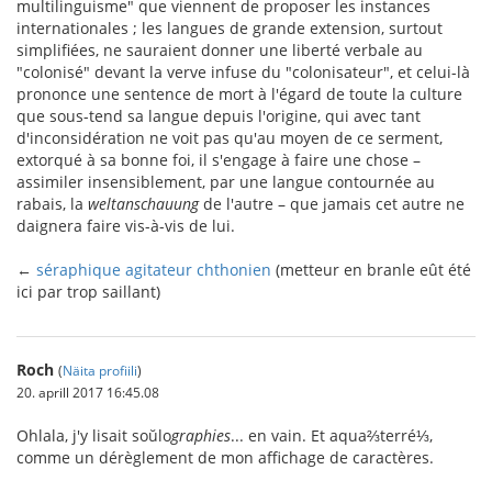
multilinguisme" que viennent de proposer les instances
internationales ; les langues de grande extension, surtout
simplifiées, ne sauraient donner une liberté verbale au
"colonisé" devant la verve infuse du "colonisateur", et celui-là
prononce une sentence de mort à l'égard de toute la culture
que sous-tend sa langue depuis l'origine, qui avec tant
d'inconsidération ne voit pas qu'au moyen de ce serment,
extorqué à sa bonne foi, il s'engage à faire une chose –
assimiler insensiblement, par une langue contournée au
rabais, la
weltanschauung
de l'autre – que jamais cet autre ne
daignera faire vis-à-vis de lui.
←
séraphique agitateur chthonien
(metteur en branle eût été
ici par trop saillant)
Roch
(
Näita profiili
)
20. aprill 2017 16:45.08
Ohlala, j'y lisait soŭlo
graphies
... en vain. Et aqua⅔terré⅓,
comme un dérèglement de mon affichage de caractères.