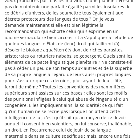
vœux prononcés par tous les individus d'une planète ? N'est-il
pas de maintenir une parfaite égalité parmi les insulaires de
ce débris d'univers, de les soumettre tous également aux
décrets protecteurs des langues de tous ? Or, je vous
demande maintenant si elle est bien légitime la
recommandation qui exhorte celui qui s'exprime en un
idiome vernaculaire bien circonscrit à s'appliquer à l'étude de
quelques langues d'États de (leur) droit qui faillirent (à)
désoler le biotope aqua⅔terré⅓ dont de riches parasites,
aristocrates ou roturiers nababs, se gobergent. Quels sont les
éléments de ce pacte linguistique planétaire ? Ne consiste-t-il
pas à céder un peu de son temps aux autres et de la superbe
de sa propre langue à l'égard de leurs aussi propres langues
pour s'assurer que ces derniers, plussoyant de leur côté,
feront de même ? Toutes les conventions des mammifères
supérieurs sont assises sur ces bases ; elles sont les motifs
des punitions infligées à celui qui abuse de l'ingénuité d'un
congénère. Elles impliquent ainsi la solidarité ; ce qui fait
qu'un humain ne se récrie pas lorsque l'on attend cette
intelligence de lui, c'est qu'il sait qu'au moyen de ce devoir
auquel il consent bien volontiers, on lui conserve, inaliénable,
un droit, en l’occurrence celui de jouir de sa langue
maternelle dans sa culture spécifique ; mais, encore une fois,