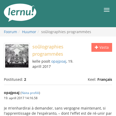
Sisu
juurde
Men
Foorum
Huumor
soûlographies programmées
soûlographies
Vasta
programmées
kelle poolt
opajpoaj
, 19.
aprill 2017
Postitused:
2
Keel:
Français
opajpoaj
(
Näita profiili
)
19. aprill 2017 14:16.58
Je m'enhardirai à demander, sans vergogne maintenant, si
l'apprentissage de l'espéranto, – dont l'effet est de ré-unir par