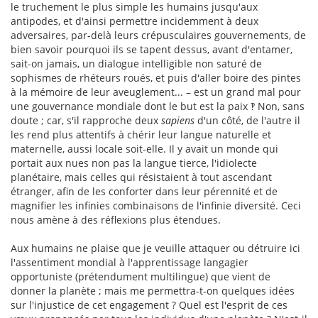
le truchement le plus simple les humains jusqu'aux
antipodes, et d'ainsi permettre incidemment à deux
adversaires, par-delà leurs crépusculaires gouvernements, de
bien savoir pourquoi ils se tapent dessus, avant d'entamer,
sait-on jamais, un dialogue intelligible non saturé de
sophismes de rhéteurs roués, et puis d'aller boire des pintes
à la mémoire de leur aveuglement... – est un grand mal pour
une gouvernance mondiale dont le but est la paix ‽ Non, sans
doute ; car, s'il rapproche deux
sapiens
d'un côté, de l'autre il
les rend plus attentifs à chérir leur langue naturelle et
maternelle, aussi locale soit-elle. Il y avait un monde qui
portait aux nues non pas la langue tierce, l'idiolecte
planétaire, mais celles qui résistaient à tout ascendant
étranger, afin de les conforter dans leur pérennité et de
magnifier les infinies combinaisons de l'infinie diversité. Ceci
nous amène à des réflexions plus étendues.
Aux humains ne plaise que je veuille attaquer ou détruire ici
l'assentiment mondial à l'apprentissage langagier
opportuniste (prétendument multilingue) que vient de
donner la planète ; mais me permettra-t-on quelques idées
sur l'injustice de cet engagement ? Quel est l'esprit de ces