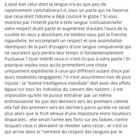
à quoi bon celui dont la langue n'a eu que peu de
rayonnement s'enchaînera-t-il, sous un pacte qui ne favorise
que ceux dont l'idiome a déjà couturé le globe ? Si vous
montrez par l'intérêt porté à telle langue 'civilisationnelle'
votre respect dudit pacte et augmentez d'autant l'aura de la
susdite en vous y absorbant, ne tombez-vous pas la franche
nigauderie, en escomptant un respect et une assimilation
identiques de la part d'usagers d'une langue conquérante qui
ne sauraient qu'y perdre leur temps si fondamentalement
fructueux ? Quel intérêt ceux-ci n'ont-ils pas à votre pacte ! Et
pourquoi voulez-vous qu'ils promettent une chose
uniquement expédiente à ceux qui diffèrent autant d'eux par
leurs modesties langagières ? Il n'est assurément rien de plus
injuste : la "bonne intelligence mondiale" doit avoir des effets
égaux sur tous les individus du concert des nations ; il est
impossible qu'elle ne puisse entraîner par un même
enthousiasme les pas des derniers vers les premiers comme
elle fait des premiers vers les derniers parce qu'elle ne serait
plus alors que le fruit véreux d'une imposture entre locuteurs
disparates : elle serait l'arme des forts sur les faibles, contre
lesquels ceux-ci devraient se révolter sans cesse ; or c'est ce
qui arrive dans le "serment du respect des langues par le