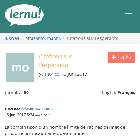
Kwa
maudhui
orod
jukwaa
Mtazamo, maoni.
Citations sur l'esperanto
Citations sur
Kujibu
l'esperanto
ya
morico
, 13 Juni 2017
Ujumbe:
50
Lugha:
Français
morico
(
Wasifu wa mtumiaji
)
18 Juni 2017 5:34:44 alasiri
La combinaison d'un nombre limité de racines permet de
produire un vocabulaire quasi-illimité.