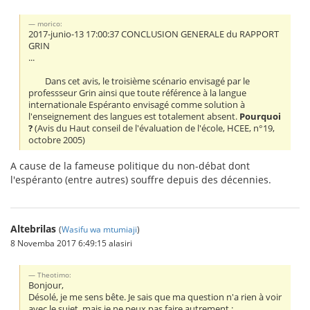
morico:
2017-junio-13 17:00:37 CONCLUSION GENERALE du RAPPORT
GRIN
...
Dans cet avis, le troisième scénario envisagé par le
professseur Grin ainsi que toute référence à la langue
internationale Espéranto envisagé comme solution à
l'enseignement des langues est totalement absent.
Pourquoi
?
(Avis du Haut conseil de l'évaluation de l'école, HCEE, n°19,
octobre 2005)
A cause de la fameuse politique du non-débat dont
l'espéranto (entre autres) souffre depuis des décennies.
Altebrilas
(
Wasifu wa mtumiaji
)
8 Novemba 2017 6:49:15 alasiri
Theotimo:
Bonjour,
Désolé, je me sens bête. Je sais que ma question n'a rien à voir
avec le sujet, mais je ne peux pas faire autrement :