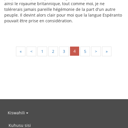
ainsi le royaume britannique, tout comme moi, je ne
tolérerais jamais pareille hégémonie de la part d'un autre
peuple. Il devint alors clair pour moi que la langue Espéranto
pouvait être prise en considération.
4
«
<
1
2
3
5
>
»
Kiswahili
Kuhusu sisi