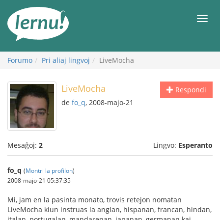
Al
la
Men
enhavo
Forumo
Pri aliaj lingvoj
LiveMocha
LiveMocha
Respondi
de
fo_q
, 2008-majo-21
Mesaĝoj:
2
Lingvo:
Esperanto
fo_q
(
Montri la profilon
)
2008-majo-21 05:37:35
Mi, jam en la pasinta monato, trovis retejon nomatan
LiveMocha kiun instruas la anglan, hispanan, francan, hindan,
italan, portugalan, mandarenan, japanan, germanan kaj