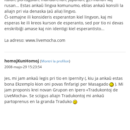
rusan... Estas ankaŭ lingva komunumo, eblas ankaŭ konsili la
aliajn pri via denaska (aŭ alia) lingvo.
Ĉi-semajne ili konsideris esperanton kiel lingvon, kaj mi
esperas ke ili kreos kurson de esperanto, sed por tio ni devas
enskribiĝi amase kaj nin identigi kiel esperantisto...
La adreso: www.livemocha.com
homojKunHomoj
(
Montri la profilon
)
2008-majo-29 15:23:54
Jes, mi jam ankaŭ legis pri tio en Ipernity (, kiu ja ankaŭ estas
bona Ekzemplo kion oni povas finfarigi per Masagado
). Mi
jam proponis krei novan Grupon en Ipero «Tradukontoj de
LiveMocha». Se sciigus aliajn Tradukontoj mi ankaŭ
partoprenus en la granda Traduko