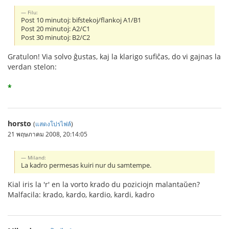
Filu:
Post 10 minutoj: bifstekoj/flankoj A1/B1
Post 20 minutoj: A2/C1
Post 30 minutoj: B2/C2
Gratulon! Via solvo ĝustas, kaj la klarigo sufiĉas, do vi gajnas la
verdan stelon:
*
horsto
(
แสดงโปรไฟล์
)
21 พฤษภาคม 2008, 20:14:05
Miland:
La kadro permesas kuiri nur du samtempe.
Kial iris la 'r' en la vorto krado du poziciojn malantaŭen?
Malfacila: krado, kardo, kardio, kardi, kadro