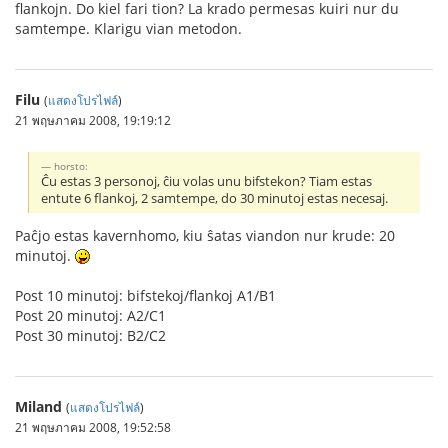
flankojn. Do kiel fari tion? La krado permesas kuiri nur du
samtempe. Klarigu vian metodon.
Filu
(
แสดงโปรไฟล์
)
21 พฤษภาคม 2008, 19:19:12
horsto:
Ĉu estas 3 personoj, ĉiu volas unu bifstekon? Tiam estas
entute 6 flankoj, 2 samtempe, do 30 minutoj estas necesaj.
Paĉjo estas kavernhomo, kiu ŝatas viandon nur krude: 20
minutoj.
Post 10 minutoj: bifstekoj/flankoj A1/B1
Post 20 minutoj: A2/C1
Post 30 minutoj: B2/C2
Miland
(
แสดงโปรไฟล์
)
21 พฤษภาคม 2008, 19:52:58