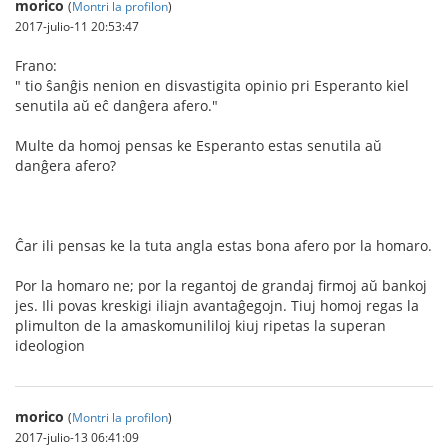
morico
(
Montri la profilon
)
2017-julio-11 20:53:47
Frano:
" tio ŝanĝis nenion en disvastigita opinio pri Esperanto kiel
senutila aŭ eĉ danĝera afero."
Multe da homoj pensas ke Esperanto estas senutila aŭ
danĝera afero?
Ĉar ili pensas ke la tuta angla estas bona afero por la homaro.
Por la homaro ne; por la regantoj de grandaj firmoj aŭ bankoj
jes. Ili povas kreskigi iliajn avantaĝegojn. Tiuj homoj regas la
plimulton de la amaskomunililoj kiuj ripetas la superan
ideologion
morico
(
Montri la profilon
)
2017-julio-13 06:41:09