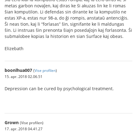
metas garbon novaĵen, kaj diras ke ŝi akuzas lin ke li romas
ŝian komputilon. Li defendas sin dirante ke la komputilo ne
estas XP-a, estas nur 98-a, do ĝi rompis, anstataŭ antenciĝis.
Ŝi neas tion, kaj li “forlasas” ŝin, signifante ke li maldungas
ŝin. Li instruas ŝin prenonta ŝiajn posedaĵojn kaj forlasonta. Ŝi
submalobee kopias la historion en sian Surface kaj obeas.
Elizebath
boonlhua007
(
Vise profilen
)
15. apr. 2018 02.06.51
Depression can be cured by psychological treatment.
royal dowload
Grown
(Vise profilen)
17. apr. 2018 04.41.27