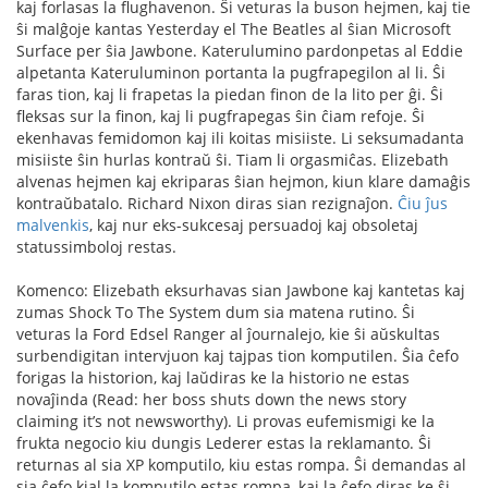
kaj forlasas la flughavenon. Ŝi veturas la buson hejmen, kaj tie
ŝi malĝoje kantas Yesterday el The Beatles al ŝian Microsoft
Surface per ŝia Jawbone. Katerulumino pardonpetas al Eddie
alpetanta Kateruluminon portanta la pugfrapegilon al li. Ŝi
faras tion, kaj li frapetas la piedan finon de la lito per ĝi. Ŝi
fleksas sur la finon, kaj li pugfrapegas ŝin ĉiam refoje. Ŝi
ekenhavas femidomon kaj ili koitas misiiste. Li seksumadanta
misiiste ŝin hurlas kontraŭ ŝi. Tiam li orgasmiĉas. Elizebath
alvenas hejmen kaj ekriparas ŝian hejmon, kiun klare damaĝis
kontraŭbatalo. Richard Nixon diras sian rezignaĵon.
Ĉiu ĵus
malvenkis
, kaj nur eks-sukcesaj persuadoj kaj obsoletaj
statussimboloj restas.
Komenco: Elizebath eksurhavas sian Jawbone kaj kantetas kaj
zumas Shock To The System dum sia matena rutino. Ŝi
veturas la Ford Edsel Ranger al ĵournalejo, kie ŝi aŭskultas
surbendigitan intervjuon kaj tajpas tion komputilen. Ŝia ĉefo
forigas la historion, kaj laŭdiras ke la historio ne estas
novaĵinda (Read: her boss shuts down the news story
claiming it’s not newsworthy). Li provas eufemismigi ke la
frukta negocio kiu dungis Lederer estas la reklamanto. Ŝi
returnas al sia XP komputilo, kiu estas rompa. Ŝi demandas al
sia ĉefo kial la komputilo estas rompa, kaj la ĉefo diras ke ŝi