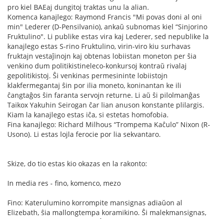
pro kiel BAEaj dungitoj traktas unu la alian.
Komenca kanajlego: Raymond Francis "Mi povas doni al oni
min" Lederer (D-Pensilvanio), ankaŭ subnomas kiel “Sinjorino
Fruktulino". Li publike estas vira kaj Lederer, sed nepublike la
kanajlego estas S-rino Fruktulino, virin-viro kiu surhavas
fruktajn vestaĵinojn kaj obtenas lobiistan moneton per ŝia
venkino dum politikistineleco-konkursoj kontraŭ rivalaj
gepolitikistoj. Ŝi venkinas permesininte lobiistojn
klakfermegantaj ŝin por ilia moneto, koninantan ke ili
ĉangtaĝos ŝin faranta servojn returne. Li aŭ ŝi pilolmanĝas
Taikox Yakuhin Seirogan ĉar lian anuson konstante plilargis.
Kiam la kanajlego estas iĉa, si estetas homofobia.
Fina kanajlego: Richard Milhous “Trompema Kaĉulo” Nixon (R-
Usono). Li estas lojla ferocie por lia sekvantaro.
Skize, do tio estas kio okazas en la rakonto:
In media res - fino, komenco, mezo
Fino: Katerulumino korrompite mansignas adiaŭon al
Elizebath, ŝia mallongtempa koramikino. Ŝi malekmansignas,