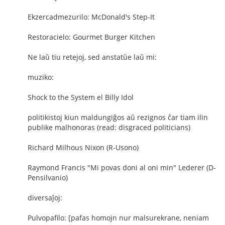
Ekzercadmezurilo: McDonald's Step-It
Restoracielo: Gourmet Burger Kitchen
Ne laŭ tiu retejoj, sed anstatŭe laŭ mi:
muziko:
Shock to the System el Billy Idol
politikistoj kiun maldungiĝos aŭ rezignos ĉar tiam ilin
publike malhonoras (read: disgraced politicians)
Richard Milhous Nixon (R-Usono)
Raymond Francis "Mi povas doni al oni min" Lederer (D-
Pensilvanio)
diversaĵoj:
Pulvopafilo: [pafas homojn nur malsurekrane, neniam