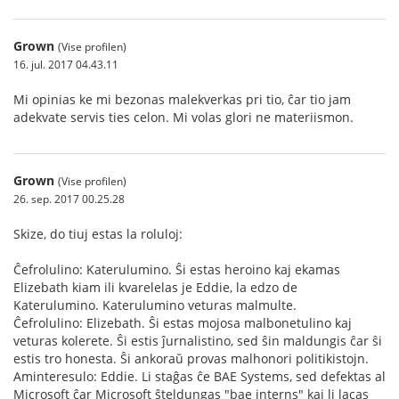
Grown
(Vise profilen)
16. jul. 2017 04.43.11
Mi opinias ke mi bezonas malekverkas pri tio, ĉar tio jam
adekvate servis ties celon. Mi volas glori ne materiismon.
Grown
(Vise profilen)
26. sep. 2017 00.25.28
Skize, do tiuj estas la roluloj:
Ĉefrolulino: Katerulumino. Ŝi estas heroino kaj ekamas
Elizebath kiam ili kvarelelas je Eddie, la edzo de
Katerulumino. Katerulumino veturas malmulte.
Ĉefrolulino: Elizebath. Ŝi estas mojosa malbonetulino kaj
veturas kolerete. Ŝi estis ĵurnalistino, sed ŝin maldungis ĉar ŝi
estis tro honesta. Ŝi ankoraŭ provas malhonori politikistojn.
Aminteresulo: Eddie. Li staĝas ĉe BAE Systems, sed defektas al
Microsoft ĉar Microsoft ŝteldungas "bae interns" kaj li lacas