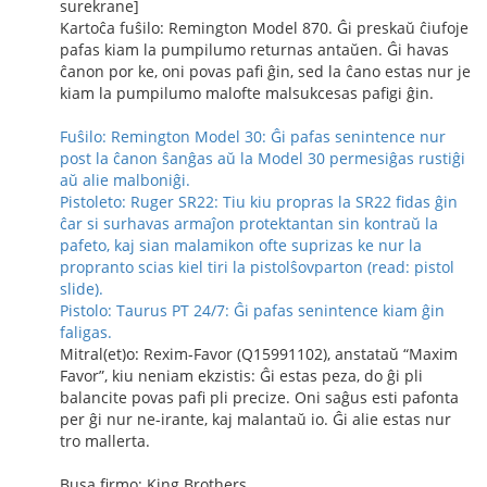
surekrane]
Kartoĉa fuŝilo: Remington Model 870. Ĝi preskaŭ ĉiufoje
pafas kiam la pumpilumo returnas antaŭen. Ĝi havas
ĉanon por ke, oni povas pafi ĝin, sed la ĉano estas nur je
kiam la pumpilumo malofte malsukcesas pafigi ĝin.
Fuŝilo: Remington Model 30: Ĝi pafas senintence nur
post la ĉanon ŝanĝas aŭ la Model 30 permesiĝas rustiĝi
aŭ alie malboniĝi.
Pistoleto: Ruger SR22: Tiu kiu propras la SR22 fidas ĝin
ĉar si surhavas armaĵon protektantan sin kontraŭ la
pafeto, kaj sian malamikon ofte suprizas ke nur la
propranto scias kiel tiri la pistolŝovparton (read: pistol
slide).
Pistolo: Taurus PT 24/7: Ĝi pafas senintence kiam ĝin
faligas.
Mitral(et)o: Rexim-Favor (Q15991102), anstataŭ “Maxim
Favor”, kiu neniam ekzistis: Ĝi estas peza, do ĝi pli
balancite povas pafi pli precize. Oni saĝus esti pafonta
per ĝi nur ne-irante, kaj malantaŭ io. Ĝi alie estas nur
tro mallerta.
Busa firmo: King Brothers