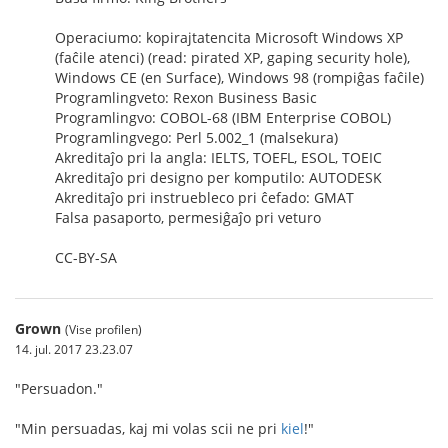
Operaciumo: kopirajtatencita Microsoft Windows XP
(faĉile atenci) (read: pirated XP, gaping security hole),
Windows CE (en Surface), Windows 98 (rompiĝas faĉile)
Programlingveto: Rexon Business Basic
Programlingvo: COBOL-68 (IBM Enterprise COBOL)
Programlingvego: Perl 5.002_1 (malsekura)
Akreditaĵo pri la angla: IELTS, TOEFL, ESOL, TOEIC
Akreditaĵo pri designo per komputilo: AUTODESK
Akreditaĵo pri instruebleco pri ĉefado: GMAT
Falsa pasaporto, permesiĝaĵo pri veturo
CC-BY-SA
Grown
(Vise profilen)
14. jul. 2017 23.23.07
"Persuadon."
"Min persuadas, kaj mi volas scii ne pri
kiel
!"