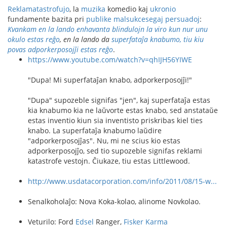
Reklamatastrofujo
, la
muzika
komedio kaj
ukronio
fundamente bazita pri
publike malsukcesegaj persuadoj
:
Kvankam en la lando enhavanta blindulojn la viro kun nur unu
okulo estas reĝo
, en la lando da
superfataĵa knabumo, tiu kiu
povas adporkerposojĵi estas reĝo
.
https://www.youtube.com/watch?v=qhIJH56YIWE
"Dupa! Mi superfataĵan knabo, adporkerposojĵi!"
"Dupa" supozeble signifas "jen", kaj superfataĵa estas
kia knabumo kia ne laŭvorte estas knabo, sed anstataŭe
estas inventio kiun sia inventisto priskribas kiel ties
knabo. La superfataĵa knabumo laŭdire
"adporkerposojĵas". Nu, mi ne scius kio estas
adporkerposojĵo, sed tio supozeble signifas reklami
katastrofe vestojn. Ĉiukaze, tiu estas Littlewood.
http://www.usdatacorporation.com/info/2011/08/15-w...
Senalkoholaĵo: Nova Koka-kolao, alinome Novkolao.
Veturilo: Ford
Edsel
Ranger,
Fisker Karma