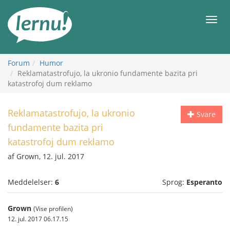
Til
indholdet
Men
Forum
Humor
Reklamatastrofujo, la ukronio fundamente bazita pri
katastrofoj dum reklamo
Reklamatastrofujo, la ukronio
Svare
fundamente bazita pri
katastrofoj dum reklamo
af Grown, 12. jul. 2017
Meddelelser:
6
Sprog:
Esperanto
Grown
(Vise profilen)
12. jul. 2017 06.17.15