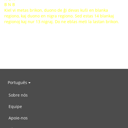
B N B
Kiel vi metas brikon, duono de ĝi devas kuŝi en blanka
regiono, kaj duono en nigra regiono. Sed estas 14 blankaj
regionoj kaj nur 13 nigraj. Do ne eblas meti la lastan brikon.
Português
Sobre nós
Equipe
Apoie-nos