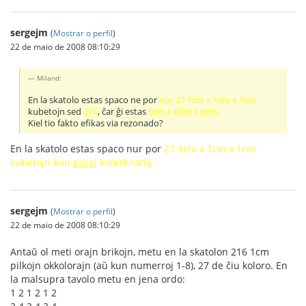
sergejm
(
Mostrar o perfil
)
22 de maio de 2008 08:10:29
Miland:
En la skatolo estas spaco ne por
nur 27 1cm x 1cm x 1cm
kubetojn sed
216
, ĉar ĝi estas
6cm x 6cm x 6cm.
Kiel tio fakto efikas via rezonado?
En la skatolo estas spaco nur por
27 1cm x 1cm x 1cm
kubetojn kun
paraj
koordinatoj
sergejm
(
Mostrar o perfil
)
22 de maio de 2008 08:10:29
Antaŭ ol meti orajn brikojn, metu en la skatolon 216 1cm
pilkojn okkolorajn (aŭ kun numerroj 1-8), 27 de ĉiu koloro. En
la malsupra tavolo metu en jena ordo:
1 2 1 2 1 2