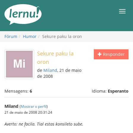
Ir
ao
Men
conteúdo
Fórum
Humor
Sekure paku la oron
Sekure paku la
Responder
oron
de
Miland
, 21 de maio
de 2008
Mensagens:
6
Idioma:
Esperanto
Miland
(
Mostrar o perfil
)
21 de maio de 2008 20:31:24
Averto: ne facila. Tial estas konsileto sube.