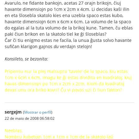
Avarulo, ne fidante bankojn, acetas 27 orajn brikojn, ĉiuj
havante dimensiojn po 1cm x 2cm x 4cm. Li decidas kaŝi ilin
en eta ŝlosebla skatolo kies ena uzebla spaco estas kubo,
havante dimensiojn 6cm x 6cm x 6cm. La volumo de la spaco
do egalas al la tuta volumo de la brikoj kune. Tamen, ĉu eblas
paki ĉiun brikon en la skatolo tiel ke ĝi ŝloseblas?
Ĉar ĉi tiu enigmo estas ne facila, la unua ĝusta solvo havante
sufiĉan klarigon gajnos
du
verdajn stelojn!
Konsileto, se bezonita:
Pripensu nur la plej malsupra 'tavolo' de la spaco, kiu estas
1cm x 6cm x 6cm. Imagu ke ĝi estas dividita en kvadratoj, kiuj
havas dimensiojn po 1cm x 2cm x 2cm. Kiom da kvadratoj
devas unu ora briko kovri? Ĉu vi povas uzi ĉi tiun fakton?
sergejm
(
Mostrar o perfil
)
22 de maio de 2008 06:58:02
Neeblas.
Nombru kubetojn 1cm x 1cm x 1cm de la skatolo laŭ