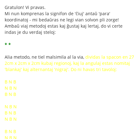
Gratulon! Vi pravas.
Mi nun komprenas la signifon de 'ĉiuj' antaŭ 'para'
koordinatoj - mi bedaŭras ne legi vian solvon pli zorge!
Ambaŭ viaj metodoj estas kaj ĝustaj kaj lertaj, do vi certe
indas je du verdaj steloj:
* *
Alia metodo, ne tiel malsimila al la via,
dividas la spacon en 27
2cm x 2cm x 2cm kubaj regionoj, kaj la angulaj estas nomitaj
'blankaj' kaj alternantaj 'nigraj'. Do ni havas tri tavoloj:
B N B
N B N
B N B
N B N
B N B
N B N
B N B
N B N