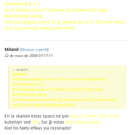
koordinatoj X, Y, Z.
En la skatolo estas 27 kubetoj, kiuj havas ĉiujn siajn
koordinatojn paraj.
Se briko okupas unu el ili, ĝi okupas du el ili. Do ĉiam restas
unu, kiu ne estas okupita per briko.
Miland
(
Mostrar o perfil
)
22 de maio de 2008 07:17:11
sergejm:
Neeblas.
Nombru kubetojn 1cm x 1cm x 1cm de la skatolo laŭ
koordinatoj X, Y, Z.
En la skatolo estas 27 kubetoj, kiuj havas ĉiujn siajn
koordinatojn paraj.
Se briko okupas unu el ili, ĝi okupas du el ili. Do ĉiam restas
unu, kiu ne estas okupita per briko.
En la skatolo estas spaco ne por
nur 27 1cm x 1cm x 1cm
kubetojn sed
216
, ĉar ĝi estas
6cm x 6cm x 6cm.
Kiel tio fakto efikas via rezonado?