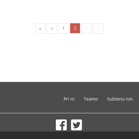
2
«
<
1
>
»
Pri ni
Teamo
Subtenu nin
© 2002-2026 lernu.net |
Impressum