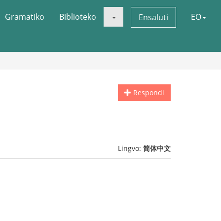
Gramatiko
Biblioteko
EO
Ensaluti
Respondi
Lingvo:
简体中文