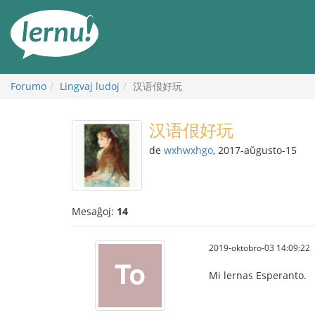
Al
la
enhavo
Forumo
Lingvaj ludoj
汉语佷好玩
汉语佷好玩
de
wxhwxhgo
, 2017-aŭgusto-15
Mesaĝoj:
14
2019-oktobro-03 14:09:22
Mi lernas Esperanto.