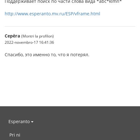
Поддерживает поиск по части слова вида *abc*klmn*
http://www.esperanto.mv.ru/ESP/vframe.html
Серёга
(Montri la profilon)
2022-novembro-17 16:41:36
Спасибо, это именно то, что я потерял.
Esperanto
Pri ni