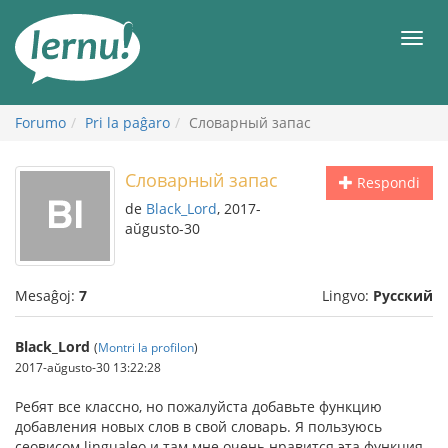
Al
la
Men
enhavo
Forumo
Pri la paĝaro
Словарный запас
Словарный запас
Respondi
de
Black_Lord
, 2017-
aŭgusto-30
Mesaĝoj:
7
Lingvo:
Русский
Black_Lord
(
Montri la profilon
)
2017-aŭgusto-30 13:22:28
Ребят все классно, но пожалуйста добавьте функцию
добавления новых слов в свой словарь. Я пользуюсь
сеовисом lingualeo и там мне очень нравится эта функция.