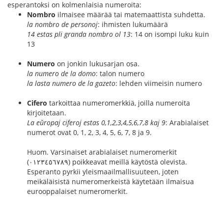
esperantoksi on kolmenlaisia numeroita:
Nombro
ilmaisee määrää tai matemaattista suhdetta.
la nombro de personoj
: ihmisten lukumäärä
14 estas pli granda nombro ol 13
: 14 on isompi luku kuin
13
Numero
on jonkin lukusarjan osa.
la numero de la domo
: talon numero
la lasta numero de la gazeto
: lehden viimeisin numero
Cifero
tarkoittaa numeromerkkiä, joilla numeroita
kirjoitetaan.
La eŭropaj ciferoj estas 0,1,2,3,4,5,6,7,8 kaj 9
: Arabialaiset
numerot ovat 0, 1, 2, 3, 4, 5, 6, 7, 8 ja 9.
Huom. Varsinaiset arabialaiset numeromerkit
(٠١٢٣٤٥٦٧٨٩) poikkeavat meillä käytöstä olevista.
Esperanto pyrkii yleismaailmallisuuteen, joten
meikäläisistä numeromerkeistä käytetään ilmaisua
eurooppalaiset numeromerkit.