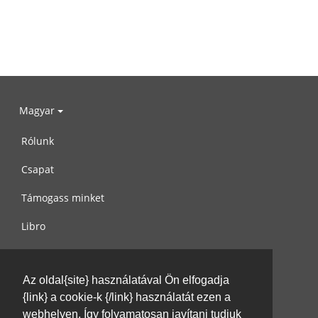
Magyar
Rólunk
Csapat
Támogass minket
Libro
Adatvédelem
Az oldal{site} használatával Ön elfogadja
Használati feltételek
{link} a cookie-k {/link} használatát ezen a
Írj nekünk
webhelyen. Így folyamatosan javítani tudjuk