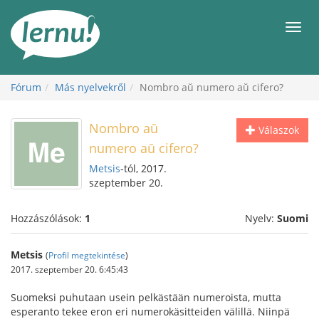
Tartalom
Men
Fórum
Más nyelvekről
Nombro aŭ numero aŭ cifero?
Nombro aŭ
Válaszok
numero aŭ cifero?
Metsis
-tól, 2017.
szeptember 20.
Hozzászólások:
1
Nyelv:
Suomi
Metsis
(
Profil megtekintése
)
2017. szeptember 20. 6:45:43
Suomeksi puhutaan usein pelkästään numeroista, mutta
esperanto tekee eron eri numerokäsitteiden välillä. Niinpä