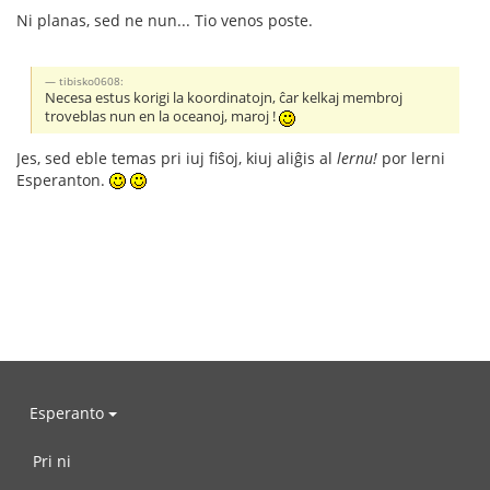
Ni planas, sed ne nun... Tio venos poste.
tibisko0608:
Necesa estus korigi la koordinatojn, ĉar kelkaj membroj
troveblas nun en la oceanoj, maroj !
Jes, sed eble temas pri iuj fiŝoj, kiuj aliĝis al
lernu!
por lerni
Esperanton.
Esperanto
Pri ni