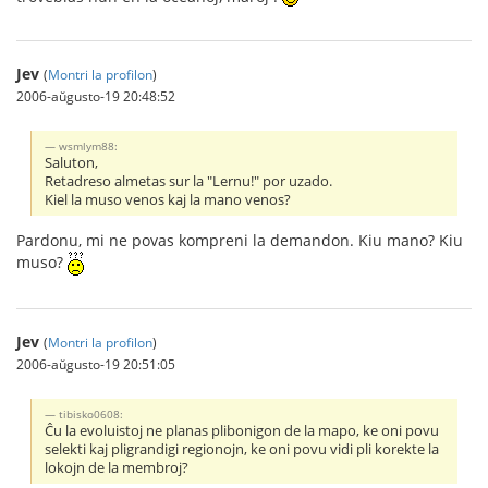
Jev
(
Montri la profilon
)
2006-aŭgusto-19 20:48:52
wsmlym88:
Saluton,
Retadreso almetas sur la "Lernu!" por uzado.
Kiel la muso venos kaj la mano venos?
Pardonu, mi ne povas kompreni la demandon. Kiu mano? Kiu
muso?
Jev
(
Montri la profilon
)
2006-aŭgusto-19 20:51:05
tibisko0608:
Ĉu la evoluistoj ne planas plibonigon de la mapo, ke oni povu
selekti kaj pligrandigi regionojn, ke oni povu vidi pli korekte la
lokojn de la membroj?