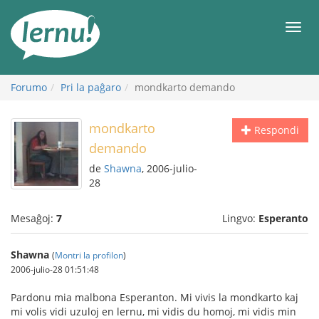
Al
la
Men
enhavo
Forumo
Pri la paĝaro
mondkarto demando
mondkarto
Respondi
demando
de
Shawna
, 2006-julio-
28
Mesaĝoj:
7
Lingvo:
Esperanto
Shawna
(
Montri la profilon
)
2006-julio-28 01:51:48
Pardonu mia malbona Esperanton. Mi vivis la mondkarto kaj
mi volis vidi uzuloj en lernu, mi vidis du homoj, mi vidis min