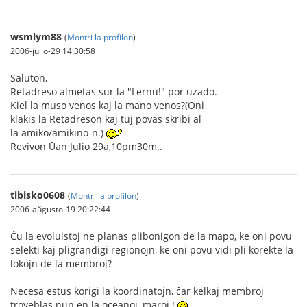
wsmlym88
(
Montri la profilon
)
2006-julio-29 14:30:58
Saluton,
Retadreso almetas sur la "Lernu!" por uzado.
Kiel la muso venos kaj la mano venos?(Oni
klakis la Retadreson kaj tuj povas skribi al
la amiko/amikino-n.)
Revivon Ŭan Julio 29a,10pm30m..
tibisko0608
(
Montri la profilon
)
2006-aŭgusto-19 20:22:44
Ĉu la evoluistoj ne planas plibonigon de la mapo, ke oni povu
selekti kaj pligrandigi regionojn, ke oni povu vidi pli korekte la
lokojn de la membroj?
Necesa estus korigi la koordinatojn, ĉar kelkaj membroj
troveblas nun en la oceanoj, maroj !