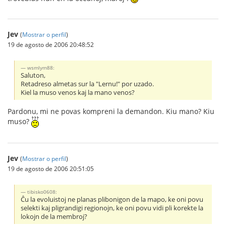
Jev
(
Mostrar o perfil
)
19 de agosto de 2006 20:48:52
wsmlym88:
Saluton,
Retadreso almetas sur la "Lernu!" por uzado.
Kiel la muso venos kaj la mano venos?
Pardonu, mi ne povas kompreni la demandon. Kiu mano? Kiu
muso?
Jev
(
Mostrar o perfil
)
19 de agosto de 2006 20:51:05
tibisko0608:
Ĉu la evoluistoj ne planas plibonigon de la mapo, ke oni povu
selekti kaj pligrandigi regionojn, ke oni povu vidi pli korekte la
lokojn de la membroj?