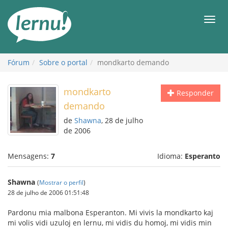
Ir
ao
Men
conteúdo
Fórum
Sobre o portal
mondkarto demando
mondkarto
Responder
demando
de
Shawna
, 28 de julho
de 2006
Mensagens:
7
Idioma:
Esperanto
Shawna
(
Mostrar o perfil
)
28 de julho de 2006 01:51:48
Pardonu mia malbona Esperanton. Mi vivis la mondkarto kaj
mi volis vidi uzuloj en lernu, mi vidis du homoj, mi vidis min