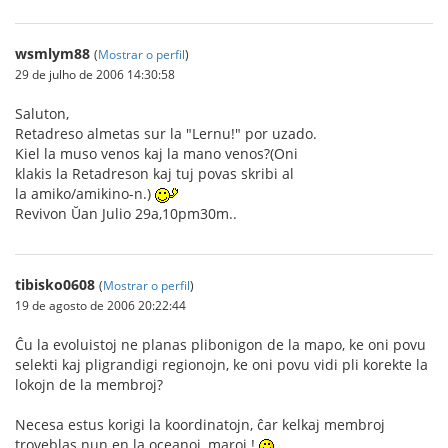
wsmlym88
(
Mostrar o perfil
)
29 de julho de 2006 14:30:58
Saluton,
Retadreso almetas sur la "Lernu!" por uzado.
Kiel la muso venos kaj la mano venos?(Oni
klakis la Retadreson kaj tuj povas skribi al
la amiko/amikino-n.)
Revivon Ŭan Julio 29a,10pm30m..
tibisko0608
(
Mostrar o perfil
)
19 de agosto de 2006 20:22:44
Ĉu la evoluistoj ne planas plibonigon de la mapo, ke oni povu
selekti kaj pligrandigi regionojn, ke oni povu vidi pli korekte la
lokojn de la membroj?
Necesa estus korigi la koordinatojn, ĉar kelkaj membroj
troveblas nun en la oceanoj, maroj !