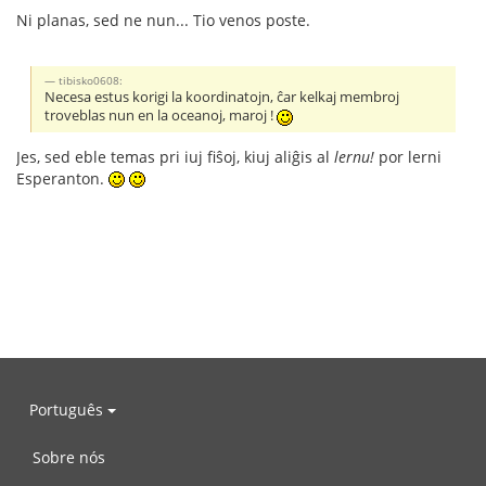
Ni planas, sed ne nun... Tio venos poste.
tibisko0608:
Necesa estus korigi la koordinatojn, ĉar kelkaj membroj
troveblas nun en la oceanoj, maroj !
Jes, sed eble temas pri iuj fiŝoj, kiuj aliĝis al
lernu!
por lerni
Esperanton.
Português
Sobre nós