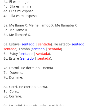
4a. Él es mi hijo.
4b. Ella es mi hija.
4c. Él es mi esposo.
4d. Ella es mi esposa.
5a. Me llamé X. Me he llamdo X. Me llamaba X.
5b. Me llamo X.
5c. Me llamaré X.
6a. Estuve (
sentado
|
sentada
). He estado (
sentado
|
sentada
). Estaba (
sentado
|
sentada
).
6b. Estoy (
sentado
|
sentada
).
6c. Estaré (
sentado
|
sentada
).
7a. Dormí. He dormido. Dormía.
7b. Duermo.
7c. Dormiré.
8a. Corrí. He corrido. Corría.
8b. Corro.
8c. Correré.
9a. Lo visité. Lo he visitado. Lo visitaba.