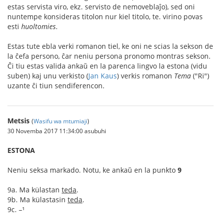
estas servista viro, ekz. servisto de nemoveblaĵo), sed oni
nuntempe konsideras titolon nur kiel titolo, te. virino povas
esti
huoltomies
.
Estas tute ebla verki romanon tiel, ke oni ne scias la sekson de
la ĉefa persono, ĉar neniu persona pronomo montras sekson.
Ĉi tiu estas valida ankaŭ en la parenca lingvo la estona (vidu
suben) kaj unu verkisto (
Jan Kaus
) verkis romanon
Tema
("Ri")
uzante ĉi tiun sendiferencon.
Metsis
(
Wasifu wa mtumiaji
)
30 Novemba 2017 11:34:00 asubuhi
ESTONA
Neniu seksa markado. Notu, ke ankaŭ en la punkto
9
9a. Ma külastan
teda
.
9b. Ma külastasin
teda
.
9c. –¹