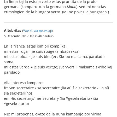
La finna kaj la estona vorto estas pruntita de la proto-
germana (komparu kun la germana
Mann
), sed mi ne scias
etimologion de la hungara vorto. (Mi ne povas la hungaran.)
Altebrilas
(
Wasifu wa mtumiaji
)
5 Desemba 2017 10:38:46 asubuhi
En la franca, estas iom pli komplika:
mi estas ruĝa = je suis rouge (ambaŭseksa)
mi estas blua = je suis bleu(e) : Skribo malsama, parolado
sama
mi estas verda = je suis vert(te) [ver/vert] : malsama skribo kaj
parolado.
Alia interesa komparo:
fr: Son secrétaire / sa secrétaire (lia aŭ ŝia sekretario / lia aŭ
ŝia sekretariino)
en: His secretary/ her secretary (lia *gesekretario / ŝia
*gesekretario)
NB: mi proponas, okaze de la nuna kampanjo por virina