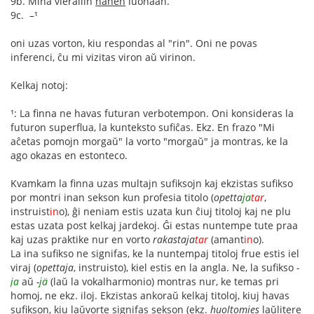
9b. Minä vierailin
hänen
luonaan.
9c. –¹
oni uzas vorton, kiu respondas al "rin". Oni ne povas
inferenci, ĉu mi vizitas viron aŭ virinon.
Kelkaj notoj:
¹: La finna ne havas futuran verbotempon. Oni konsideras la
futuron superflua, la kunteksto sufiĉas. Ekz. En frazo "Mi
aĉetas pomojn morgaŭ" la vorto "morgaŭ" ja montras, ke la
ago okazas en estonteco.
Kvamkam la finna uzas multajn sufiksojn kaj ekzistas sufikso
por montri inan sekson kun profesia titolo (
opetta
ja
tar
,
instruist
in
o), ĝi neniam estis uzata kun ĉiuj titoloj kaj ne plu
estas uzata post kelkaj jardekoj. Ĝi estas nuntempe tute praa
kaj uzas praktike nur en vorto
rakastaja
tar
(amant
in
o).
La ina sufikso ne signifas, ke la nuntempaj titoloj frue estis iel
viraj (
opettaja
, instruisto), kiel estis en la angla. Ne, la sufikso
-
ja
aŭ
-
jä
(laŭ la vokalharmonio) montras nur, ke temas pri
homoj, ne ekz. iloj. Ekzistas ankoraŭ kelkaj titoloj, kiuj havas
sufikson, kiu laŭvorte signifas sekson (ekz.
huoltomies
laŭlitere