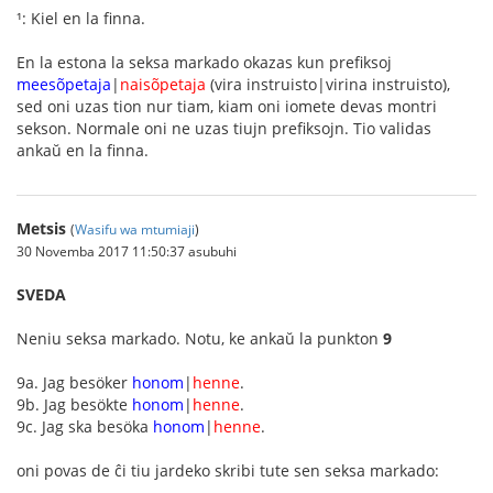
¹: Kiel en la finna.
En la estona la seksa markado okazas kun prefiksoj
meesõpetaja
|
naisõpetaja
(vira instruisto|virina instruisto),
sed oni uzas tion nur tiam, kiam oni iomete devas montri
sekson. Normale oni ne uzas tiujn prefiksojn. Tio validas
ankaŭ en la finna.
Metsis
(
Wasifu wa mtumiaji
)
30 Novemba 2017 11:50:37 asubuhi
SVEDA
Neniu seksa markado. Notu, ke ankaŭ la punkton
9
9a. Jag besöker
honom
|
henne
.
9b. Jag besökte
honom
|
henne
.
9c. Jag ska besöka
honom
|
henne
.
oni povas de ĉi tiu jardeko skribi tute sen seksa markado: