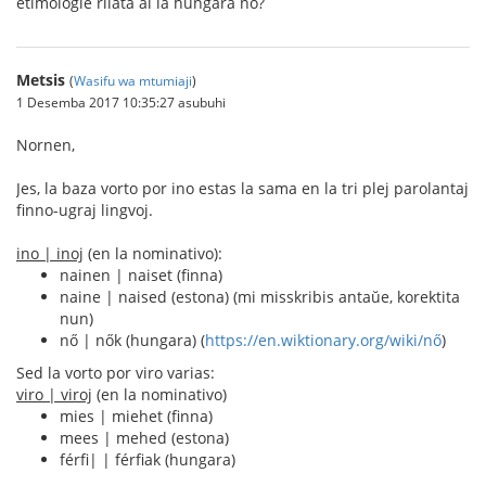
etimologie rilata al la hungara nő?
Metsis
(
Wasifu wa mtumiaji
)
1 Desemba 2017 10:35:27 asubuhi
Nornen,
Jes, la baza vorto por ino estas la sama en la tri plej parolantaj
finno-ugraj lingvoj.
ino | inoj
(en la nominativo):
nainen | naiset (finna)
naine | naised (estona) (mi misskribis antaŭe, korektita
nun)
nő | nők (hungara) (
https://en.wiktionary.org/wiki/nő
)
Sed la vorto por viro varias:
viro | viroj
(en la nominativo)
mies | miehet (finna)
mees | mehed (estona)
férfi| | férfiak (hungara)