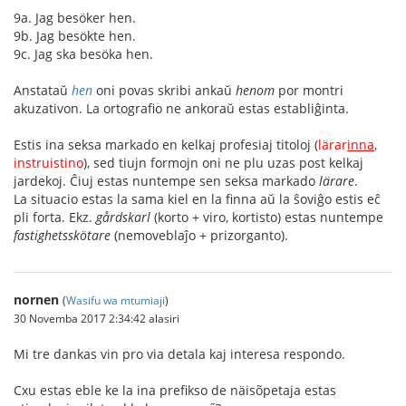
9a. Jag besöker hen.
9b. Jag besökte hen.
9c. Jag ska besöka hen.
Anstataŭ
hen
oni povas skribi ankaŭ
henom
por montri
akuzativon. La ortografio ne ankoraŭ estas establiĝinta.
Estis ina seksa markado en kelkaj profesiaj titoloj (
lärar
inna
,
instruistino
), sed tiujn formojn oni ne plu uzas post kelkaj
jardekoj. Ĉiuj estas nuntempe sen seksa markado
lärare
.
La situacio estas la sama kiel en la finna aŭ la ŝoviĝo estis eĉ
pli forta. Ekz.
gårdskarl
(korto + viro, kortisto) estas nuntempe
fastighetsskötare
(nemoveblaĵo + prizorganto).
nornen
(
Wasifu wa mtumiaji
)
30 Novemba 2017 2:34:42 alasiri
Mi tre dankas vin pro via detala kaj interesa respondo.
Cxu estas eble ke la ina prefikso de näisõpetaja estas