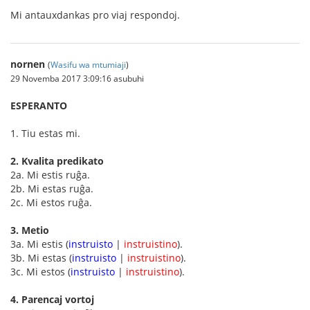
Mi antauxdankas pro viaj respondoj.
nornen
(
Wasifu wa mtumiaji
)
29 Novemba 2017 3:09:16 asubuhi
ESPERANTO
1. Tiu estas mi.
2. Kvalita predikato
2a. Mi estis ruĝa.
2b. Mi estas ruĝa.
2c. Mi estos ruĝa.
3. Metio
3a. Mi estis (
instruisto
|
instruistino
).
3b. Mi estas (
instruisto
|
instruistino
).
3c. Mi estos (
instruisto
|
instruistino
).
4. Parencaj vortoj