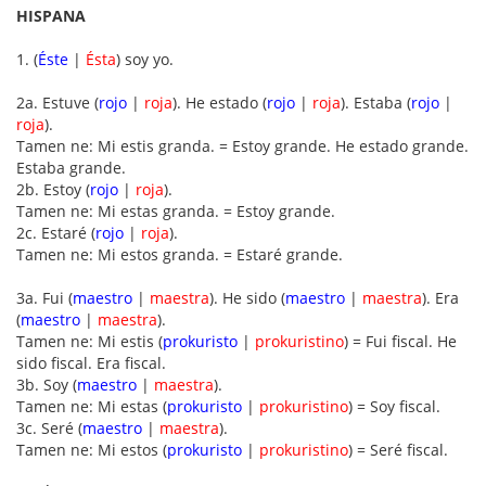
HISPANA
1. (
Éste
|
Ésta
) soy yo.
2a. Estuve (
rojo
|
roja
). He estado (
rojo
|
roja
). Estaba (
rojo
|
roja
).
Tamen ne: Mi estis granda. = Estoy grande. He estado grande.
Estaba grande.
2b. Estoy (
rojo
|
roja
).
Tamen ne: Mi estas granda. = Estoy grande.
2c. Estaré (
rojo
|
roja
).
Tamen ne: Mi estos granda. = Estaré grande.
3a. Fui (
maestro
|
maestra
). He sido (
maestro
|
maestra
). Era
(
maestro
|
maestra
).
Tamen ne: Mi estis (
prokuristo
|
prokuristino
) = Fui fiscal. He
sido fiscal. Era fiscal.
3b. Soy (
maestro
|
maestra
).
Tamen ne: Mi estas (
prokuristo
|
prokuristino
) = Soy fiscal.
3c. Seré (
maestro
|
maestra
).
Tamen ne: Mi estos (
prokuristo
|
prokuristino
) = Seré fiscal.