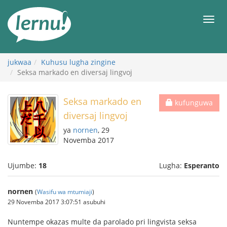
Kwa
maudhui
orod
jukwaa
Kuhusu lugha zingine
Seksa markado en diversaj lingvoj
Seksa markado en
kufunguwa
diversaj lingvoj
ya
nornen
, 29
Novemba 2017
Ujumbe:
18
Lugha:
Esperanto
nornen
(
Wasifu wa mtumiaji
)
29 Novemba 2017 3:07:51 asubuhi
Nuntempe okazas multe da parolado pri lingvista seksa