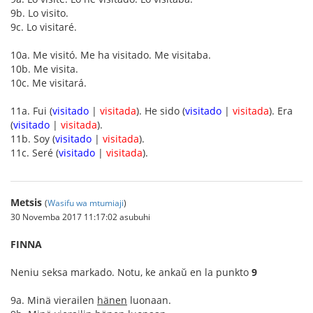
9b. Lo visito.
9c. Lo visitaré.
10a. Me visitó. Me ha visitado. Me visitaba.
10b. Me visita.
10c. Me visitará.
11a. Fui (
visitado
|
visitada
). He sido (
visitado
|
visitada
). Era
(
visitado
|
visitada
).
11b. Soy (
visitado
|
visitada
).
11c. Seré (
visitado
|
visitada
).
Metsis
(
Wasifu wa mtumiaji
)
30 Novemba 2017 11:17:02 asubuhi
FINNA
Neniu seksa markado. Notu, ke ankaŭ en la punkto
9
9a. Minä vierailen
hänen
luonaan.