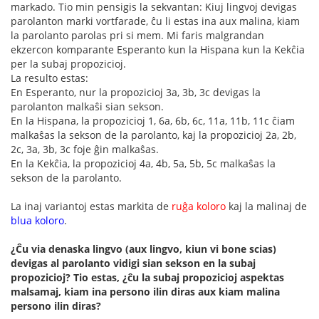
markado. Tio min pensigis la sekvantan: Kiuj lingvoj devigas
parolanton marki vortfarade, ĉu li estas ina aux malina, kiam
la parolanto parolas pri si mem. Mi faris malgrandan
ekzercon komparante Esperanto kun la Hispana kun la Kekĉia
per la subaj propozicioj.
La resulto estas:
En Esperanto, nur la propozicioj 3a, 3b, 3c devigas la
parolanton malkaŝi sian sekson.
En la Hispana, la propozicioj 1, 6a, 6b, 6c, 11a, 11b, 11c ĉiam
malkaŝas la sekson de la parolanto, kaj la propozicioj 2a, 2b,
2c, 3a, 3b, 3c foje ĝin malkaŝas.
En la Kekĉia, la propozicioj 4a, 4b, 5a, 5b, 5c malkaŝas la
sekson de la parolanto.
La inaj variantoj estas markita de
ruĝa koloro
kaj la malinaj de
blua koloro
.
¿Ĉu via denaska lingvo (aux lingvo, kiun vi bone scias)
devigas al parolanto vidigi sian sekson en la subaj
propozicioj? Tio estas, ¿ĉu la subaj propozicioj aspektas
malsamaj, kiam ina persono ilin diras aux kiam malina
persono ilin diras?