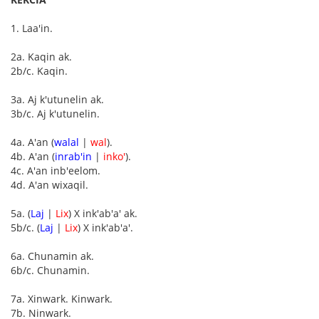
1. Laa'in.
2a. Kaqin ak.
2b/c. Kaqin.
3a. Aj k'utunelin ak.
3b/c. Aj k'utunelin.
4a. A'an (
walal
|
wal
).
4b. A'an (
inrab'in
|
inko'
).
4c. A'an inb'eelom.
4d. A'an wixaqil.
5a. (
Laj
|
Lix
) X ink'ab'a' ak.
5b/c. (
Laj
|
Lix
) X ink'ab'a'.
6a. Chunamin ak.
6b/c. Chunamin.
7a. Xinwark. Kinwark.
7b. Ninwark.