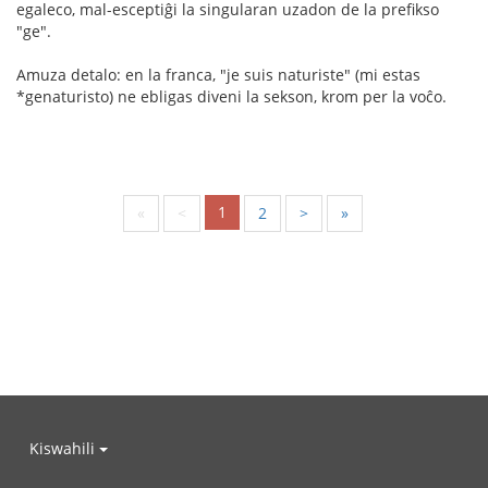
egaleco, mal-esceptiĝi la singularan uzadon de la prefikso
"ge".
Amuza detalo: en la franca, "je suis naturiste" (mi estas
*genaturisto) ne ebligas diveni la sekson, krom per la voĉo.
1
«
<
2
>
»
Kiswahili