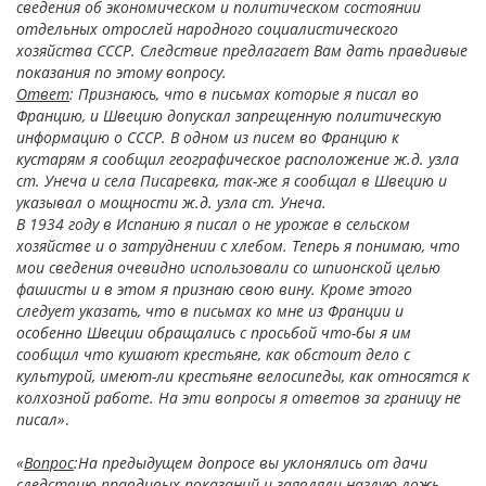
сведения об экономическом и политическом состоянии
отдельных отрослей народного социалистического
хозяйства СССР. Следствие предлагает Вам дать правдивые
показания по этому вопросу.
Ответ
: Признаюсь, что в письмах которые я писал во
Францию, и Швецию допускал запрещенную политическую
информацию о СССР. В одном из писем во Францию к
кустарям я сообщил географическое расположение ж.д. узла
ст. Унеча и села Писаревка, так-же я сообщал в Швецию и
указывал о мощности ж.д. узла ст. Унеча.
В 1934 году в Испанию я писал о не урожае в сельском
хозяйстве и о затруднении с хлебом. Теперь я понимаю, что
мои сведения очевидно использовали со шпионской целью
фашисты и в этом я признаю свою вину. Кроме этого
следует указать, что в письмах ко мне из Франции и
особенно Швеции обращались с просьбой что-бы я им
сообщил что кушают крестьяне, как обстоит дело с
культурой, имеют-ли крестьяне велосипеды, как относятся к
колхозной работе. На эти вопросы я ответов за границу не
писал»
.
«
Вопрос
:На предыдущем допросе вы уклонялись от дачи
следствию правдивых показаний и заявляли наглую ложь.