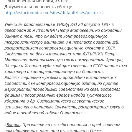
Обыкновенная история, XX век
Документальная повесть об отце
http://estacionmir.com/sites/default/files/picture...
Унечским райотделением УНКВД З/О 20 августа 1937 г.
арестован гр-н ЛУКЬЯНИН Петр Матвеевич, на основании
данных о том, что он ведет контрреволюционную
террористическую агитацию и в переписке с заграницей,
распространяет контрреволюционную клевету о СССР.
Следствием по делу установлено, что ЛУКЬЯНИН Петр
Матвеевич имел письменную связь с эсперантами Франции,
Швеции и Испании, куда сообщал сведения о СССР шпионского
характера и контрреволюционную на Соввласть.
Являясь социально чуждым и враждебно настроенным к
Соввласти, вел контрреволюционную агитацию против
мероприятий проводимых Соввластью на селе, восхвалял
фашизм и расстрелянных врагов народа Тухачевского,
Уборевича и др. Систематически клеветнические
измышления о политике Соввласти, распространял слухи о
войне и неизбежной гибели Соввласти
...
«
Вопрос
: Признаете-ли вы себя виновным в предъявленом
вам обвинении, в том, что вы состояли в Союзе