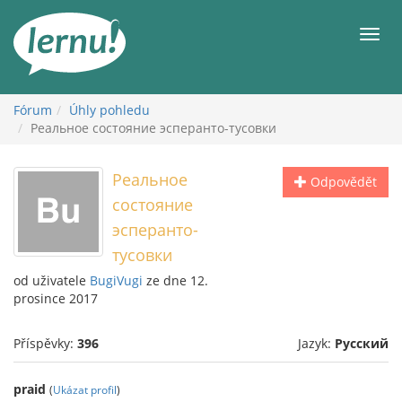
Přejít
k
Men
obsahu
Fórum
Úhly pohledu
Реальное состояние эсперанто-тусовки
Реальное
Odpovědět
состояние
эсперанто-
тусовки
od uživatele
BugiVugi
ze dne 12.
prosince 2017
Příspěvky:
396
Jazyk:
Русский
praid
(
Ukázat profil
)