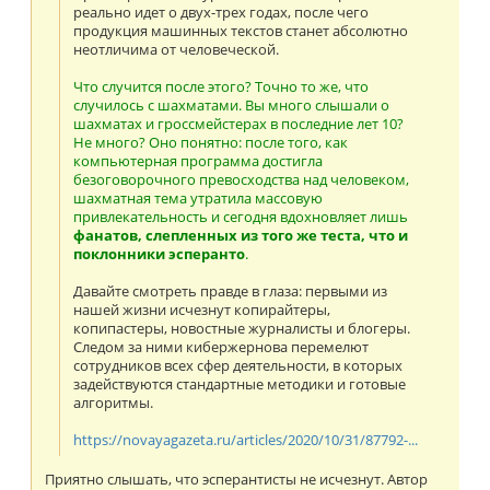
реально идет о двух-трех годах, после чего
продукция машинных текстов станет абсолютно
неотличима от человеческой.
Что случится после этого? Точно то же, что
случилось с шахматами. Вы много слышали о
шахматах и гроссмейстерах в последние лет 10?
Не много? Оно понятно: после того, как
компьютерная программа достигла
безоговорочного превосходства над человеком,
шахматная тема утратила массовую
привлекательность и сегодня вдохновляет лишь
фанатов, слепленных из того же теста, что и
поклонники эсперанто
.
Давайте смотреть правде в глаза: первыми из
нашей жизни исчезнут копирайтеры,
копипастеры, новостные журналисты и блогеры.
Следом за ними кибержернова перемелют
сотрудников всех сфер деятельности, в которых
задействуются стандартные методики и готовые
алгоритмы.
https://novayagazeta.ru/articles/2020/10/31/87792-...
Приятно слышать, что эсперантисты не исчезнут. Автор