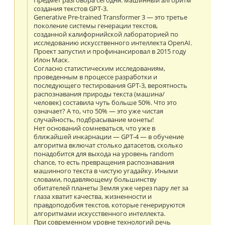
Предмет разговора сегодня: машинный алгоритм
создания текстов GPT-3.
Generative Pre-trained Transformer 3 — это третье
поколение системы генерации текстов,
созданной калифорнийской лабораторией по
исследованию искусственного интеллекта OpenAI.
Проект запустил и профинансировал в 2015 году
Илон Маск.
Согласно статистическим исследованиям,
проведенным в процессе разработки и
последующего тестирования GPT-3, вероятность
распознавания природы текста (машина/
человек) составила чуть больше 50%. Что это
означает? А то, что 50% — это уже чистая
случайность, подбрасывание монеты!
Нет оснований сомневаться, что уже в
ближайшей инкарнации — GPT-4 — в обучение
алгоритма включат столько датасетов, сколько
понадобится для выхода на уровень random
chance, то есть превращения распознавания
машинного текста в чистую угадайку. Иными
словами, подавляющему большинству
обитателей планеты Земля уже через пару лет за
глаза хватит качества, жизненности и
правдоподобия текстов, которые генерируются
алгоритмами искусственного интеллекта.
При современном уровне технологий речь