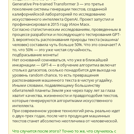
Generative Pre-trained Transformer 3 — это третье
поколение системы генерации текстов, созданной
калифорнийской лабораторией по исследованию
искусственного интеллекта OpenAI. Проект запустил и
профинансировал в 2015 году Илон Маск.
Согласно статистическим исследованиям, проведенным в
процессе разработки и последующего тестирования GPT-
3, вероятность распознавания природы текста (машина/
человек) составила чуть больше 50%. Что это означает? А
то, что 50% — это уже чистая случайность,
подбрасывание монеты!
Нет оснований сомневаться, что уже в ближайшей
инкарнации — GPT-4 — в обучение алгоритма включат
столько датасетов, сколько понадобится для выхода на
уровень random chance, то есть превращения
распознавания машинного текста в чистую угадайку.
Иными словами, подавляющему большинству
обитателей планеты Земля уже через пару лет за глаза
хватит качества, жизненности и правдоподобия текстов,
которые генерируются алгоритмами искусственного
интеллекта.
При современном уровне технологий речь реально идет
о двух-трех годах, после чего продукция машинных
текстов станет абсолютно неотличима от человеческой.
Что случится после этого? Точно то же, что случилось с