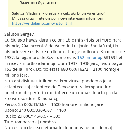
Валентин Лукьянин
Saluton Vladimir, kio estis via celo skribi pri Valentino?
Mi uzas ĉi tiun retejon por ricevi interesajn informojn.
https://verdalampo.info/listo.html
Saluton Sergey,
Ĉu ĉiu ago havas klaran celon? Eble mi skribis pri "Ordinara
historio, 20a jarcento" de Valentin Lukjanin, ĉar, laŭ mi, tia
historio vere estis tre ordinara - timige ordinara. Komence de
1937, la loĝantaro de Sovetunio estis
162 milionoj
. 681692 el
ili ricevis mortkondamnojn dum 1937 -1938 jaroj (vidu paĝon
153 de la libro). Do, tio estas 680 000/162/2 = 2100 homoj el
miliono jare.
Nun oni diskutas influon de kronvirusa pandemio je la
estanteco kaj estonteco de E-movado. Ni komparu tiun
nombron de perforta mortofteco kun nuna situacio pro la
kronviruso (dum 8 monatoj).
Peruo: 35 000/33/0,67 = 1600 homoj el miliono jare
Usono: 240 000/330/0,67 = 1100
Rusio: 29 000/146/0.67 = 300
Tute kompareblaj nombroj.
Nuna stato de e-societumado dependas ne nur de niaj