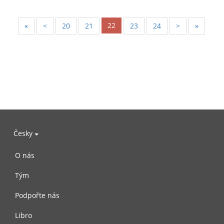
22
«
<
20
21
23
24
>
»
Česky
O nás
Tým
Podpořte nás
Libro