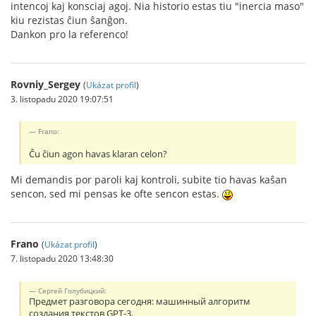
intencoj kaj konsciaj agoj. Nia historio estas tiu "inercia maso"
kiu rezistas ĉiun ŝanĝon.
Dankon pro la referenco!
Rovniy_Sergey
(
Ukázat profil
)
3. listopadu 2020 19:07:51
Frano:
Ĉu ĉiun agon havas klaran celon?
Mi demandis por paroli kaj kontroli, subite tio havas kaŝan
sencon, sed mi pensas ke ofte sencon estas.
Frano
(
Ukázat profil
)
7. listopadu 2020 13:48:30
Сергей Голубицкий:
Предмет разговора сегодня: машинный алгоритм
создания текстов GPT-3.