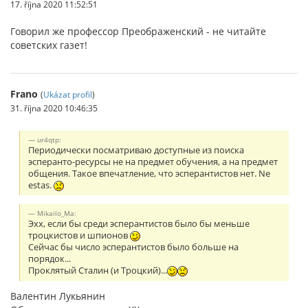
17. října 2020 11:52:51
Говорил же профессор Преображенский - не читайте
советских газет!
Frano
(
Ukázat profil
)
31. října 2020 10:46:35
ur4qtp:
Периодически посматриваю доступные из поиска
эсперанто-ресурсы не на предмет обучения, а на предмет
общения. Такое впечатление, что эсперантистов нет. Ne
estas.
Mikailo_Ma:
Эхх, если бы среди эсперантистов было бы меньше
троцкистов и шпионов
Сейчас бы число эсперантистов было больше на
порядок...
Проклятый Сталин (и Троцкий)...
Валентин Лукьянин