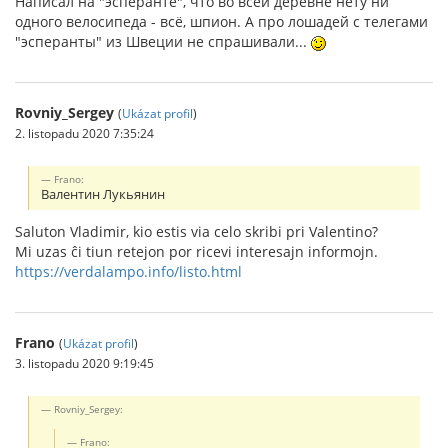
Написал на "эсперанте", что во всей деревне нету ни
одного велосипеда - всё, шпион. А про лошадей с телегами
"эсперанты" из Швеции не спрашивали...
Rovniy_Sergey
(
Ukázat profil
)
2. listopadu 2020 7:35:24
Frano:
Валентин Лукьянин
Saluton Vladimir, kio estis via celo skribi pri Valentino?
Mi uzas ĉi tiun retejon por ricevi interesajn informojn.
https://verdalampo.info/listo.html
Frano
(
Ukázat profil
)
3. listopadu 2020 9:19:45
Rovniy_Sergey:
Frano: