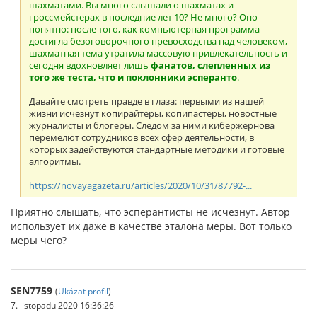
шахматами. Вы много слышали о шахматах и
гроссмейстерах в последние лет 10? Не много? Оно
понятно: после того, как компьютерная программа
достигла безоговорочного превосходства над человеком,
шахматная тема утратила массовую привлекательность и
сегодня вдохновляет лишь
фанатов, слепленных из
того же теста, что и поклонники эсперанто
.
Давайте смотреть правде в глаза: первыми из нашей
жизни исчезнут копирайтеры, копипастеры, новостные
журналисты и блогеры. Следом за ними кибержернова
перемелют сотрудников всех сфер деятельности, в
которых задействуются стандартные методики и готовые
алгоритмы.
https://novayagazeta.ru/articles/2020/10/31/87792-...
Приятно слышать, что эсперантисты не исчезнут. Автор
использует их даже в качестве эталона меры. Вот только
меры чего?
SEN7759
(
Ukázat profil
)
7. listopadu 2020 16:36:26