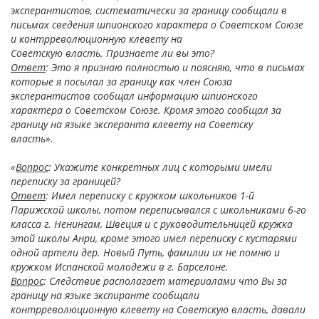
эксперантистов, систематически за границу сообщали в
письмах сведения шпионского характера о Советском Союзе
и контрреволюционную клевету на
Советскую власть. Признаете ли вы это?
Ответ
: Это я признаю полностью и поясняю, что в письмах
которые я посылал за границу как член Союза
эксперантистов сообщал информацию шпионского
характера о Советском Союзе. Кромя этого сообщал за
границу на языке эксперанта клевету на Советску
власть».
«
Вопрос
: Укажите конкретных лиц с которыми имели
переписку за границей?
Ответ
: Имел переписку с кружком школьников 1-й
Парижской школы, потом переписывался с школьниками 6-го
класса г. Ненингам, Швеция и с руководительницей кружка
этой школы Анри, кроме этого имел переписку с кустарями
одной артели дер. Новый Путь, фамилии их не помню и
кружком Испанской молодежи в г. Барселоне.
Вопрос
: Следствие располагает материалами что Вы за
границу на языке экспиранте сообщали
контрреволюционную клевету на Советскую власть, давали