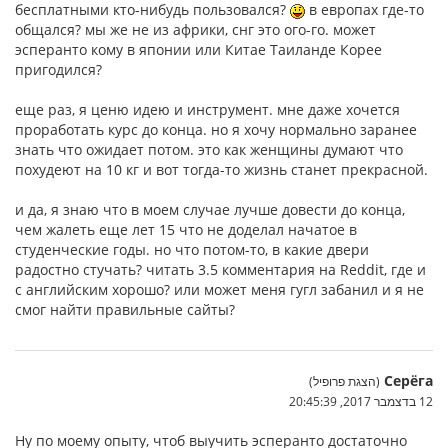
бесплатными кто-нибудь пользовался?
в европах где-то
общался? мы же не из африки, снг это ого-го. может
эсперанто кому в японии или Китае Таиланде Корее
пригодился?
еще раз, я ценю идею и инструмент. мне даже хочется
проработать курс до конца. но я хочу нормально заранее
знать что ожидает потом. это как женщины думают что
похудеют на 10 кг и вот тогда-то жизнь станет прекрасной.
и да, я знаю что в моем случае лучше довести до конца,
чем жалеть еще лет 15 что не доделал начатое в
студенческие годы. но что потом-то, в какие двери
радостно стучать? читать 3.5 комментария на Reddit, где и
с английским хорошо? или может меня гугл забанил и я не
смог найти правильные сайты?
Серёга
(הצגת פרופיל)
12 בדצמבר 2017, 20:45:39
Ну по моему опыту, чтоб выучить эсперанто достаточно