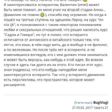
Я заинтересовался эсперантом, Валентин (vmel) может
быть меня помнит, он меня учил на второй стадии Анны...
(фамилию не помню
), спасибо ему огромное. Но когда я
пошёл на третью ступень на здешнем Лерну, на курс "en
nia ijk", я познакомился с таким некотором пониманием
любви и сексуальных отношений, что решил написать курс
"Садом и Гомора", но тут я понял, что эсперанто
отличается от англиского и китайского только тем, что
легче, это язык, в нём надо жить, да и вообще я не филолог,
а по железякам. Но после трёх лет в эсперенте, и не
изменившихся взглядов, кто с кем должен этим заниматься,
я может быть вернусь, как-нибудь к этой идее. Во всяком
случае я здесь так долго из-за этого. Кто писал этот курс,
знал (надеюсь), что кто-нибудь наподобие меня
заинтересуется эсперанто. Так что у эсперанто движение
есть перспективы, это пространство, которое может
расширятся.
BugiVugi
(
הצגת פרופיל
)
21 בדצמבר 2017, 21:55:02