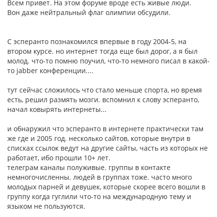
Всем привет. На этом форуме вроде есть живые люди.
Вон даже нейтральный флаг олимпии обсудили.
С эсперанто познакомился впервые в году 2004-5, на
втором курсе. но интернет тогда еще был дорог, а я был
молод. что-то помню поучил, что-то немного писал в какой-
то jabber конференции....
тут сейчас сложилось что стало меньше спорта, но время
есть, решил размять мозги. вспомнил к слову эсперанто,
начал ковырять интернеты...
и обнаружил что эсперанто в интернете практически там
же где и 2005 год. несколько сайтов, которые внутри в
списках ссылок ведут на другие сайты, часть из которых не
работает, ибо прошли 10+ лет.
телеграм каналы полуживые. группы в контакте
немногочисленны. людей в группах тоже. часто много
молодых парней и девушек, которые скорее всего вошли в
группу когда гуглили что-то на международную тему и
языком не пользуются.