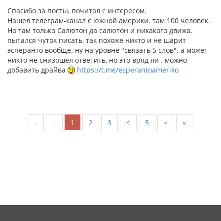
Спасибо за посты, почитал с интересом.
Нашел телеграм-канал с южной америки. там 100 человек.
Но там только Салютон да салютон и никакого движа.
пытался чуток писать, так похоже никто и не шарит
эсперанто вообще. ну на уровне "связать 5 слов". а может
никто не снизошел ответить, но это вряд ли . можно
добавить драйва
https://t.me/esperantoameriko
1
«
<
2
3
4
5
>
»