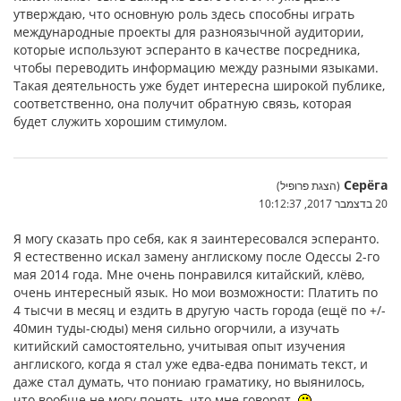
утверждаю, что основную роль здесь способны играть
международные проекты для разноязычной аудитории,
которые используют эсперанто в качестве посредника,
чтобы переводить информацию между разными языками.
Такая деятельность уже будет интересна широкой публике,
соответственно, она получит обратную связь, которая
будет служить хорошим стимулом.
Серёга
(הצגת פרופיל)
20 בדצמבר 2017, 10:12:37
Я могу сказать про себя, как я заинтересовался эсперанто.
Я естественно искал замену англискому после Одессы 2-го
мая 2014 года. Мне очень понравился китайский, клёво,
очень интересный язык. Но мои возможности: Платить по
4 тысчи в месяц и ездить в другую часть города (ещё по +/-
40мин туды-сюды) меня сильно огорчили, а изучать
китийский самостоятельно, учитывая опыт изучения
англиского, когда я стал уже едва-едва понимать текст, и
даже стал думать, что пониаю граматику, но выянилось,
что вообще не могу понять, что мне говорят.