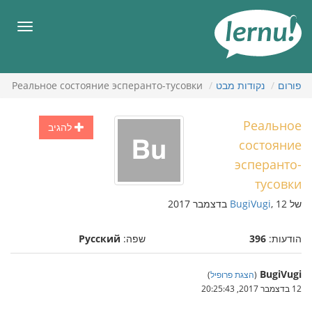
תוכן
עניינים
תפריט
פורום
נקודות מבט
Реальное состояние эсперанто-тусовки
Реальное
להגיב
состояние
эсперанто-
тусовки
של
, 12 בדצמבר 2017
BugiVugi
הודעות:
396
שפה:
Русский
BugiVugi
(
הצגת פרופיל
)
12 בדצמבר 2017, 20:25:43