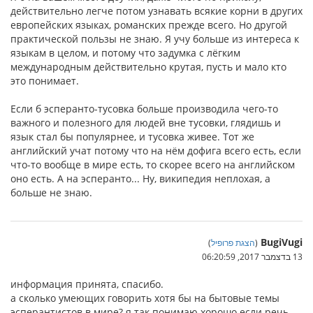
действительно легче потом узнавать всякие корни в других
европейских языках, романских прежде всего. Но другой
практической пользы не знаю. Я учу больше из интереса к
языкам в целом, и потому что задумка с лёгким
международным действительно крутая, пусть и мало кто
это понимает.
Если б эсперанто-тусовка больше производила чего-то
важного и полезного для людей вне тусовки, глядишь и
язык стал бы популярнее, и тусовка живее. Тот же
английский учат потому что на нём дофига всего есть, если
что-то вообще в мире есть, то скорее всего на английском
оно есть. А на эсперанто... Ну, википедия неплохая, а
больше не знаю.
BugiVugi
(
הצגת פרופיל
)
13 בדצמבר 2017, 06:20:59
информация принята, спасибо.
а сколько умеющих говорить хотя бы на бытовые темы
эсперантистов в мире? я так понимаю хорошо если речь