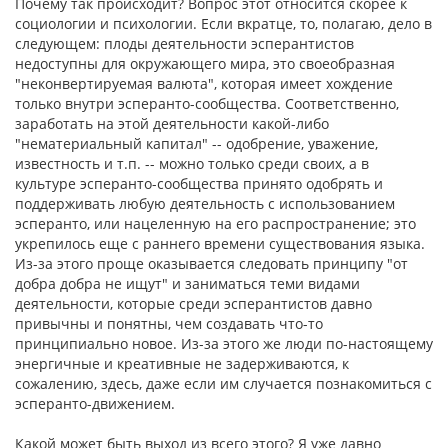
Почему так происходит? Вопрос этот относится скорее к
социологии и психологии. Если вкратце, то, полагаю, дело в
следующем: плоды деятельности эсперантистов
недоступны для окружающего мира, это своеобразная
"неконвертируемая валюта", которая имеет хождение
только внутри эсперанто-сообщества. Соответственно,
заработать на этой деятельности какой-либо
"нематериальный капитал" -- одобрение, уважение,
известность и т.п. -- можно только среди своих, а в
культуре эсперанто-сообщества принято одобрять и
поддерживать любую деятельность с использованием
эсперанто, или нацеленную на его распространение; это
укрепилось еще с раннего времени существования языка.
Из-за этого проще оказывается следовать принципу "от
добра добра не ищут" и заниматься теми видами
деятельности, которые среди эсперантистов давно
привычны и понятны, чем создавать что-то
принципиально новое. Из-за этого же люди по-настоящему
энергичные и креативные не задерживаются, к
сожалению, здесь, даже если им случается познакомиться с
эсперанто-движением.
Какой может быть выход из всего этого? Я уже давно