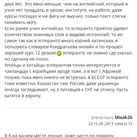
двух лет. Это явно меньше, чем на английский, который я
учил лет тридцать, в школе, институте, на работе, даже
курсы посещал и ни фига не выучил, только текст слегка
понимать могу.
Если ранее учил английски, то эсперанто приятно удивит
количеством знакомых слов и видимо испанский, то же
самое так как в эсперанто много корней латинских, я
пользуюсь словарём Кондратьева онлайн и по прошёл
хороший курс 12 уроков
эсперанто, не помню где скачал,
но сделана не плохо.
Японцы и китайцы эсперантом точно интересуются и
таиландцы с корейцами вроде тоже, а в вот с Африкой
похуже, пока явно никого не встречал, в БСССР эсперанто
тоже известно, Казахстан там, Россия, даже украинцы
иногда заглядывают, ну а литовцев к СНГ не отнесу, пусть
катятся в европу.
Mixak26
(
הצגת פרופיל
)
12 בדצמבר 2017, 22:12:28
Я б на вашем месте доучил, даже чисто по приколу,