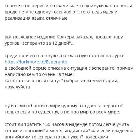
короче я не первый кто заметил что движухи как-то нет. и
вроде не мне одному тоскливо от этого, ведь идея и
реализация языка отличные
вот последнее издание Колкера заказал, прошел пару
уроков "эсперанто за 12 дней"...
среди прочего наткнулся на классную статью на лурке.
https://lurkmore.to/Esperanto
в свободной форме описана ситуация с эсперанто, причем
написано кем-то очень "в теме".
как к статье относятся тут? набросьте комментарии,
пожалуйста
ну и если отбросить лирику, кому что дает эсперанто?
только если по существу, а не про мир во всем мире.
стоит ли тратить 150 часов в надежде потом легче учить
тот же испанский? а может индийский? или если владеешь
английским то эсперанто не нужен? ночевками