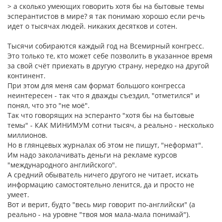
> а сколько умеющих говорить хотя бы на бытовые темы
эсперантистов в мире? я так понимаю хорошо если речь
идет о тысячах людей. никаких десятков и сотен.
Тысячи собираются каждый год на Всемирный конгресс.
Это только те, кто может себе позволить в указанное время
за свой счёт приехать в другую страну, нередко на другой
континент.
При этом для меня сам формат большого конгресса
неинтересен - так что я дважды съездил, "отметился" и
понял, что это "не моё".
Так что говорящих на эсперанто "хотя бы на бытовые
темы" - КАК МИНИМУМ сотни тысяч, а реально - несколько
миллионов.
Но в глянцевых журналах об этом не пишут, "неформат".
Им надо заколачивать деньги на рекламе курсов
"международного английского".
А средний обыватель ничего другого не читает, искать
информацию самостоятельно ленится, да и просто не
умеет.
Вот и верит, будто "весь мир говорит по-английски" (а
реально - на уровне "твоя моя мала-мала понимай").