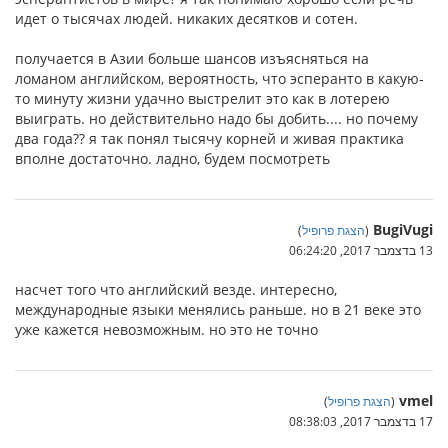
идет о тысячах людей. никаких десятков и сотен.
получается в Азии больше шансов изъясняться на
ломаном английском, вероятность, что эсперанто в какую-
то минуту жизни удачно выстрелит это как в лотерею
выиграть. но действительно надо бы добить.... но почему
два года?? я так понял тысячу корней и живая практика
вполне достаточно. ладно, будем посмотреть
BugiVugi
(
הצגת פרופיל
)
13 בדצמבר 2017, 06:24:20
насчет того что английский везде. интересно,
международные языки менялись раньше. но в 21 веке это
уже кажется невозможным. но это не точно
vmel
(
הצגת פרופיל
)
17 בדצמבר 2017, 08:38:03