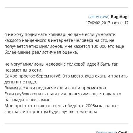
BugiVugi
(
הצגת פרופיל
)
17 בדצמבר 2017, 17:42:02
я не хочу поднимать холивар, но даже если умножать
каждого найденного в интернете человека на сто, не
получается этих миллионов. мне кажется 100 000 это еще
более-менее реалистичная оценка.
не могут миллионы человек с толковой идеей быть так
незаметны в сети.
Самое простое берем ютуб. Это место, куда ехать и тратить
деньги не надо.
Видим десятки подписчиков и сотни просмотров.
Если глубоко копать пытаться по всяким соцсеточкам то
расклады те же самые.
Мне просто это как-то очень обидно, в 2005м казалось
завтра с интернетом будет лучше чем вчера
Cyrill
(
הצגת פרופיל
)