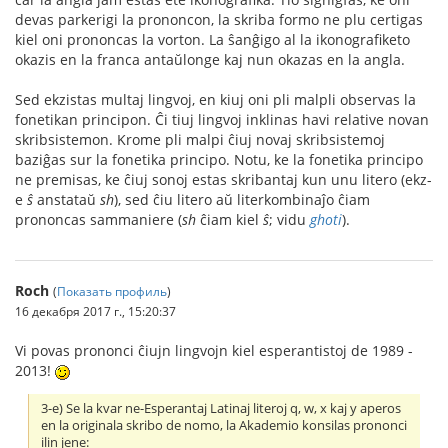
devas parkerigi la prononcon, la skriba formo ne plu certigas
kiel oni prononcas la vorton. La ŝanĝigo al la ikonografiketo
okazis en la franca antaŭlonge kaj nun okazas en la angla.
Sed ekzistas multaj lingvoj, en kiuj oni pli malpli observas la
fonetikan principon. Ĉi tiuj lingvoj inklinas havi relative novan
skribsistemon. Krome pli malpi ĉiuj novaj skribsistemoj
baziĝas sur la fonetika principo. Notu, ke la fonetika principo
ne premisas, ke ĉiuj sonoj estas skribantaj kun unu litero (ekz-
e
ŝ
anstataŭ
sh
), sed ĉiu litero aŭ literkombinaĵo ĉiam
prononcas sammaniere (
sh
ĉiam kiel
ŝ
; vidu
ghoti
).
Roch
(
Показать профиль
)
16 декабря 2017 г., 15:20:37
Vi povas prononci ĉiujn lingvojn kiel esperantistoj de 1989 -
2013!
3-e) Se la kvar ne-Esperantaj Latinaj literoj q, w, x kaj y aperos
en la originala skribo de nomo, la Akademio konsilas prononci
ilin jene: