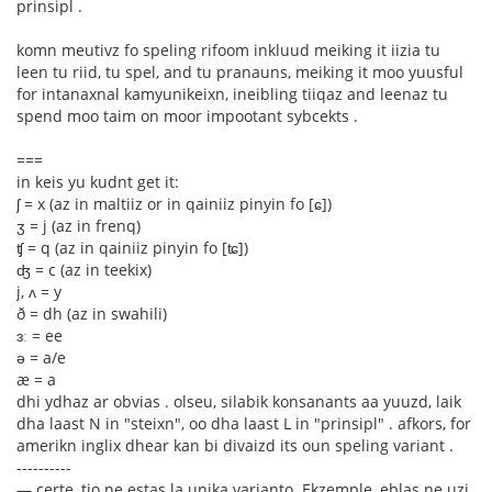
prinsipl .
komn meutivz fo speling rifoom inkluud meiking it iizia tu
leen tu riid, tu spel, and tu pranauns, meiking it moo yuusful
for intanaxnal kamyunikeixn, ineibling tiiqaz and leenaz tu
spend moo taim on moor impootant sybcekts .
===
in keis yu kudnt get it:
ʃ = x (az in maltiiz or in qainiiz pinyin fo [ɕ])
ʒ = j (az in frenq)
ʧ = q (az in qainiiz pinyin fo [ʨ])
ʤ = c (az in teekix)
j, ʌ = y
ð = dh (az in swahili)
ɜː = ee
ə = a/e
æ = a
dhi ydhaz ar obvias . olseu, silabik konsanants aa yuuzd, laik
dha laast N in "steixn", oo dha laast L in "prinsipl" . afkors, for
amerikn inglix dhear kan bi divaizd its oun speling variant .
----------
— certe, tio ne estas la unika varianto. Ekzemple, eblas ne uzi