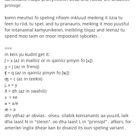
prinsipl .
komn meutivz fo speling rifoom inkluud meiking it iizia tu
leen tu riid, tu spel, and tu pranauns, meiking it moo yuusful
for intanaxnal kamyunikeixn, ineibling tiiqaz and leenaz tu
spend moo taim on moor impootant sybcekts .
===
in keis yu kudnt get it:
ʃ = x (az in maltiiz or in qainiiz pinyin fo [ɕ])
ʒ = j (az in frenq)
ʧ = q (az in qainiiz pinyin fo [ʨ])
ʤ = c (az in teekix)
j, ʌ = y
ð = dh (az in swahili)
ɜː = ee
ə = a/e
æ = a
dhi ydhaz ar obvias . olseu, silabik konsanants aa yuuzd, laik
dha laast N in "steixn", oo dha laast L in "prinsipl" . afkors, for
amerikn inglix dhear kan bi divaizd its oun speling variant .