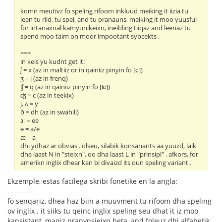
komn meutivz fo speling rifoom inkluud meiking it iizia tu
leen tu riid, tu spel, and tu pranauns, meiking it moo yuusful
for intanaxnal kamyunikeixn, ineibling tiiqaz and leenaz tu
spend moo taim on moor impootant sybcekts .
===
in keis yu kudnt get it:
ʃ = x (az in maltiiz or in qainiiz pinyin fo [ɕ])
ʒ = j (az in frenq)
ʧ = q (az in qainiiz pinyin fo [ʨ])
ʤ = c (az in teekix)
j, ʌ = y
ð = dh (az in swahili)
ɜː = ee
ə = a/e
æ = a
dhi ydhaz ar obvias . olseu, silabik konsanants aa yuuzd, laik
dha laast N in "steixn", oo dha laast L in "prinsipl" . afkors, for
amerikn inglix dhear kan bi divaizd its oun speling variant .
Ekzemple, estas facilega skribi fonetike en la angla:
----------
fo senqariz, dhea haz biin a muuvment tu rifoom dha speling
ov inglix . it siiks tu qeinc inglix speling seu dhat it iz moo
kansistant, maqiz pranynsieixn beta, and foleuz dhi alfabetik