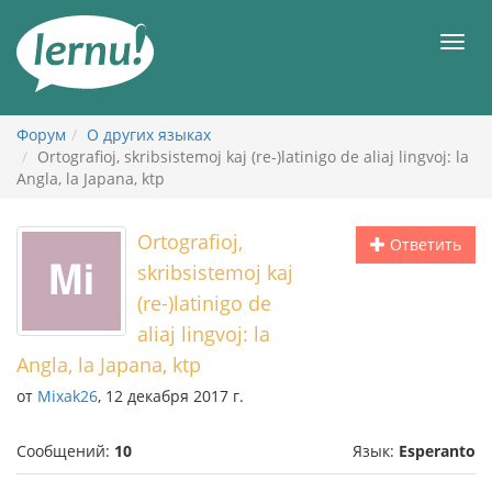
К
содержанию
Мен
Форум
О других языках
Ortografioj, skribsistemoj kaj (re-)latinigo de aliaj lingvoj: la
Angla, la Japana, ktp
Ortografioj,
Ответить
skribsistemoj kaj
(re-)latinigo de
aliaj lingvoj: la
Angla, la Japana, ktp
от
Mixak26
, 12 декабря 2017 г.
Сообщений:
10
Язык:
Esperanto