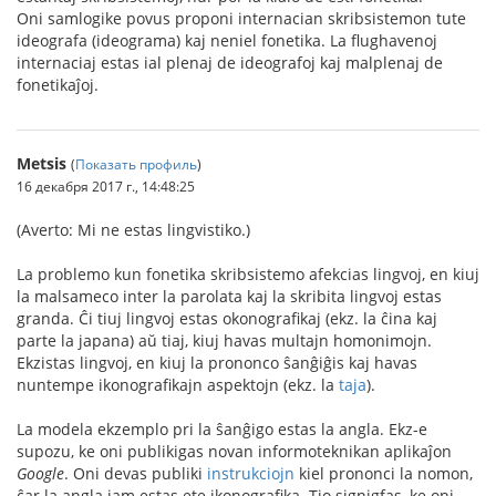
Oni samlogike povus proponi internacian skribsistemon tute
ideografa (ideograma) kaj neniel fonetika. La flughavenoj
internaciaj estas ial plenaj de ideografoj kaj malplenaj de
fonetikaĵoj.
Metsis
(
Показать профиль
)
16 декабря 2017 г., 14:48:25
(Averto: Mi ne estas lingvistiko.)
La problemo kun fonetika skribsistemo afekcias lingvoj, en kiuj
la malsameco inter la parolata kaj la skribita lingvoj estas
granda. Ĉi tiuj lingvoj estas okonografikaj (ekz. la ĉina kaj
parte la japana) aŭ tiaj, kiuj havas multajn homonimojn.
Ekzistas lingvoj, en kiuj la prononco ŝanĝiĝis kaj havas
nuntempe ikonografikajn aspektojn (ekz. la
taja
).
La modela ekzemplo pri la ŝanĝigo estas la angla. Ekz-e
supozu, ke oni publikigas novan informoteknikan aplikaĵon
Google
. Oni devas publiki
instrukciojn
kiel prononci la nomon,
ĉar la angla jam estas ete ikonografika. Tio signigfas, ke oni