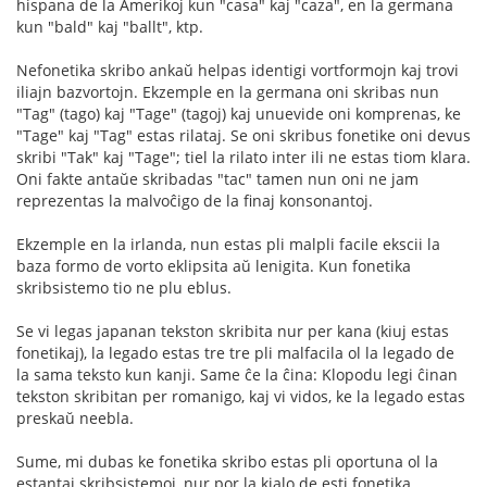
hispana de la Amerikoj kun "casa" kaj "caza", en la germana
kun "bald" kaj "ballt", ktp.
Nefonetika skribo ankaŭ helpas identigi vortformojn kaj trovi
iliajn bazvortojn. Ekzemple en la germana oni skribas nun
"Tag" (tago) kaj "Tage" (tagoj) kaj unuevide oni komprenas, ke
"Tage" kaj "Tag" estas rilataj. Se oni skribus fonetike oni devus
skribi "Tak" kaj "Tage"; tiel la rilato inter ili ne estas tiom klara.
Oni fakte antaŭe skribadas "tac" tamen nun oni ne jam
reprezentas la malvoĉigo de la finaj konsonantoj.
Ekzemple en la irlanda, nun estas pli malpli facile ekscii la
baza formo de vorto eklipsita aŭ lenigita. Kun fonetika
skribsistemo tio ne plu eblus.
Se vi legas japanan tekston skribita nur per kana (kiuj estas
fonetikaj), la legado estas tre tre pli malfacila ol la legado de
la sama teksto kun kanji. Same ĉe la ĉina: Klopodu legi ĉinan
tekston skribitan per romanigo, kaj vi vidos, ke la legado estas
preskaŭ neebla.
Sume, mi dubas ke fonetika skribo estas pli oportuna ol la
estantaj skribsistemoj, nur por la kialo de esti fonetika.