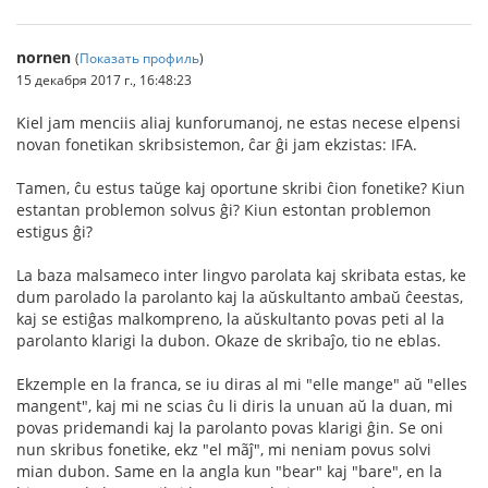
nornen
(
Показать профиль
)
15 декабря 2017 г., 16:48:23
Kiel jam menciis aliaj kunforumanoj, ne estas necese elpensi
novan fonetikan skribsistemon, ĉar ĝi jam ekzistas: IFA.
Tamen, ĉu estus taŭge kaj oportune skribi ĉion fonetike? Kiun
estantan problemon solvus ĝi? Kiun estontan problemon
estigus ĝi?
La baza malsameco inter lingvo parolata kaj skribata estas, ke
dum parolado la parolanto kaj la aŭskultanto ambaŭ ĉeestas,
kaj se estiĝas malkompreno, la aŭskultanto povas peti al la
parolanto klarigi la dubon. Okaze de skribaĵo, tio ne eblas.
Ekzemple en la franca, se iu diras al mi "elle mange" aŭ "elles
mangent", kaj mi ne scias ĉu li diris la unuan aŭ la duan, mi
povas pridemandi kaj la parolanto povas klarigi ĝin. Se oni
nun skribus fonetike, ekz "el mãĵ", mi neniam povus solvi
mian dubon. Same en la angla kun "bear" kaj "bare", en la