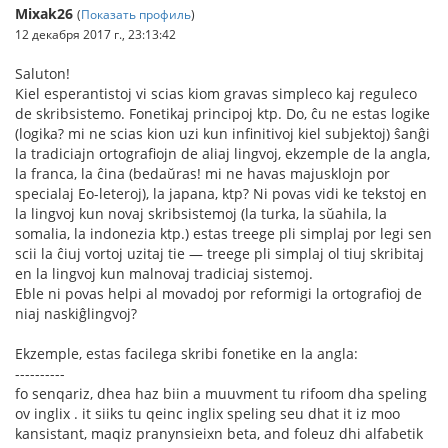
Mixak26
(
Показать профиль
)
12 декабря 2017 г., 23:13:42
Saluton!
Kiel esperantistoj vi scias kiom gravas simpleco kaj reguleco
de skribsistemo. Fonetikaj principoj ktp. Do, ĉu ne estas logike
(logika? mi ne scias kion uzi kun infinitivoj kiel subjektoj) ŝanĝi
la tradiciajn ortografiojn de aliaj lingvoj, ekzemple de la angla,
la franca, la ĉina (bedaŭras! mi ne havas majusklojn por
specialaj Eo-leteroj), la japana, ktp? Ni povas vidi ke tekstoj en
la lingvoj kun novaj skribsistemoj (la turka, la sŭahila, la
somalia, la indonezia ktp.) estas treege pli simplaj por legi sen
scii la ĉiuj vortoj uzitaj tie — treege pli simplaj ol tiuj skribitaj
en la lingvoj kun malnovaj tradiciaj sistemoj.
Eble ni povas helpi al movadoj por reformigi la ortografioj de
niaj naskiĝlingvoj?
Ekzemple, estas facilega skribi fonetike en la angla:
----------
fo senqariz, dhea haz biin a muuvment tu rifoom dha speling
ov inglix . it siiks tu qeinc inglix speling seu dhat it iz moo
kansistant, maqiz pranynsieixn beta, and foleuz dhi alfabetik