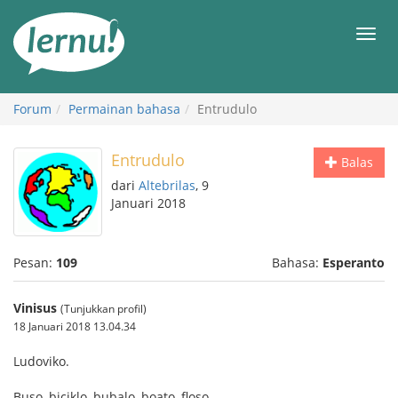
Ke
daftar
Men
isi
Forum
Permainan bahasa
Entrudulo
Entrudulo
Balas
dari
Altebrilas
, 9
Januari 2018
Pesan:
109
Bahasa:
Esperanto
Vinisus
(Tunjukkan profil)
18 Januari 2018 13.04.34
Ludoviko.
Buso, biciklo, bubalo, boato, floso.