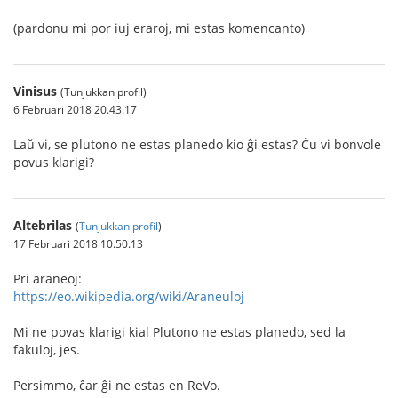
(pardonu mi por iuj eraroj, mi estas komencanto)
Vinisus
(Tunjukkan profil)
6 Februari 2018 20.43.17
Laŭ vi, se plutono ne estas planedo kio ĝi estas? Ĉu vi bonvole
povus klarigi?
Altebrilas
(
Tunjukkan profil
)
17 Februari 2018 10.50.13
Pri araneoj:
https://eo.wikipedia.org/wiki/Araneuloj
Mi ne povas klarigi kial Plutono ne estas planedo, sed la
fakuloj, jes.
Persimmo, ĉar ĝi ne estas en ReVo.