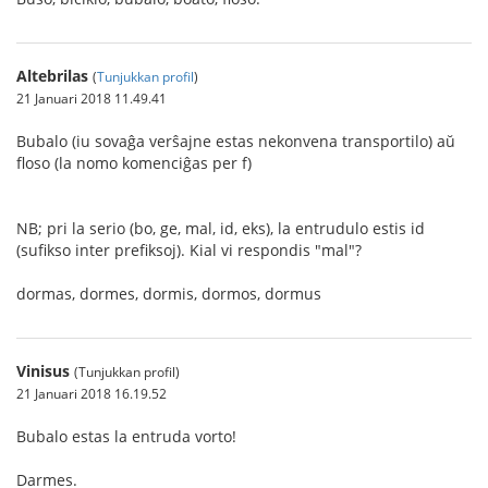
Altebrilas
(
Tunjukkan profil
)
21 Januari 2018 11.49.41
Bubalo (iu sovaĝa verŝajne estas nekonvena transportilo) aŭ
floso (la nomo komenciĝas per f)
NB; pri la serio (bo, ge, mal, id, eks), la entrudulo estis id
(sufikso inter prefiksoj). Kial vi respondis "mal"?
dormas, dormes, dormis, dormos, dormus
Vinisus
(Tunjukkan profil)
21 Januari 2018 16.19.52
Bubalo estas la entruda vorto!
Darmes.