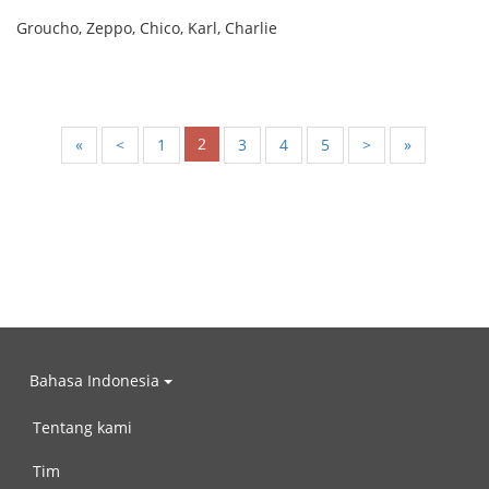
Groucho, Zeppo, Chico, Karl, Charlie
2
«
<
1
3
4
5
>
»
Bahasa Indonesia
Tentang kami
Tim