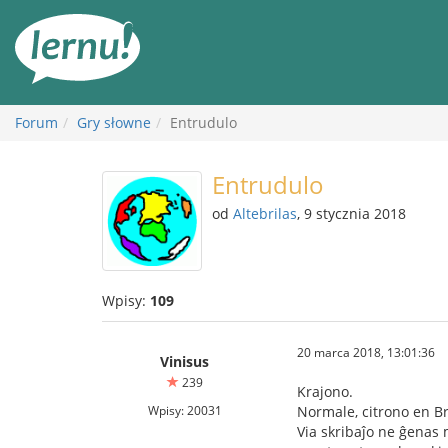
Więcej
Forum
Gry słowne
Entrudulo
Entrudulo
od
Altebrilas
, 9 stycznia 2018
Wpisy:
109
20 marca 2018, 13:01:36
Vinisus
239
Krajono.
Wpisy: 20031
Normale, citrono en Braz
Via skribaĵo ne ĝenas 