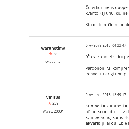
Ĉu vi kunmetis duope v
kvanto kaj unu, kiu ne 
Kiom, tiom, ĉiom. neni
6 kwietnia 2018, 04:33:47
waruhetima
38
”Ĉu vi kunmetis duope 
Wpisy: 32
Pardonon. Mi komprena
Bonvolu klarigi tion pl
6 kwietnia 2018, 12:49:17
Vinisus
239
Kunmeti = kun/meti = 
Wpisy: 20031
aŭ persono; du ===> d
kvin personoj kune. Hod
akvario
pliaj du. Eble