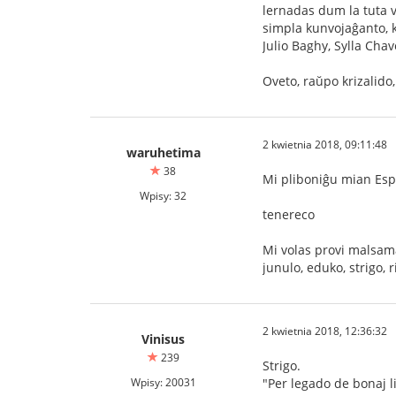
lernadas dum la tuta v
simpla kunvojaĝanto, ki
Julio Baghy, Sylla Chav
Oveto, raŭpo krizalido,
2 kwietnia 2018, 09:11:48
waruhetima
38
Mi pliboniĝu mian Esp
Wpisy: 32
tenereco
Mi volas provi malsam
junulo, eduko, strigo, r
2 kwietnia 2018, 12:36:32
Vinisus
239
Strigo.
Wpisy: 20031
"Per legado de bonaj l