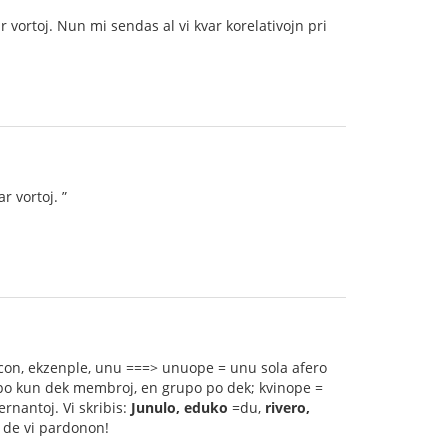
 vortoj. Nun mi sendas al vi kvar korelativojn pri
r vortoj. ”
con, ekzenple, unu ===> unuope = unu sola afero
po kun dek membroj, en grupo po dek; kvinope =
ernantoj. Vi skribis:
Junulo, eduko
=du,
rivero,
s de vi pardonon!