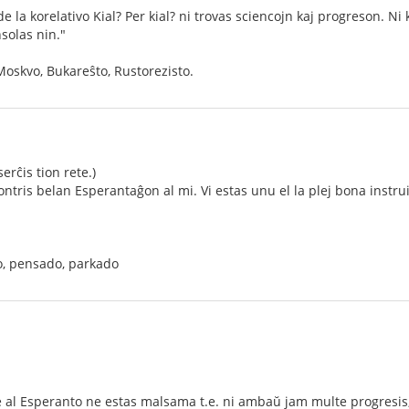
e la korelativo Kial? Per kial? ni trovas sciencojn kaj progreson. N
solas nin."
oskvo, Bukareŝto, Rustorezisto.
erĉis tion rete.)
ntris belan Esperantaĝon al mi. Vi estas unu el la plej bona instrui
o, pensado, parkado
te al Esperanto ne estas malsama t.e. ni ambaŭ jam multe progresis