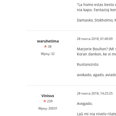
"La homo estas besto d
nia kapo. Fantazioj kon
Damasko, Stokholmo, M
28 marca 2018, 01:40:09
waruhetima
38
Marjorie Boulton? (Mi s
Wpisy: 32
Koran dankon, ke vi mo
Rustorezisto
avokado, agado, aviad
28 marca 2018, 14:25:25
Vinisus
239
Avogado.
Wpisy: 20031
Laŭ mi nia nivelo rila