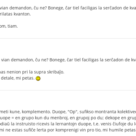
ian demandon, ĉu ne? Bonege, ĉar tiel faciligas la serĉadon de kvar
rilatas kvanton.
om, tiam.
vian demandon, ĉu ne? Bonege, ĉar tiel faciligas la serĉadon de kva
s nenion pri la supra skribaĵo.
i detale, mi petas.
meti kune, komplemento. Duope, "Op", sufikso montranta kolektive
uope = en grupo kun du menbroj, en grupoj po du; dekope en gru
iaŭ la instruisto ricevis la lernantojn duope, t.e. venis ĉiufoje du l
 mi ne estas sufiĉe lerta por komprenigi vin pro tio, mi humile peta