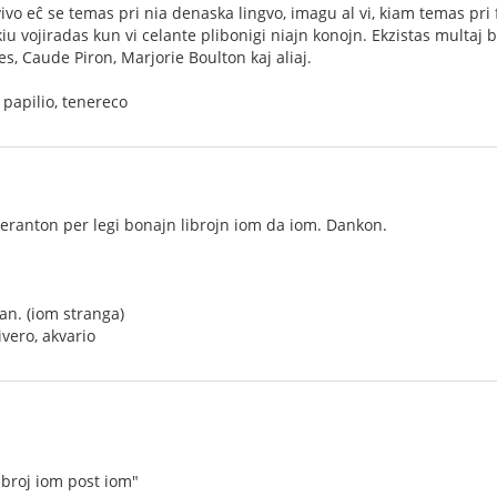
ivo eĉ se temas pri nia denaska lingvo, imagu al vi, kiam temas pri 
u vojiradas kun vi celante plibonigi niajn konojn. Ekzistas multaj be
es, Caude Piron, Marjorie Boulton kaj aliaj.
 papilio, tenereco
eranton per legi bonajn librojn iom da iom. Dankon.
an. (iom stranga)
ivero, akvario
ibroj iom post iom"