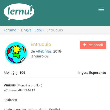
Al
la
Men
enhavo
Forumo
Lingvaj ludoj
Entrudulo
Entrudulo
Respondi
de
Altebrilas
, 2018-
januaro-09
Mesaĝoj:
109
Lingvo:
Esperanto
Vinisus
(Montri la profilon)
2018-junio-08 13:44:19
Stulteco.
krabro, vespo, mielo, abelo, flugiloj.