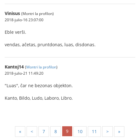
Vinisus
(Montri la profilon)
2018-julio-16 23:07:00
Eble verŝi.
vendas, aĉetas, pruntdonas, luas, disdonas.
Kantoj14
(
Montri la profilon
)
2018-julio-21 11:49:20
"Luas", ĉar ne bezonas objekton.
Kanto, Bildo, Ludo, Laboro, Libro.
9
«
<
7
8
10
11
>
»