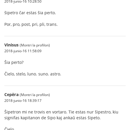
2018-junio-16 10:28:50
ŝipetro ĉar estas ŝia perto.
Por, pro, post, pri, pli, trans.
Vinisus
(Montri la profilon)
2018-junio-16 11:58:09
Ŝia perto?
Ĉielo, stelo, luno. suno. astro.
Серёга
(Montri la profilon)
2018-junio-16 18:39:17
Ŝipetron mi ne trovis en vortaro. Tie estas nur ŝipestro, kiu
signifas kapitanon de ŝipo kaj ankaŭ estas ŝipeto.
Ĉielo