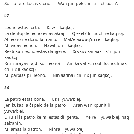
Sur la tero kuŝas ŝtono. ― Wan jun pek chi ru li ch'ooch'.
§7
Leono estas forta. ― Kaw li kaqkoj.
La dentoj de leono estas akraj. ― Q'eseb' li ruuch re kaqkoj.
Al leono ne donu la mano. ― Mak'e aawuq'm re li kaqkoj.
Mi vidas leonon. ― Nawil jun li kaqkoj.
Resti kun leono estas danĝere. ― Xiwxiw kanaak rik'in jun
kaqkoj.
Kiu kuraĝas rajdi sur leono? ― Ani kawal xch'ool tlochochnak
chi rix li kaqkoj?
Mi parolas pri leono. ― Nin'aatinak chi rix jun kaqkoj.
§8
La patro estas bona. ― Us li yuwa'b'ej.
Jen kuŝas la ĉapelo de la patro. ― Aran wan xpunit li
yuwa'b'ej.
Diru al la patro, ke mi estas diligenta. ― Ye re li yuwa'b'ej, naq
sak'ahin.
Mi amas la patron. ― Ninra li yuwa'b'ej.