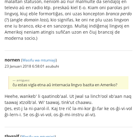
malaltan statuson, neniom aŭ nur malmulte da sendaĵoj en
televio aŭ en radio ktp. preskaŭ kiel E-o. Kiam oni parolas pri
lingvoj, kiuj eble formortiĝas, oni uzas koncepton
branca perdo
(?) (angle
domain loss
), kio signifas, ke oni ne plu uzas lingvon
ene iu branco, ekz-e en sanzorgo. Multaj indiĝenaj lingvoj en
Amerikoj neniam atingis sufiĉan uzon en ĉiuj brancoj de
moderna socio.)
nornen
(
Wasifu wa mtumiaji
)
23 Januari 2018 6:58:01 asubuhi
amigueo:
ĉu estas vigla etna aŭ internacia lingvo bazita en Ameriko?
Heehe, wankeb' li qaatinob'aal. Ut jwal sa linch'ool xb'aan naq
taawaj xtzolb'al. Wi' taawaj, tink'ut chaawu.
(Jes, est-j la ni-parol-il. Kaj tre riĉ la-mi-kor ĝi-far ke os-ĝi-vi-vol
ĝi-lern-i. Se os-ĝi-vi-vol, os-ĝi-mi-instru al-vi).
thyrolf
(
Wasifu wa mtumiaji
)