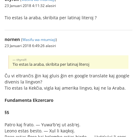
23 Januari 2018 4:11:32 alasiri
Tio estas la araba, skribita per latinaj literoj ?
nornen
(
Wasifu wa mtumiaji
)
23 Januari 2018 6:49:26 alasiri
thyrolf:
Tio estas la araba, skribita per latinaj literoj
Ĉu vi eltranĉis ĝin kaj gluis ĝin en google translate kaj google
divenis la lingvon?
Tio estas la Kekĉia, vigla kaj amerika lingvo, kaj ne la Araba.
Fundamenta Ekzercaro
§5
Patro kaj frato. ― Yuwa'b'ej ut asb'ej.
Leono estas besto. ― Xul li kaqkoj.
Rozo estas floro kaj kolombo estas birdo. ― Uutz'u'uj li roos,