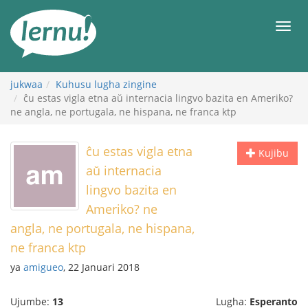
Kwa
maudhui
orod
jukwaa
Kuhusu lugha zingine
ĉu estas vigla etna aŭ internacia lingvo bazita en Ameriko?
ne angla, ne portugala, ne hispana, ne franca ktp
ĉu estas vigla etna
Kujibu
aŭ internacia
lingvo bazita en
Ameriko? ne
angla, ne portugala, ne hispana,
ne franca ktp
ya
amigueo
, 22 Januari 2018
Ujumbe:
13
Lugha:
Esperanto