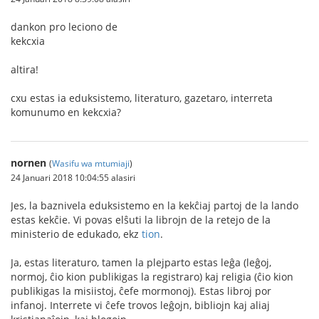
dankon pro leciono de
kekcxia
altira!
cxu estas ia eduksistemo, literaturo, gazetaro, interreta
komunumo en kekcxia?
nornen
(
Wasifu wa mtumiaji
)
24 Januari 2018 10:04:55 alasiri
Jes, la baznivela eduksistemo en la kekĉiaj partoj de la lando
estas kekĉie. Vi povas elŝuti la librojn de la retejo de la
ministerio de edukado, ekz
tion
.
Ja, estas literaturo, tamen la plejparto estas leĝa (leĝoj,
normoj, ĉio kion publikigas la registraro) kaj religia (ĉio kion
publikigas la misiistoj, ĉefe mormonoj). Estas libroj por
infanoj. Interrete vi ĉefe trovos leĝojn, bibliojn kaj aliaj