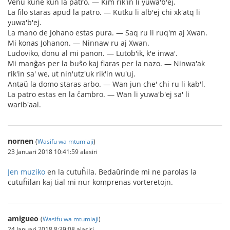
Venu kune kun la patro. ― Kim rik'in li yuwa'b'ej.
La filo staras apud la patro. ― Kutku li alb'ej chi xk'atq li
yuwa'b'ej.
La mano de Johano estas pura. ― Saq ru li ruq'm aj Xwan.
Mi konas Johanon. ― Ninnaw ru aj Xwan.
Ludoviko, donu al mi panon. ― Lutob'ik, k'e inwa'.
Mi manĝas per la buŝo kaj flaras per la nazo. ― Ninwa'ak
rik'in sa' we, ut nin'utz'uk rik'in wu'uj.
Antaŭ la domo staras arbo. ― Wan jun che' chi ru li kab'l.
La patro estas en la ĉambro. ― Wan li yuwa'b'ej sa' li
warib'aal.
nornen
(
Wasifu wa mtumiaji
)
23 Januari 2018 10:41:59 alasiri
Jen muziko
en la cutuĥila. Bedaŭrinde mi ne parolas la
cutuĥilan kaj tial mi nur komprenas vorteretojn.
amigueo
(
Wasifu wa mtumiaji
)
24 Januari 2018 8:39:08 alasiri