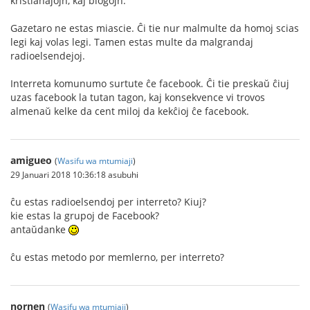
kristianaĵojn, kaj blogojn.
Gazetaro ne estas miascie. Ĉi tie nur malmulte da homoj scias
legi kaj volas legi. Tamen estas multe da malgrandaj
radioelsendejoj.
Interreta komunumo surtute ĉe facebook. Ĉi tie preskaŭ ĉiuj
uzas facebook la tutan tagon, kaj konsekvence vi trovos
almenaŭ kelke da cent miloj da kekĉioj ĉe facebook.
amigueo
(
Wasifu wa mtumiaji
)
29 Januari 2018 10:36:18 asubuhi
ĉu estas radioelsendoj per interreto? Kiuj?
kie estas la grupoj de Facebook?
antaŭdanke
ĉu estas metodo por memlerno, per interreto?
nornen
(
Wasifu wa mtumiaji
)