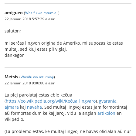
amigueo
(
Wasifu wa mtumiaji
)
22 Januari 2018 5:57:29 alasiri
saluton;
mi serĉas lingvon origina de Ameriko. mi supozas ke estas
multaj. sed kiuj estas pli viglaj,
dankegon
Metsis
(
Wasifu wa mtumiaji
)
22 Januari 2018 9:06:00 alasiri
La plej parolataj estas eble keĉua
(
https://eo.wikipedia.org/wiki/Keĉua_lingvaro
),
gvarania
,
ajmara
kaj
navaha
. Sed multaj lingvoj estas jam formortintaj
aŭ formortas dum kelkaj jaroj. Vidu la anglan
artikolon
en
Vikipedio.
(La problemo estas, ke multaj lingvoj ne havas oficialan aŭ nur