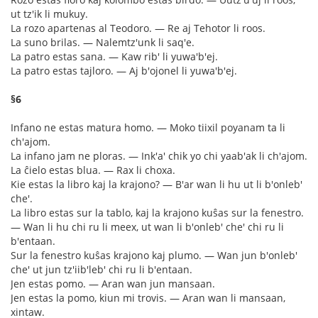
ut tz'ik li mukuy.
La rozo apartenas al Teodoro. ― Re aj Tehotor li roos.
La suno brilas. ― Nalemtz'unk li saq'e.
La patro estas sana. ― Kaw rib' li yuwa'b'ej.
La patro estas tajloro. ― Aj b'ojonel li yuwa'b'ej.
§6
Infano ne estas matura homo. ― Moko tiixil poyanam ta li
ch'ajom.
La infano jam ne ploras. ― Ink'a' chik yo chi yaab'ak li ch'ajom.
La ĉielo estas blua. ― Rax li choxa.
Kie estas la libro kaj la krajono? ― B'ar wan li hu ut li b'onleb'
che'.
La libro estas sur la tablo, kaj la krajono kuŝas sur la fenestro.
― Wan li hu chi ru li meex, ut wan li b'onleb' che' chi ru li
b'entaan.
Sur la fenestro kuŝas krajono kaj plumo. ― Wan jun b'onleb'
che' ut jun tz'iib'leb' chi ru li b'entaan.
Jen estas pomo. ― Aran wan jun mansaan.
Jen estas la pomo, kiun mi trovis. ― Aran wan li mansaan,
xintaw.