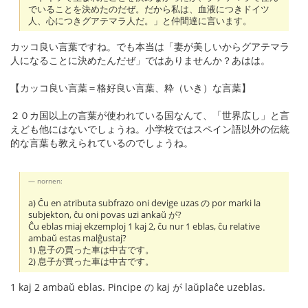
でいることを決めたのだぜ。だから私は、血液につきドイツ
人、心につきグアテマラ人だ。」と仲間達に言います。
カッコ良い言葉ですね。でも本当は「妻が美しいからグアテマラ
人になることに決めたんだぜ」ではありませんか？あはは。
【カッコ良い言葉＝格好良い言葉、粋（いき）な言葉】
２０カ国以上の言葉が使われている国なんて、「世界広し」と言
えども他にはないでしょうね。小学校ではスペイン語以外の伝統
的な言葉も教えられているのでしょうね。
nornen:
a) Ĉu en atributa subfrazo oni devige uzas の por marki la
subjekton, ĉu oni povas uzi ankaŭ が?
Ĉu eblas miaj ekzemploj 1 kaj 2, ĉu nur 1 eblas, ĉu relative
ambaŭ estas malĝustaj?
1) 息子の買った車は中古です。
2) 息子が買った車は中古です。
1 kaj 2 ambaŭ eblas. Pincipe の kaj が laŭplaĉe uzeblas.