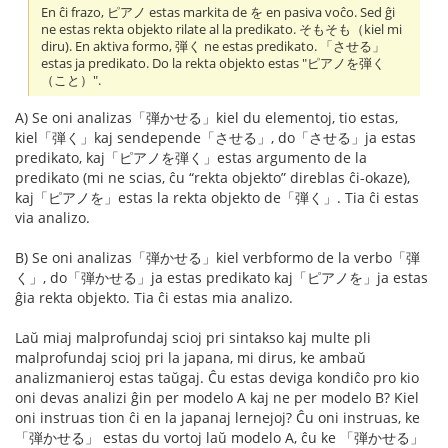
En ĉi frazo, ピアノ estas markita de を en pasiva voĉo. Sed ĝi
ne estas rekta objekto rilate al la predikato. そもそも（kiel mi
diru). En aktiva formo, 弾く ne estas predikato. 「させる」
estas ja predikato. Do la rekta objekto estas "ピアノを弾く
（こと）".
A) Se oni analizas「弾かせる」kiel du elementoj, tio estas,
kiel「弾く」kaj sendepende「させる」, do「させる」ja estas
predikato, kaj「ピアノを弾く」estas argumento de la
predikato (mi ne scias, ĉu “rekta objekto” direblas ĉi-okaze),
kaj「ピアノを」estas la rekta objekto de「弾く」. Tia ĉi estas
via analizo.
B) Se oni analizas「弾かせる」kiel verbformo de la verbo「弾
く」, do「弾かせる」ja estas predikato kaj「ピアノを」ja estas
ĝia rekta objekto. Tia ĉi estas mia analizo.
Laŭ miaj malprofundaj scioj pri sintakso kaj multe pli
malprofundaj scioj pri la japana, mi dirus, ke ambaŭ
analizmanieroj estas taŭgaj. Ĉu estas deviga kondiĉo pro kio
oni devas analizi ĝin per modelo A kaj ne per modelo B? Kiel
oni instruas tion ĉi en la japanaj lernejoj? Ĉu oni instruas, ke
「弾かせる」 estas du vortoj laŭ modelo A, ĉu ke 「弾かせる」