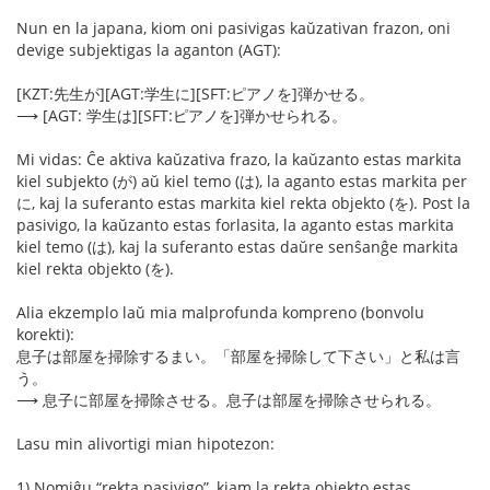
Nun en la japana, kiom oni pasivigas kaŭzativan frazon, oni
devige subjektigas la aganton (AGT):
[KZT:先生が][AGT:学生に][SFT:ピアノを]弾かせる。
⟶ [AGT: 学生は][SFT:ピアノを]弾かせられる。
Mi vidas: Ĉe aktiva kaŭzativa frazo, la kaŭzanto estas markita
kiel subjekto (が) aŭ kiel temo (は), la aganto estas markita per
に, kaj la suferanto estas markita kiel rekta objekto (を). Post la
pasivigo, la kaŭzanto estas forlasita, la aganto estas markita
kiel temo (は), kaj la suferanto estas daŭre senŝanĝe markita
kiel rekta objekto (を).
Alia ekzemplo laŭ mia malprofunda kompreno (bonvolu
korekti):
息子は部屋を掃除するまい。「部屋を掃除して下さい」と私は言
う。
⟶ 息子に部屋を掃除させる。息子は部屋を掃除させられる。
Lasu min alivortigi mian hipotezon:
1) Nomiĝu “rekta pasivigo”, kiam la rekta objekto estas