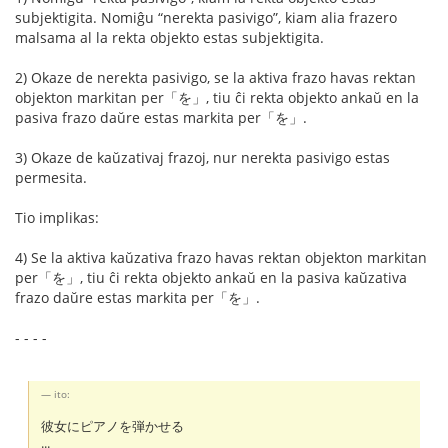
subjektigita. Nomiĝu “nerekta pasivigo”, kiam alia frazero
malsama al la rekta objekto estas subjektigita.
2) Okaze de nerekta pasivigo, se la aktiva frazo havas rektan
objekton markitan per「を」, tiu ĉi rekta objekto ankaŭ en la
pasiva frazo daŭre estas markita per「を」.
3) Okaze de kaŭzativaj frazoj, nur nerekta pasivigo estas
permesita.
Tio implikas:
4) Se la aktiva kaŭzativa frazo havas rektan objekton markitan
per「を」, tiu ĉi rekta objekto ankaŭ en la pasiva kaŭzativa
frazo daŭre estas markita per「を」.
- - - -
ito:
彼女にピアノを弾かせる
...