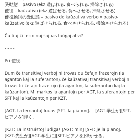
受動態 – pasivo (ekz 遊ばれる, 食べられる, 掃除される)
使役 – kaŭzativo (ekz 遊ばせる, 食べさせる, 掃除させる)
使役動詞の受動態 – pasivo de kaŭzativa verbo = pasivo-
kaŭzativo (ekz 遊ばせられる, 食べさせられる, 掃除させられる)
Ĉu tiuj ĉi terminoj ŝajnas taŭgaj al vi?
- - - -
Pri 使役:
Dum ĉe transitivaj verboj ni trovas du ĉefajn frazerojn (la
aganton kaj la suferanton), ĉe kaŭzativaj transitivaj verboj ni
trovas tri ĉefajn frazerojn (la aganton, la suferanton kaj la
kaŭzanton). Mi markos la agantojn per AGT, la suferantojn per
SFT kaj la kaŭzantojn per KZT.
[AGT: La lernanto] ludas [SFT: la pianon]. = [AGT:学生が][SFT:
ピアノを]弾く。
[KZT: La instruisto] ludigas [AGT: min] [SFT: je la piano]. =
[KZT:先生が][AGT:学生に][SFT:ピアノを]弾かせる。