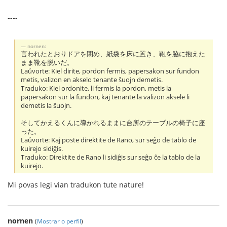
----
nornen:
言われたとおりドアを閉め、紙袋を床に置き、鞄を脇に抱えた
まま靴を脱いだ。
Laŭvorte: Kiel dirite, pordon fermis, papersakon sur fundon
metis, valizon en akselo tenante ŝuojn demetis.
Traduko: Kiel ordonite, li fermis la pordon, metis la
papersakon sur la fundon, kaj tenante la valizon aksele li
demetis la ŝuojn.
そしてかえるくんに導かれるままに台所のテーブルの椅子に座
った。
Laŭvorte: Kaj poste direktite de Rano, sur seĝo de tablo de
kuirejo sidiĝis.
Traduko: Direktite de Rano li sidiĝis sur seĝo ĉe la tablo de la
kuirejo.
Mi povas legi vian tradukon tute nature!
nornen
(
Mostrar o perfil
)