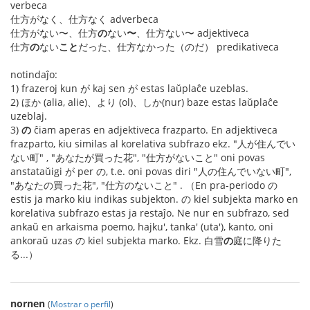
verbeca
仕方がなく、仕方なく adverbeca
仕方がない〜、仕方
の
ない
〜
、仕方ない〜 adjektiveca
仕方
の
ない
こと
だった、仕方なかった（のだ） predikativeca
notindaĵo:
1) frazeroj kun が kaj sen が estas laŭplaĉe uzeblas.
2) ほか (alia, alie)、より (ol)、しか(nur) baze estas laŭplaĉe
uzeblaj.
3)
の
ĉiam aperas en adjektiveca frazparto. En adjektiveca
frazparto, kiu similas al korelativa subfrazo ekz. "人が住んでい
ない町" , "あなたが買った花", "仕方がないこと" oni povas
anstataŭigi が per の, t.e. oni povas diri "人の住んでいない町",
"あなたの買った花", "仕方のないこと" . （En pra-periodo の
estis ja marko kiu indikas subjekton. の kiel subjekta marko en
korelativa subfrazo estas ja restaĵo. Ne nur en subfrazo, sed
ankaŭ en arkaisma poemo, hajku', tanka' (uta'), kanto, oni
ankoraŭ uzas の kiel subjekta marko. Ekz. 白雪
の
庭に降りた
る...）
nornen
(
Mostrar o perfil
)