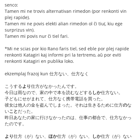
senco:
Tamen mi ne trovis alternativan rimedon (por renkonti vin
plej rapide).
Tamen mi ne povis elekti alian rimedon ol ĉi tiu(, kiu ege
surprizus vin).
Tamen mi povis nur ĉi tiel fari.
*Mi ne scias por kio Rano faris tiel, sed eble por plej rapide
renkonti Katagiri kaj informi pri la tertremo, aŭ por eviti
renkonti Katagiri en publika loko.
ekzemplaj frazoj kun 仕方ない、仕方なく
こうする
より
仕方がなかったんです。
今日は雨なので、家の中で本を読むなどする
しか
仕方ない。
子どもにせがまれて、仕方なく携帯電話を買った。
彼女は他人の金を盗んでしまった。それは生きるために仕方
の
な
い
こと
だった。
昨日あなたの家に行けなかったのは、仕事の都合で、仕方なかっ
たのです。
より
仕方（が）ない、
ほか
仕方（が）ない、
しか
仕方（が）ない