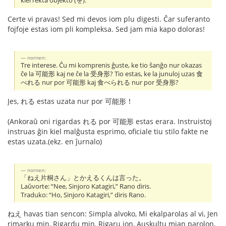
kiel rekta objekto (を).
Certe vi pravas! Sed mi devos iom plu digesti. Ĉar suferanto
fojfoje estas iom pli kompleksa. Sed jam mia kapo doloras!
nornen:
Tre interese. Ĉu mi komprenis ĝuste, ke tio ŝanĝo nur okazas
ĉe la 可能形 kaj ne ĉe la 受身形? Tio estas, ke la junuloj uzas 食
べれる nur por 可能形 kaj 食べられる nur por 受身形?
Jes, れる estas uzata nur por 可能形！
(Ankoraŭ oni rigardas れる por 可能形 estas erara. Instruistoj
instruas ĝin kiel malĝusta esprimo, oficiale tiu stilo fakte ne
estas uzata.(ekz. en ĵurnalo)
nornen:
「ねえ片桐さん」とかえるくんは言った。
Laŭvorte: “Nee, Sinjoro Katagiri,” Rano diris.
Traduko: “Ho, Sinjoro Katagiri,” diris Rano.
ねえ havas tian sencon: Simpla alvoko, Mi ekalparolas al vi, Jen
rimarku min, Rigardu min, Rigaru ion, Auskultu mian parolon,