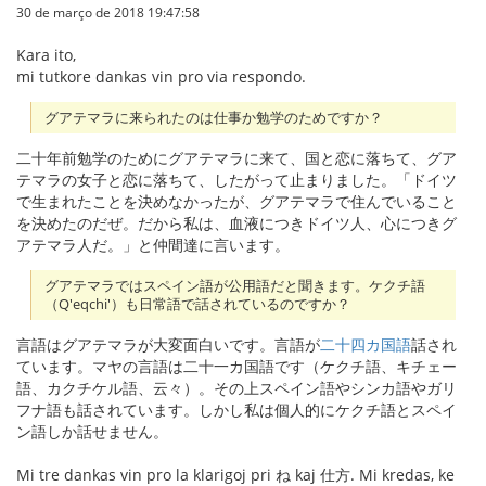
30 de março de 2018 19:47:58
Kara ito,
mi tutkore dankas vin pro via respondo.
グアテマラに来られたのは仕事か勉学のためですか？
二十年前勉学のためにグアテマラに来て、国と恋に落ちて、グア
テマラの女子と恋に落ちて、したがって止まりました。「ドイツ
で生まれたことを決めなかったが、グアテマラで住んでいること
を決めたのだぜ。だから私は、血液につきドイツ人、心につきグ
アテマラ人だ。」と仲間達に言います。
グアテマラではスペイン語が公用語だと聞きます。ケクチ語
（Q'eqchi'）も日常語で話されているのですか？
言語はグアテマラが大変面白いです。言語が
二十四カ国語
話され
ています。マヤの言語は二十一カ国語です（ケクチ語、キチェー
語、カクチケル語、云々）。その上スペイン語やシンカ語やガリ
フナ語も話されています。しかし私は個人的にケクチ語とスペイ
ン語しか話せません。
Mi tre dankas vin pro la klarigoj pri ね kaj 仕方. Mi kredas, ke