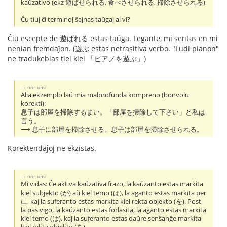
kaŭzativo (ekz 遊ばせられる, 食べさせられる, 掃除させられる)
Ĉu tiuj ĉi terminoj ŝajnas taŭgaj al vi?
Ĉiu escepte de 遊ばれる estas taŭga. Legante, mi sentas en mi
nenian fremdaĵon. (遊ぶ estas netrasitiva verbo. "Ludi pianon"
ne tradukeblas tiel kiel 「ピアノを遊ぶ」)
nornen:
Alia ekzemplo laŭ mia malprofunda kompreno (bonvolu
korekti):
息子は部屋を掃除するまい。「部屋を掃除して下さい」と私は
言う。
⟶ 息子に部屋を掃除させる。息子は部屋を掃除させられる。
Korektendaĵoj ne ekzistas.
nornen:
Mi vidas: Ĉe aktiva kaŭzativa frazo, la kaŭzanto estas markita
kiel subjekto (が) aŭ kiel temo (は), la aganto estas markita per
に, kaj la suferanto estas markita kiel rekta objekto (を). Post
la pasivigo, la kaŭzanto estas forlasita, la aganto estas markita
kiel temo (は), kaj la suferanto estas daŭre senŝanĝe markita