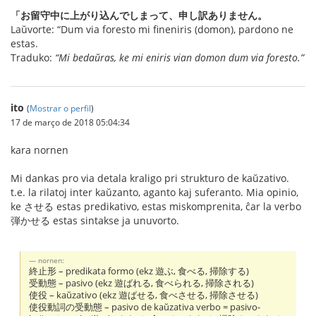
「お留守中に上がり込んでしまって、申し訳ありません。
Laŭvorte: “Dum via foresto mi fineniris (domon), pardono ne
estas.
Traduko:
“Mi bedaŭras, ke mi eniris vian domon dum via foresto.”
ito
(
Mostrar o perfil
)
17 de março de 2018 05:04:34
kara nornen
Mi dankas pro via detala kraligo pri strukturo de kaŭzativo.
t.e. la rilatoj inter kaŭzanto, aganto kaj suferanto. Mia opinio,
ke させる estas predikativo, estas miskomprenita, ĉar la verbo
弾かせる estas sintakse ja unuvorto.
nornen:
終止形 – predikata formo (ekz 遊ぶ, 食べる, 掃除する)
受動態 – pasivo (ekz 遊ばれる, 食べられる, 掃除される)
使役 – kaŭzativo (ekz 遊ばせる, 食べさせる, 掃除させる)
使役動詞の受動態 – pasivo de kaŭzativa verbo = pasivo-