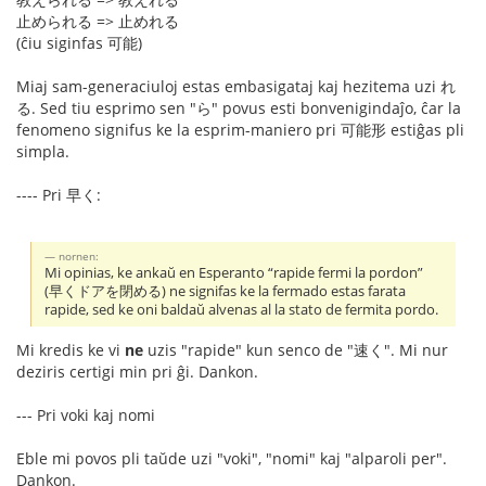
止められる => 止めれる
(ĉiu siginfas 可能)
Miaj sam-generaciuloj estas embasigataj kaj hezitema uzi れ
る. Sed tiu esprimo sen "ら" povus esti bonvenigindaĵo, ĉar la
fenomeno signifus ke la esprim-maniero pri 可能形 estiĝas pli
simpla.
---- Pri 早く:
nornen:
Mi opinias, ke ankaŭ en Esperanto “rapide fermi la pordon”
(早くドアを閉める) ne signifas ke la fermado estas farata
rapide, sed ke oni baldaŭ alvenas al la stato de fermita pordo.
Mi kredis ke vi
ne
uzis "rapide" kun senco de "速く". Mi nur
deziris certigi min pri ĝi. Dankon.
--- Pri voki kaj nomi
Eble mi povos pli taŭde uzi "voki", "nomi" kaj "alparoli per".
Dankon.