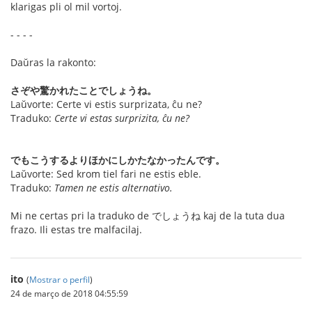
klarigas pli ol mil vortoj.
- - - -
Daŭras la rakonto:
さぞや驚かれたことでしょうね。
Laŭvorte: Certe vi estis surprizata, ĉu ne?
Traduko:
Certe vi estas surprizita, ĉu ne?
でもこうするよりほかにしかたなかったんです。
Laŭvorte: Sed krom tiel fari ne estis eble.
Traduko:
Tamen ne estis alternativo.
Mi ne certas pri la traduko de でしょうね kaj de la tuta dua
frazo. Ili estas tre malfacilaj.
ito
(
Mostrar o perfil
)
24 de março de 2018 04:55:59