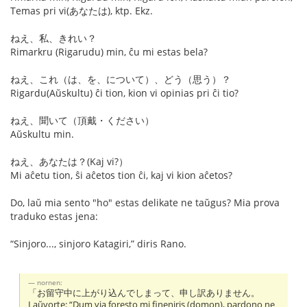
Temas pri vi(あなたは), ktp. Ekz.
ねえ、私、きれい？
Rimarkru (Rigarudu) min, ĉu mi estas bela?
ねえ、これ（は、を、について）、どう（思う）？
Rigardu(Aŭskultu) ĉi tion, kion vi opinias pri ĉi tio?
ねえ、聞いて（頂戴・ください）
Aŭskultu min.
ねえ、あなたは？(Kaj vi?）
Mi aĉetu tion, ŝi aĉetos tion ĉi, kaj vi kion aĉetos?
Do, laŭ mia sento "ho" estas delikate ne taŭgus? Mia prova
traduko estas jena:
“Sinjoro..., sinjoro Katagiri,” diris Rano.
nornen:
「お留守中に上がり込んでしまって、申し訳ありません。
Laŭvorte: “Dum via foresto mi fineniris (domon), pardono ne