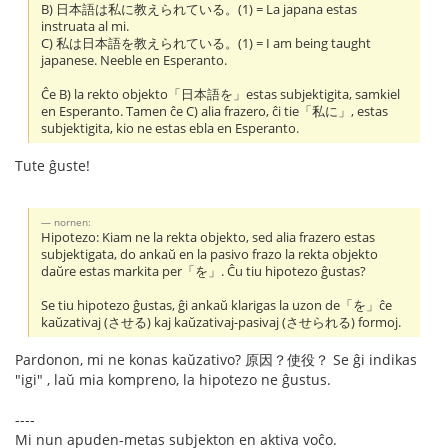
B) 日本語は私に教えられている。(1) = La japana estas
instruata al mi.
C) 私は日本語を教えられている。(1) = I am being taught
japanese. Neeble en Esperanto.
Ĉe B) la rekto objekto「日本語を」estas subjektigita, samkiel
en Esperanto. Tamen ĉe C) alia frazero, ĉi tie「私に」, estas
subjektigita, kio ne estas ebla en Esperanto.
Tute ĝuste!
nornen:
Hipotezo: Kiam ne la rekta objekto, sed alia frazero estas
subjektigata, do ankaŭ en la pasivo frazo la rekta objekto
daŭre estas markita per「を」. Ĉu tiu hipotezo ĝustas?
Se tiu hipotezo ĝustas, ĝi ankaŭ klarigas la uzon de「を」ĉe
kaŭzativaj (させる) kaj kaŭzativaj-pasivaj (させられる) formoj.
Pardonon, mi ne konas kaŭzativo? 原因？使役？ Se ĝi indikas
"igi" , laŭ mia kompreno, la hipotezo ne ĝustus.
----
Mi nun apuden-metas subjekton en aktiva voĉo.