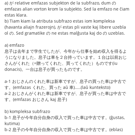
a) が relative emfazas subjekton de la subfrazo, dum の
emfazas alian vorton krom la subjekto. Sed la emfazo ne ĉiam
estas klara.
b) Tiam kiam la atributa subfrazo estas iom kompleksa
(havanta aliajn frazerojn), が estas pli vaste kaj libere uzebla
ol の. Sed gramatike の ne estas malĝusta kaj do の uzeblas.
a) emfazo
息子は去年まで学生でしたが、今年から仕事を始め収入を得るよ
うになりました。息子は車を２台持っています。１台は以前おじ
さんがくれた（=贈ってくれた、買ってくれた）ものです(iu
donacis)。一台は息子が買ったものです。
a-1 おじさんのくれた車は新車ですが、息子の買った車は中古で
す。(emfazas くれた、買った aŭ 車).....(laŭ kunteksto)
a-2 おじさんがくれた車は新車ですが、息子が買った車は中古で
す。(emfazas おじさん kaj 息子)
b) kompleksa subfrazo
b-1 息子が今年自分自身の収入で買った車は中古です。(ĝustas,
kutima)
b-2 息子の今年自分自身の収入で買った車は中古です。(eblas)