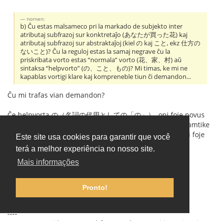
nornen:
b) Ĉu estas malsameco pri la markado de subjekto inter
atributaj subfrazoj sur konktretaĵo (あなたが買った花) kaj
atributaj subfrazoj sur abstraktaĵoj (kiel の kaj こと, ekz 仕方の
ないこと)? Ĉu la reguloj estas la samaj negrave ĉu la
priskribata vorto estas “normala” vorto (花、家、村) aŭ
sintaksa “helpvorto” (の、こと、もの)? Mi timas, ke mi ne
kapablas vortigi klare kaj kompreneble tiun ĉi demandon...
Ĉu mi trafas vian demandon?
Ĉe helpvorta の（名詞の代用としての「の」）, oni foje povus
esti iomete evitema uzi subjekto-markan の。Sed の gramtike
ĝustas kaj fojfoje fakte estas uzata. Laŭ mia supozo, oni foje
Este site usa cookies para garantir que você
evitus ripeton de la sono 「の」.
terá a melhor experiência no nosso site.
Mais informações
息子が買ったのは中古です。(ĝusta kaj kutima)
息子の買ったのは中古です。(eblas)
妻が見たのは白い犬です。(ĝusta kaj kutima)
Pronto!
妻の見たのは白い犬です。(eblas)
----