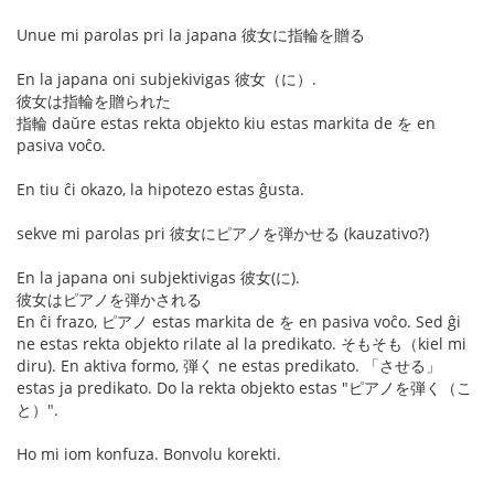
Unue mi parolas pri la japana 彼女に指輪を贈る
En la japana oni subjekivigas 彼女（に）.
彼女は指輪を贈られた
指輪 daŭre estas rekta objekto kiu estas markita de を en
pasiva voĉo.
En tiu ĉi okazo, la hipotezo estas ĝusta.
sekve mi parolas pri 彼女にピアノを弾かせる (kauzativo?)
En la japana oni subjektivigas 彼女(に).
彼女はピアノを弾かされる
En ĉi frazo, ピアノ estas markita de を en pasiva voĉo. Sed ĝi
ne estas rekta objekto rilate al la predikato. そもそも（kiel mi
diru). En aktiva formo, 弾く ne estas predikato. 「させる」
estas ja predikato. Do la rekta objekto estas "ピアノを弾く（こ
と）".
Ho mi iom konfuza. Bonvolu korekti.