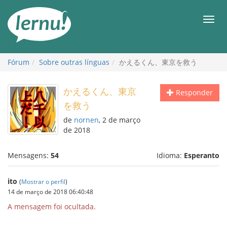
Ir
ao
Men
conteúdo
Fórum
Sobre outras línguas
かえるくん、東京を救う
かえるくん、東京
Responder
を救う
de
nornen
, 2 de março
de 2018
Mensagens:
54
Idioma:
Esperanto
ito
(
Mostrar o perfil
)
14 de março de 2018 06:40:48
A mensagem foi ocultada.