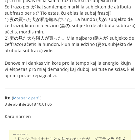
c) Ĉu mi povas en la sama frazo marki la subjekton de
ĉeffrazo per が kaj samtempe marki la subjekton de atributa
subfrazo per の? Tio estas, ĉu eblas la subaj frazoj?
1) 妻
の
買った犬
が
私を噛み付いた。La hundo (犬
が
, subjekto de
ĉeffrazo), kiun mia edzino (妻
の
, subjekto de atributa subfrazo)
aĉetis, mordis min.
2) 妻
の
見た犬を隣人
が
買った。Mia najbaro (隣人
が
, subjekto de
ĉeffrazo) aĉetis la hundon, kiun mia edzino (妻
の
, subjekto de
atributa subfrazo) vidis.
Denove mi dankas vin kore pro la tempo kaj la energio, kiujn
vi elspezas pro miaj demandoj kaj duboj. Mi tute ne scias, kiel
ajn mi povus repagi al vi.
ito
(
Mostrar o perfil
)
3 de abril de 2018 10:01:06
Kara nornen
nornen:
「ドイツで生まれたことを決めなかったが、グアテマラで住ん