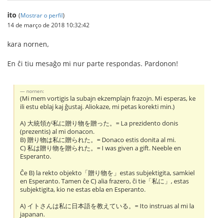
ito
(
Mostrar o perfil
)
14 de março de 2018 10:32:42
kara nornen,
En ĉi tiu mesaĝo mi nur parte respondas. Pardonon!
nornen:
(Mi mem vortigis la subajn ekzemplajn frazojn. Mi esperas, ke
ili estu eblaj kaj ĝustaj. Aliokaze, mi petas korekti min.)
A) 大統領が私に贈り物を贈った。= La prezidento donis
(prezentis) al mi donacon.
B) 贈り物は私に贈られた。= Donaco estis donita al mi.
C) 私は贈り物を贈られた。= I was given a gift. Neeble en
Esperanto.
Ĉe B) la rekto objekto「贈り物を」estas subjektigita, samkiel
en Esperanto. Tamen ĉe C) alia frazero, ĉi tie「私に」, estas
subjektigita, kio ne estas ebla en Esperanto.
A) イトさんは私に日本語を教えている。= Ito instruas al mi la
japanan.