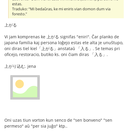
estas.
Traduko: “Mi bedaŭras, ke mi eniris vian domon dum via
foresto.”
上がる
Vi jam komprenas ke 上がる signifas "eniri". Ĉar planko de
japana familia kaj persona loĝejo estas ete alta je unuŝtupo,
oni diras tiel kiel「上がる」anstataŭ 「入る」. Se temas pri
oficejo, restoracio, butiko ks. oni ĉiam diras 「入る」.
上がり込む. jena
Oni uzas tiun vorton kun senco de "sen bonveno" "sen
permeso" aŭ "per sia juĝo" ktp..