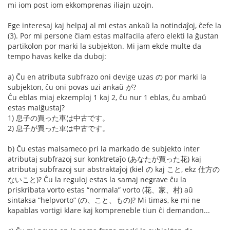
mi iom post iom ekkomprenas iliajn uzojn.
Ege interesaj kaj helpaj al mi estas ankaŭ la notindaĵoj, ĉefe la
(3). Por mi persone ĉiam estas malfacila afero elekti la ĝustan
partikolon por marki la subjekton. Mi jam ekde multe da
tempo havas kelke da duboj:
a) Ĉu en atributa subfrazo oni devige uzas の por marki la
subjekton, ĉu oni povas uzi ankaŭ が?
Ĉu eblas miaj ekzemploj 1 kaj 2, ĉu nur 1 eblas, ĉu ambaŭ
estas malĝustaj?
1) 息子の買った車は中古です。
2) 息子が買った車は中古です。
b) Ĉu estas malsameco pri la markado de subjekto inter
atributaj subfrazoj sur konktretaĵo (あなたが買った花) kaj
atributaj subfrazoj sur abstraktaĵoj (kiel の kaj こと, ekz 仕方の
ないこと)? Ĉu la reguloj estas la samaj negrave ĉu la
priskribata vorto estas “normala” vorto (花、家、村) aŭ
sintaksa “helpvorto” (の、こと、もの)? Mi timas, ke mi ne
kapablas vortigi klare kaj kompreneble tiun ĉi demandon...