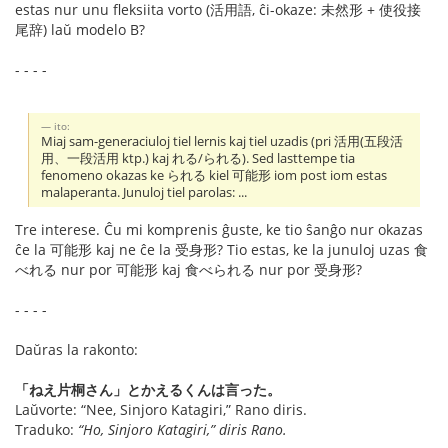
estas nur unu fleksiita vorto (活用語, ĉi-okaze: 未然形 + 使役接
尾辞) laŭ modelo B?
- - - -
ito:
Miaj sam-generaciuloj tiel lernis kaj tiel uzadis (pri 活用(五段活
用、一段活用 ktp.) kaj れる/られる). Sed lasttempe tia
fenomeno okazas ke られる kiel 可能形 iom post iom estas
malaperanta. Junuloj tiel parolas: ...
Tre interese. Ĉu mi komprenis ĝuste, ke tio ŝanĝo nur okazas
ĉe la 可能形 kaj ne ĉe la 受身形? Tio estas, ke la junuloj uzas 食
べれる nur por 可能形 kaj 食べられる nur por 受身形?
- - - -
Daŭras la rakonto:
「ねえ片桐さん」とかえるくんは言った。
Laŭvorte: “Nee, Sinjoro Katagiri,” Rano diris.
Traduko:
“Ho, Sinjoro Katagiri,” diris Rano.