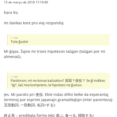
15 de março de 2018 17:19:40
Kara Ito,
mi dankas kore pro viaj respondoj.
ito:
Tute ĝuste!
Mi ĝojas. Ŝajne mi trovis hipotezon taŭgan (taŭgan por mi
almenaŭ).
ito:
Pardonon, mi ne konas kaŭzativo? 原因？使役？ Se ĝi indikas
"igi", laŭ mia kompreno, la hipotezo ne ĝustus.
Jes. Mi parolis pri 使役. Eble indas difini kelke da esperantaj
terminoj por esprimi japanajn gramatikaĵojn (inter parentezoj:
五段動詞, 一段動詞, 名詞+する):
終止形 – predikata formo (ekz 遊ぶ, 食べる, 掃除する)