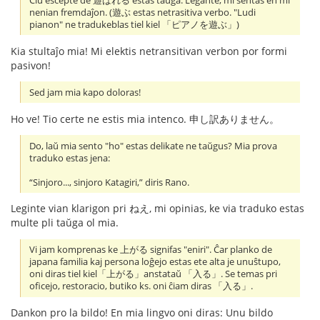
Ĉiu escepte de 遊ばれる estas taŭga. Legante, mi sentas en mi
nenian fremdaĵon. (遊ぶ estas netrasitiva verbo. "Ludi
pianon" ne tradukeblas tiel kiel 「ピアノを遊ぶ」)
Kia stultaĵo mia! Mi elektis netransitivan verbon por formi
pasivon!
Sed jam mia kapo doloras!
Ho ve! Tio certe ne estis mia intenco. 申し訳ありません。
Do, laŭ mia sento "ho" estas delikate ne taŭgus? Mia prova
traduko estas jena:
“Sinjoro..., sinjoro Katagiri,” diris Rano.
Leginte vian klarigon pri ねえ, mi opinias, ke via traduko estas
multe pli taŭga ol mia.
Vi jam komprenas ke 上がる signifas "eniri". Ĉar planko de
japana familia kaj persona loĝejo estas ete alta je unuŝtupo,
oni diras tiel kiel「上がる」anstataŭ 「入る」. Se temas pri
oficejo, restoracio, butiko ks. oni ĉiam diras 「入る」.
Dankon pro la bildo! En mia lingvo oni diras: Unu bildo