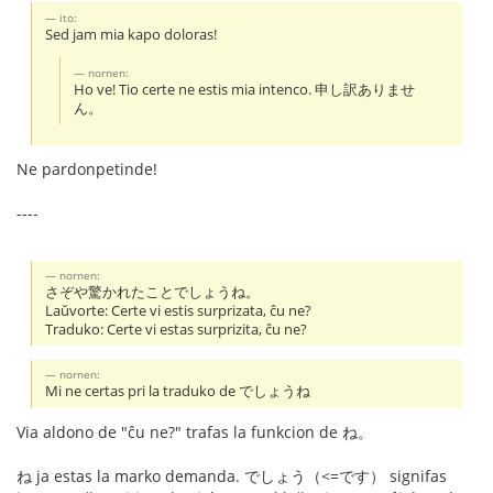
ito:
Sed jam mia kapo doloras!
nornen:
Ho ve! Tio certe ne estis mia intenco. 申し訳ありませ
ん。
Ne pardonpetinde!
----
nornen:
さぞや驚かれたことでしょうね。
Laŭvorte: Certe vi estis surprizata, ĉu ne?
Traduko: Certe vi estas surprizita, ĉu ne?
nornen:
Mi ne certas pri la traduko de でしょうね
Via aldono de "ĉu ne?" trafas la funkcion de ね。
ね ja estas la marko demanda. でしょう（<=です） signifas