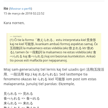
ito
(
Mostrar o perfil
)
15 de março de 2018 02:22:52
Kara nornen,
nornen:
(1) Ĉi tie la formo「教えられる」estu interpretata kiel 受身形
kaj ne kiel 可能形, kvankam ambaŭ formoj aspektas samaj. Ĉe
五段動詞 la malsameco estas videbla (ekz 飲まれる ktr 飲め
る), tamen ĉe 一段動詞 la malsameco ne estas videbla (ekz 食
べられる kaj 食べられる) kaj oni bezonas kuntekston. Ankaŭ
tio povas esti malfacila por nejapananoj.
Miaj sam-generaciuloj tiel lernis kaj tiel uzadis (pri 活用(五段活
用、一段活用 ktp.) kaj れる/られる). Sed lasttempe tia
fenomeno okazas ke られる kiel 可能形 iom post iom estas
malaperanta. Junuloj tiel parolas: Ekzemple,
見られる => 見れる
食べられる => 食べれる
来られる => 来れる
教えられる => 教えれる