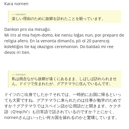
Kara nornen
nornen:
楽しい理由のために故郷を訪れたことを願っています。
Dankon pro via mesaĝo.
Mi iris al mia hejm-domo, kie neniu loĝas nun, por preparo de
religia afero. En la venonta dimanĉo, pli ol 20 parencoj
kolektiĝos tie kaj okazigos ceremonion. Do baldaŭ mi ree
devos iri tien.
nornen:
私は残念ながら故郷が遠くにあるまま、しばしば訪れられませ
ん。ドイツで生まれたが、グアテマラに住んでいるんです。
ドイツのご出身でしたか？それでは、一時的にお国に帰るといっ
ても大変ですね。グアテマラに来られたのは仕事か勉学のためで
すか？グアテマラではスペイン語が公用語だと聞きます。ケクチ
語（Q'eqchi'）も日常語で話されているのですか？とにかく、
nornenさんはいったい何カ国を操れるのかと驚嘆しています。