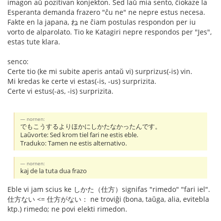
imagon aŭ pozitivan konjekton. Sed laŭ mia sento, ĉiokaze la
Esperanta demanda frazero "ĉu ne" ne nepre estus necesa.
Fakte en la japana, ね ne ĉiam postulas respondon per iu
vorto de alparolato. Tio ke Katagiri nepre respondos per "Jes",
estas tute klara.
senco:
Certe tio (ke mi subite aperis antaŭ vi) surprizus(-is) vin.
Mi kredas ke certe vi estas(-is, -us) surprizita.
Certe vi estus(-as, -is) surprizita.
nornen:
でもこうするよりほかにしかたなかったんです。
Laŭvorte: Sed krom tiel fari ne estis eble.
Traduko: Tamen ne estis alternativo.
nornen:
kaj de la tuta dua frazo
Eble vi jam scius ke しかた（仕方）signifas "rimedo" "fari iel".
仕方ない <= 仕方がない： ne troviĝi (bona, taŭga, alia, evitebla
ktp.) rimedo; ne povi elekti rimedon.