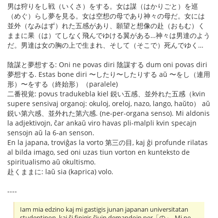
男は狩りをし戦（いくさ）をする。女は謀（はかりごと）を巡
（めぐ）らし夢を見る。女は空想の母であり神々の母だ。女には
並外（なみはず）れた五感があり、願望と想像の赴（おもむ）く
ままに果（は）てしなく飛んでゆける翼がある…神々は男達のよう
だ。男達は女の胸の上で生まれ、そして（そこで）死んでゆく…
陰謀と夢想する: Oni ne povas diri 陰謀する dum oni povas diri
夢想する. Estas bone diri 〜したり〜したりする aŭ 〜をし（連用
形）〜をする（終始形）（paralele)
二番視覚: povus tradukebla kiel 鋭い五感、並外れた五感（kvin
supere sensivaj organoj: okuloj, oreloj, nazo, lango, haŭto） aŭ
鋭い第六感、並外れた第六感. (ne-per-organa senso). Mi aldonis
la adjektivojn, ĉar ankaŭ viro havas pli-malpli kvin specajn
sensojn aŭ la 6-an senson.
En la japana, troviĝas la vorto 第三の目, kaj ĝi profunde rilatas
al bilda imago, sed oni uzas tiun vorton en kunteksto de
spiritualismo aŭ okultismo.
赴くままに: laŭ sia (kaprica) volo.
----
Iam mia edzino kaj mi gastigis junan japanan universitatan
studentinon, kaj ŝi finigis ĉiujn demandojn per「の」. Mi ne