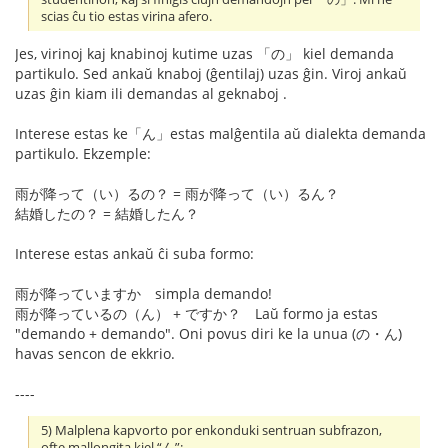
scias ĉu tio estas virina afero.
Jes, virinoj kaj knabinoj kutime uzas 「の」 kiel demanda
partikulo. Sed ankaŭ knaboj (ĝentilaj) uzas ĝin. Viroj ankaŭ
uzas ĝin kiam ili demandas al geknaboj .
Interese estas ke「ん」estas malĝentila aŭ dialekta demanda
partikulo. Ekzemple:
雨が降って（い）るの？ = 雨が降って（い）るん？
結婚したの？ = 結婚したん？
Interese estas ankaŭ ĉi suba formo:
雨が降っていますか simpla demando!
雨が降っているの（ん） + ですか？ Laŭ formo ja estas
"demando + demando". Oni povus diri ke la unua (の・ん)
havas sencon de ekkrio.
----
5) Malplena kapvorto por enkonduki sentruan subfrazon,
ofte mallongita kiel “ん”: