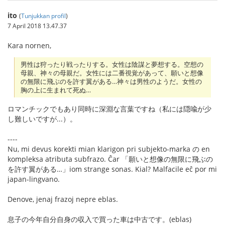
ito
(
Tunjukkan profil
)
7 April 2018 13.47.37
Kara nornen,
男性は狩ったり戦ったりする。女性は陰謀と夢想する。空想の
母親、神々の母親だ。女性には二番視覚があって、願いと想像
の無限に飛ぶのを許す翼がある…神々は男性のようだ。女性の
胸の上に生まれて死ぬ…
ロマンチックでもあり同時に深淵な言葉ですね（私には隠喩が少
し難しいですが...）。
----
Nu, mi devus korekti mian klarigon pri subjekto-marka の en
kompleksa atributa subfrazo. Ĉar 「願いと想像の無限に飛ぶの
を許す翼がある…」iom strange sonas. Kial? Malfacile eĉ por mi
japan-lingvano.
Denove, jenaj frazoj nepre eblas.
息子の今年自分自身の収入で買った車は中古です。(eblas)