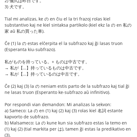
2) 儀式は昨日です。
3) 犬です。
Tial mi analizas, ke の en ĉiu el la tri frazoj rolas kiel
substantivo kaj ne kiel sintaksa partikolo (kiel ekz la の en 私の
家 aŭ 私の買った車).
Ĉe (1) la の estas elĉerpita el la subfrazo kaj ĝi lasas truon
(Esperanta kiu-subfrazo).
私がものを持っている。+ ものは中古です。
→ 私が【…】持っているものは中古です。
→ 私が【…】持っているのは中古です。
Ĉe (2) kaj (3) la の neniam estis parto de la subfrazo kaj tial ĝi
ne lasas truon (Esperanto ke-subfrazo aŭ infinitivo).
Por respondi vian demandon: Mi analizas la sekvon:
a) Sameco: La の en (1) kaj (2) kaj (3) rolas kiel 名詞 estante
kapvorto de subfrazo.
b) Malsameco: La の kune kun sia subfrazo estas la temo en
(1) kaj (2) (tial markita per は), tamen ĝi estas la predikativo en
(3).