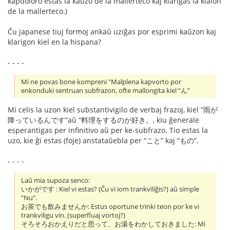
kapdoloro estas la kaŭzo de la mallerteco kaj klarigas la kialon
de la mallerteco.)
Ĉu japanese tiuj formoj ankaŭ uziĝas por esprimi kaŭzon kaj
klarigon kiel en la hispana?
- - - -
Mi ne povas bone kompreni "Malplena kapvorto por
enkonduki sentruan subfrazon, ofte mallongita kiel “ん”
Mi celis la uzon kiel substantivigilo de verbaj frazoj, kiel “雨が
降っているんです”aŭ “料理をするのが好き。, kiu ĝenerale
esperantigas per infinitivo aŭ per ke-subfrazo. Tio estas la
uzo, kie ĝi estas (foje) anstataŭebla per “こと” kaj “もの”.
- - - -
Laŭ mia supoza senco:
いかがです : Kiel vi estas? (Ĉu vi iom trankviliĝis?) aŭ simple
"Nu".
お茶でも飲みませんか: Estus oportune trinki teon por ke vi
trankviligu vin. (superfluaj vortoj?)
そろそろおかえりだと思って、お湯をわかしておきました: Mi