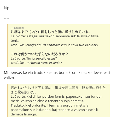
ktp.
----
nornen:
片桐はまで
（->だ）
鞄をじっと脇に握りしめている。
Laŭvorte: Katagiri nur sakon senmove sub la akselo fikse
tenis.
Traduko: Katagiri daŭris senmova kun la sako sub la akselo.
これは何かのいたずらなのだろうか？
Laŭvorte: Tio iu ŝercaĵo estas?
Traduko: Ĉu eble tio estas ia serĉo?
Mi pensas ke via traduko estas bona krom ke sako devas esti
valizo.
言われたとおりドアを閉め、紙袋を床に置き、鞄を脇に抱えた
まま靴を脱いだ。
Laŭvorte: Kiel dirite, pordon fermis, papersakon sur fundon
metis, valizon en akselo tenante ŝuojn demetis.
Traduko: Kiel ordonite, li fermis la pordon, metis la
papersakon sur la fundon, kaj tenante la valizon aksele li
demetis la ŝuojn.