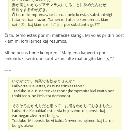
妻が美しいからグアテマラ人になることに決めた
ん
だぜ。
料理をする
の
が好き。
Ĉi tie, mi komprenas, ke la baza funkcio estas substantivigi
tutan verban frazon. Tamen mi tute ne komprenas, kiam
uzi「の」kaj kiam uzi 「こと」por substantivigo???
Ĉi tiu temo estas por mi malfacile klarigi. Mi volas pridiri post
kiam mi iom lernos kaj resumos.
Mi ne povas bone kompreni "Malplena kapvorto por
enkonduki sentruan subfrazon, ofte mallongita kiel “ん”:"
-----
いかがです、お茶でも飲みませんか？
Laŭvorte: Kiel estas, ĉu ni ne trinkas teon?
Traduko: Kial ni ne trinkas teon? (komprenite kiel invito por
trinki teon, ne kiel vera demando)
そろそろおかえりだと思って、お湯をわかしておきました」
Laŭvorte: Ke baldaŭ estas via hejmveno, mi pensis, kaj
varmegan akvon mi boligis.
Traduko: Mi pensis, ke vi baldaŭ revenos hejmen, kaj tial mi
boligis akvon.