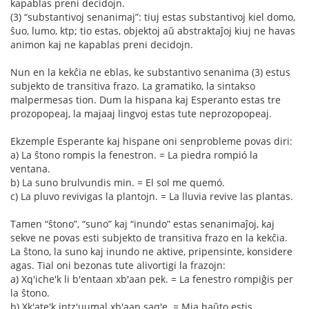
kapablas preni decidojn.
(3) “substantivoj senanimaj”: tiuj estas substantivoj kiel domo,
ŝuo, lumo, ktp; tio estas, objektoj aŭ abstraktaĵoj kiuj ne havas
animon kaj ne kapablas preni decidojn.
Nun en la kekĉia ne eblas, ke substantivo senanima (3) estus
subjekto de transitiva frazo. La gramatiko, la sintakso
malpermesas tion. Dum la hispana kaj Esperanto estas tre
prozopopeaj, la majaaj lingvoj estas tute neprozopopeaj.
Ekzemple Esperante kaj hispane oni senprobleme povas diri:
a) La ŝtono rompis la fenestron. = La piedra rompió la
ventana.
b) La suno brulvundis min. = El sol me quemó.
c) La pluvo revivigas la plantojn. = La lluvia revive las plantas.
Tamen “ŝtono”, “suno” kaj “inundo” estas senanimaĵoj, kaj
sekve ne povas esti subjekto de transitiva frazo en la kekĉia.
La ŝtono, la suno kaj inundo ne aktive, pripensinte, konsidere
agas. Tial oni bezonas tute alivortigi la frazojn:
a) Xq'iche'k li b'entaan xb'aan pek. = La fenestro rompiĝis per
la ŝtono.
b) Xk'ate'k intz'uumal xb'aan saq'e. = Mia haŭto estis