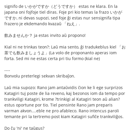
signifo de いかがですか（どうですか） estas ne klara. En la
japana oni fojfoje tiel diras. Foje pri kio temas la frazo いかが
ですか, ni devas supozi, sed foje ĝi estas nur sensignifa tipa
frazero je ekdemando kvazaŭ 「ねえ」.
飲みませんか？ ja estas invito aŭ propono!
Kial ni ne trinkas teon?: Laŭ mia sento, ĝi tradukeblus kiel 「お
茶でも飲みましょうよ」(La volo de proponanto aperas iom
forta. Sed mi ne estas certa pri tiu formo (kial ne)
----
Bonvolu preterlegi sekvan skribaĵon.
Laŭ mia supozo: Rano jam antaŭvidis ĉion ke li ege surprizos
Katagiri tuj poste de lia reveno, kaj bezonos iom da tempo por
trankviligi Katagiri, krome ?trinkigi al Katagiri teon aŭ alian?
estus oportune por tio. Tiel pensinte Rano jam preparis
varman akvon....eble ne pro afableco. Rano intencus paroli
temante pri la tertremo post kiam Katagiri sufiĉe trankviliĝos.
Do ĉu 'ni' ne taŭgus?