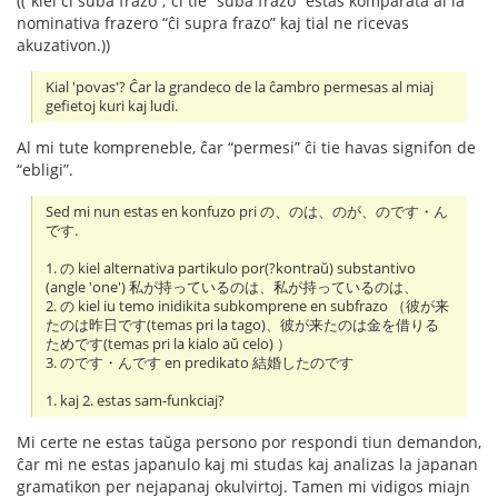
((“kiel ĉi suba frazo”; ĉi tie “suba frazo” estas komparata al la
nominativa frazero “ĉi supra frazo” kaj tial ne ricevas
akuzativon.))
Kial 'povas'? Ĉar la grandeco de la ĉambro permesas al miaj
gefietoj kuri kaj ludi.
Al mi tute kompreneble, ĉar “permesi” ĉi tie havas signifon de
“ebligi”.
Sed mi nun estas en konfuzo pri の、のは、のが、のです・ん
です.
1. の kiel alternativa partikulo por(?kontraŭ) substantivo
(angle 'one') 私が持っているのは、私が持っているのは、
2. の kiel iu temo inidikita subkomprene en subfrazo （彼が来
たのは昨日です(temas pri la tago)、彼が来たのは金を借りる
ためです(temas pri la kialo aŭ celo) ）
3. のです・んです en predikato 結婚したのです
1. kaj 2. estas sam-funkciaj?
Mi certe ne estas taŭga persono por respondi tiun demandon,
ĉar mi ne estas japanulo kaj mi studas kaj analizas la japanan
gramatikon per nejapanaj okulvirtoj. Tamen mi vidigos miajn