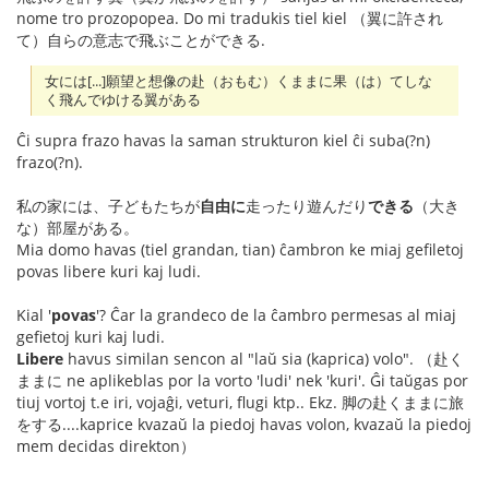
nome tro prozopopea. Do mi tradukis tiel kiel （翼に許され
て）自らの意志で飛ぶことができる.
女には[...]願望と想像の赴（おもむ）くままに果（は）てしな
く飛んでゆける翼がある
Ĉi supra frazo havas la saman strukturon kiel ĉi suba(?n)
frazo(?n).
私の家には、子どもたちが
自由に
走ったり遊んだり
できる
（大き
な）部屋がある。
Mia domo havas (tiel grandan, tian) ĉambron ke miaj gefiletoj
povas libere kuri kaj ludi.
Kial '
povas
'? Ĉar la grandeco de la ĉambro permesas al miaj
gefietoj kuri kaj ludi.
Libere
havus similan sencon al "laŭ sia (kaprica) volo". （赴く
ままに ne aplikeblas por la vorto 'ludi' nek 'kuri'. Ĝi taŭgas por
tiuj vortoj t.e iri, vojaĝi, veturi, flugi ktp.. Ekz. 脚の赴くままに旅
をする....kaprice kvazaŭ la piedoj havas volon, kvazaŭ la piedoj
mem decidas direkton）