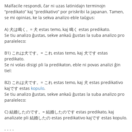
Malfacile respondi, ĉar ni uzas latinidajn terminojn
“predikato” kaj “predikativo” por priskribi la japanan. Tamen,
se mi opinias, ke la sekva analizo eble taŭgus:
A) 犬は鳴く。= 犬 estas temo, kaj 鳴く estas predikato.
Se tiu analizo ĝustas, sekve ankaŭ ĝustas la suba analizo pro
paraleleco:
B1) これは犬です。= これ estas temo, kaj 犬です estas
predikato.
Se ni volas disigi pli la predikaton, eble ni povas analizi ĝin
tiel:
B2) これは犬です。= これ estas temo, kaj 犬 estas predikativo
kajです estas
kopulo
.
Se tiu analizo ĝustas, sekve ankaŭ ĝustas la suba analizo pro
paraleleco:
C) 結婚したのです。= 結婚したのです estas predikato, kaj
analizate pli 結婚したの estas predikativo kajです estas kopulo.
- - - -