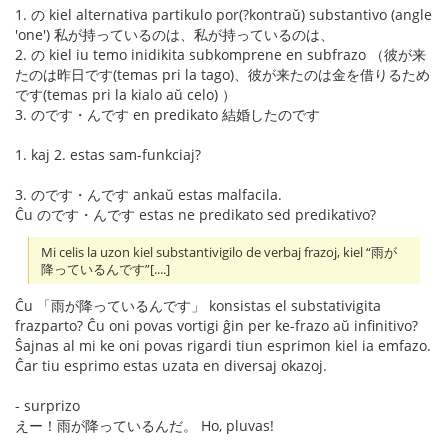
1. の kiel alternativa partikulo por(?kontraŭ) substantivo (angle
'one') 私が持っているのは、私が持っているのは、
2. の kiel iu temo inidikita subkomprene en subfrazo （彼が来
たのは昨日です(temas pri la tago)、彼が来たのは金を借りるため
です(temas pri la kialo aŭ celo) ）
3. のです・んです en predikato 結婚したのです
1. kaj 2. estas sam-funkciaj?
3. のです・んです ankaŭ estas malfacila.
Ĉu のです・んです estas ne predikato sed predikativo?
Mi celis la uzon kiel substantivigilo de verbaj frazoj, kiel “雨が
降っているんです”[....]
Ĉu 「雨が降っているんです」 konsistas el substativigita
frazparto? Ĉu oni povas vortigi ĝin per ke-frazo aŭ infinitivo?
Ŝajnas al mi ke oni povas rigardi tiun esprimon kiel ia emfazo.
Ĉar tiu esprimo estas uzata en diversaj okazoj.
- surprizo
えー！雨が降っているんだ。 Ho, pluvas!