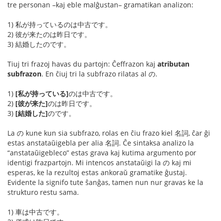
tre personan –kaj eble malĝustan– gramatikan analizon:
1) 私が持っているのは中古です。
2) 彼が来たのは昨日です。
3) 結婚したのです。
Tiuj tri frazoj havas du partojn: Ĉeffrazon kaj
atributan
subfrazon
. En ĉiuj tri la subfrazo rilatas al の.
1)
[私が持っている]
のは中古です。
2)
[彼が来た]
のは昨日です。
3)
[結婚した]
のです。
La の kune kun sia subfrazo, rolas en ĉiu frazo kiel 名詞, ĉar ĝi
estas anstataŭigebla per alia 名詞. Ĉe sintaksa analizo la
“anstataŭigebleco” estas grava kaj kutima argumento por
identigi frazpartojn. Mi intencos anstataŭigi la の kaj mi
esperas, ke la rezultoj estas ankoraŭ gramatike ĝustaj.
Evidente la signifo tute ŝanĝas, tamen nun nur gravas ke la
strukturo restu sama.
1) 車は中古です。