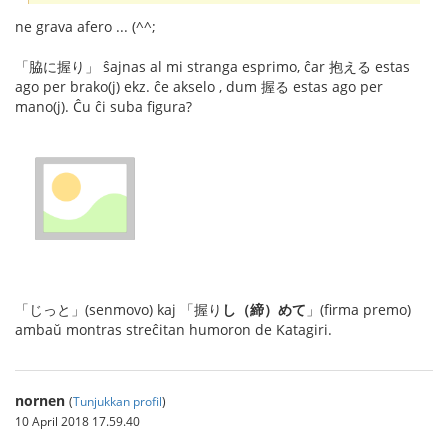
ne grava afero ... (^^;
「脇に握り」 ŝajnas al mi stranga esprimo, ĉar 抱える estas
ago per brako(j) ekz. ĉe akselo , dum 握る estas ago per
mano(j). Ĉu ĉi suba figura?
「じっと」(senmovo) kaj 「握り
し（締）めて
」(firma premo)
ambaŭ montras streĉitan humoron de Katagiri.
nornen
(
Tunjukkan profil
)
10 April 2018 17.59.40