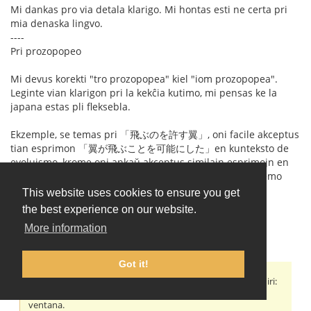
Mi dankas pro via detala klarigo. Mi hontas esti ne certa pri
mia denaska lingvo.
----
Pri prozopopeo
Mi devus korekti "tro prozopopea" kiel "iom prozopopea".
Leginte vian klarigon pri la kekĉia kutimo, mi pensas ke la
japana estas pli fleksebla.
Ekzemple, se temas pri 「飛ぶのを許す翼」, oni facile akceptus
tian esprimon 「翼が飛ぶことを可能にした」en kunteksto de
evoluismo, krome oni ankaŭ akceptus similajn esprimojn en
arto-plena literaturo（文学）nome romano, novelo, poemo
ktp..
This website uses cookies to ensure you get
the best experience on our website.
Oni povas esprimi ĉiujn viajn montritajn 3 frazojn en
More information
prozopopeo laŭ-gramatike.
Got it!
nornen:
Ekzemple Esperante kaj hispane oni senprobleme povas diri:
a) La ŝtono rompis la fenestron. = La piedra rompió la
ventana.