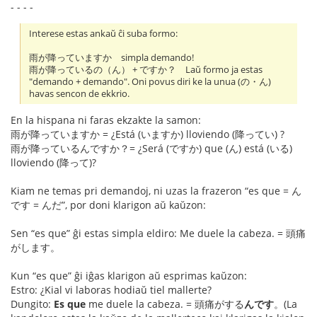
- - - -
Interese estas ankaŭ ĉi suba formo:
雨が降っていますか simpla demando!
雨が降っているの（ん） + ですか？ Laŭ formo ja estas
"demando + demando". Oni povus diri ke la unua (の・ん)
havas sencon de ekkrio.
En la hispana ni faras ekzakte la samon:
雨が降っていますか = ¿Está (いますか) lloviendo (降ってい) ?
雨が降っているんですか？= ¿Será (ですか) que (ん) está (いる)
lloviendo (降って)?
Kiam ne temas pri demandoj, ni uzas la frazeron “es que = ん
です = んだ”, por doni klarigon aŭ kaŭzon:
Sen “es que” ĝi estas simpla eldiro: Me duele la cabeza. = 頭痛
がします。
Kun “es que” ĝi iĝas klarigon aŭ esprimas kaŭzon:
Estro: ¿Kial vi laboras hodiaŭ tiel mallerte?
Dungito:
Es que
me duele la cabeza. = 頭痛がする
んです
。(La