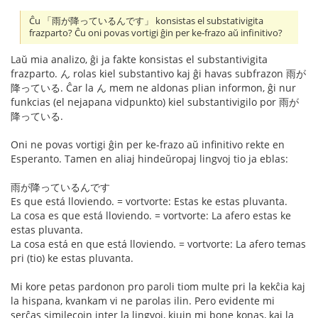
Ĉu 「雨が降っているんです」 konsistas el substativigita
frazparto? Ĉu oni povas vortigi ĝin per ke-frazo aŭ infinitivo?
Laŭ mia analizo, ĝi ja fakte konsistas el substantivigita
frazparto. ん rolas kiel substantivo kaj ĝi havas subfrazon 雨が
降っている. Ĉar la ん mem ne aldonas plian informon, ĝi nur
funkcias (el nejapana vidpunkto) kiel substantivigilo por 雨が
降っている.
Oni ne povas vortigi ĝin per ke-frazo aŭ infinitivo rekte en
Esperanto. Tamen en aliaj hindeŭropaj lingvoj tio ja eblas:
雨が降っているんです
Es que está lloviendo. = vortvorte: Estas ke estas pluvanta.
La cosa es que está lloviendo. = vortvorte: La afero estas ke
estas pluvanta.
La cosa está en que está lloviendo. = vortvorte: La afero temas
pri (tio) ke estas pluvanta.
Mi kore petas pardonon pro paroli tiom multe pri la kekĉia kaj
la hispana, kvankam vi ne parolas ilin. Pero evidente mi
serĉas similecojn inter la lingvoj, kiujn mi bone konas, kaj la