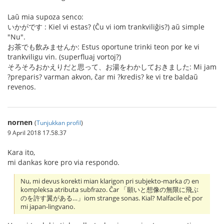
Laŭ mia supoza senco:
いかがです : Kiel vi estas? (Ĉu vi iom trankviliĝis?) aŭ simple
"Nu".
お茶でも飲みませんか: Estus oportune trinki teon por ke vi
trankviligu vin. (superfluaj vortoj?)
そろそろおかえりだと思って、お湯をわかしておきました: Mi jam
?preparis? varman akvon, ĉar mi ?kredis? ke vi tre baldaŭ
revenos.
nornen
(
Tunjukkan profil
)
9 April 2018 17.58.37
Kara ito,
mi dankas kore pro via respondo.
Nu, mi devus korekti mian klarigon pri subjekto-marka の en
kompleksa atributa subfrazo. Ĉar 「願いと想像の無限に飛ぶ
のを許す翼がある…」iom strange sonas. Kial? Malfacile eĉ por
mi japan-lingvano.