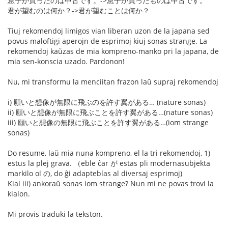
息子が買ったのは中古です。->息子が買ったものは中古です。
君が望むのは何か？->君が望むことは何か？
Tiuj rekomendoj limigos vian liberan uzon de la japana sed
povus maloftigi aperojn de esprimoj kiuj sonas strange. La
rekomendoj kaŭzas de mia kompreno-manko pri la japana, de
mia sen-konscia uzado. Pardonon!
Nu, mi transformu la menciitan frazon laŭ supraj rekomendoj
i) 願いと想像が無限に飛ぶのを許す翼がある… (nature sonas)
ii) 願いと想像が無限に飛ぶことを許す翼がある…(nature sonas)
iii) 願いと想像の無限に飛ぶことを許す翼がある…(iom strange
sonas)
Do resume, laŭ mia nuna kompreno, el la tri rekomendoj, 1)
estus la plej grava. （eble ĉar が estas pli modernasubjekta
markilo ol の, do ĝi adapteblas al diversaj esprimoj)
Kial iii) ankoraŭ sonas iom strange? Nun mi ne povas trovi la
kialon.
Mi provis traduki la tekston.