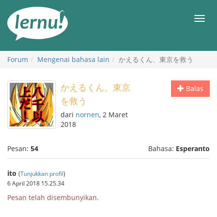
Ke
daftar
Men
isi
Forum
Mengenai bahasa lain
かえるくん、東京を救う
かえるくん、東京
Balas
を救う
dari
nornen
, 2 Maret
2018
Pesan:
54
Bahasa:
Esperanto
ito
(
Tunjukkan profil
)
6 April 2018 15.25.34
Pesan telah disembunyikan.