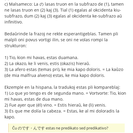
c) Malsameco: La の lasas truon en la subfrazo de (1), tamen
ne lasas truon en (2) kaj (3). Tial (1) egalas al okcidenta kiu-
subfrazo, dum (2) kaj (3) egalas al okcidenta ke-subfrazo aŭ
infinitivo.
Bedaŭrinde la frazoj ne rekte esperantigeblas. Tamen pli
malpli oni povus vortigi ilin, se oni ne volas rompi la
strukturon:
1) Tio, kion mi havas, estas duamana.
2) La okazo, ke li venis, estis (okazis) hieraŭ.
3) La afero estas (temas pri), ke mia kapo doloris. = La kaŭzo
(de mia malfrua alveno) estas, ke mia kapo doloris.
Ekzemple en la hispana, la tradukoj estas pli kompareblaj:
1) Lo que yo tengo es de segunda mano. = Vortvorte: Tio, kion
mi havas, estas de dua mano.
2) Fue ayer que (él) vino. = Estis hieraŭ, ke (li) venis.
3) Es que me dolía la cabeza. = Estas, ke al mi doloradis la
kapo.
Ĉu のです・んです estas ne predikato sed predikativo?