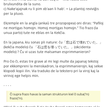
brulvundita de la suno.
c) Nake'ajajnak ru li pim xb'aan li hab'. = La plantoj reviviĝis
per la pluvo.
Ekzemple en la angla (ankaŭ tre prozopopea) oni diras: “Pafiloj
ne mortigas homojn. Homoj mortigas homojn.” Tio frazo (la
unua parto) tute ne eblas en la Kekĉia.
En la japana, kiu sonas pli nature: ĉu「窓は石で壊れていた。」
(kekĉia modelo) ĉu 「石は窓を壊っていた。」(okcidenta
modelo) ? Ĉu vi uzas tute malsaman esprimmanieron?
Pro ĉio ĉi, estas tre grave al mi legi multe da japanaj tekstoj
por ekkompreni la menskadron, la esprimmanierojn, kaj sekve
klopodi kopii ilin. Via traduko de la tekstero pri la viroj kaj la
virinoj ege helpis min.
- - - -
Ĉi supra frazo havas la saman strukturon kiel ĉi suba(?n)
frazo(?n).