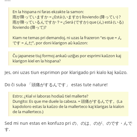
----
En la hispana ni faras ekzakte la samon:
雨が降っていますか = ¿Está (いますか) lloviendo (降ってい) ?
雨が降っているんですか？= ¿Será (ですか) que (ん) está (いる)
lloviendo (降って)?
Kiam ne temas pri demandoj, ni uzas la frazeron “es que = ん
です = んだ”, por doni klarigon aŭ kaŭzon:
Ĉu japanese tiuj formoj ankaŭ uziĝas por esprimi kaŭzon kaj
klarigon kiel en la hispana?
Jes, oni uzas tiun esprimon por klarigado pri kialo kaj kaŭzo.
Do ĉi suba 「頭痛がするんです」 estas tute nature!
Estro: ¿Kial vi laboras hodiaŭ tiel mallerte?
Dungito: Es que me duele la cabeza. = 頭痛がするんです。(La
kapdoloro estas la kaŭzo de la mallerteco kaj klarigas la kialon
de la mallerteco.)
Sed mi nun estas en konfuzo pri の、のは、のが、のです・んで
す.