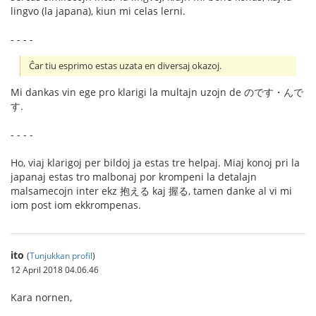
lingvo (la japana), kiun mi celas lerni.
- - - -
Ĉar tiu esprimo estas uzata en diversaj okazoj.
Mi dankas vin ege pro klarigi la multajn uzojn de のです・んで
す.
- - - -
Ho, viaj klarigoj per bildoj ja estas tre helpaj. Miaj konoj pri la
japanaj estas tro malbonaj por krompeni la detalajn
malsamecojn inter ekz 抱える kaj 握る, tamen danke al vi mi
iom post iom ekkrompenas.
ito
(
Tunjukkan profil
)
12 April 2018 04.06.46
Kara nornen,