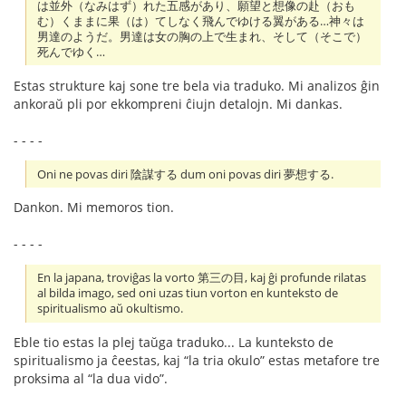
は並外（なみはず）れた五感があり、願望と想像の赴（おも
む）くままに果（は）てしなく飛んでゆける翼がある…神々は
男達のようだ。男達は女の胸の上で生まれ、そして（そこで）
死んでゆく…
Estas strukture kaj sone tre bela via traduko. Mi analizos ĝin
ankoraŭ pli por ekkompreni ĉiujn detalojn. Mi dankas.
- - - -
Oni ne povas diri 陰謀する dum oni povas diri 夢想する.
Dankon. Mi memoros tion.
- - - -
En la japana, troviĝas la vorto 第三の目, kaj ĝi profunde rilatas
al bilda imago, sed oni uzas tiun vorton en kunteksto de
spiritualismo aŭ okultismo.
Eble tio estas la plej taŭga traduko... La kunteksto de
spiritualismo ja ĉeestas, kaj “la tria okulo” estas metafore tre
proksima al “la dua vido”.