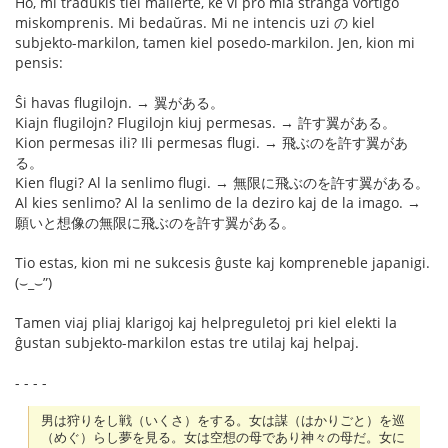
Ho, mi tradukis tiel mallerte, ke vi pro mia stranga vortigo
miskomprenis. Mi bedaŭras. Mi ne intencis uzi の kiel
subjekto-markilon, tamen kiel posedo-markilon. Jen, kion mi
pensis:
Ŝi havas flugilojn. → 翼がある。
Kiajn flugilojn? Flugilojn kiuj permesas. → 許す翼がある。
Kion permesas ili? Ili permesas flugi. → 飛ぶのを許す翼があ
る。
Kien flugi? Al la senlimo flugi. → 無限に飛ぶのを許す翼がある。
Al kies senlimo? Al la senlimo de la deziro kaj de la imago. →
願いと想像の無限に飛ぶのを許す翼がある。
Tio estas, kion mi ne sukcesis ĝuste kaj kompreneble japanigi.
(⌣_⌣”)
Tamen viaj pliaj klarigoj kaj helpreguletoj pri kiel elekti la
ĝustan subjekto-markilon estas tre utilaj kaj helpaj.
- - - -
男は狩りをし戦（いくさ）をする。女は謀（はかりごと）を巡
（めぐ）らし夢を見る。女は空想の母であり神々の母だ。女に