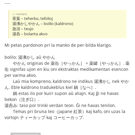
----
nornen:
茶葉 – teherbo, tefolioj
湯沸かしやかん – bolilo (kaldrono)
急須 – teujo
湯呑 – bolanta akvo
Mi petas pardonon pri la manko de per-bilda klarigo.
bolilo: 湯沸かし aŭ やかん
やかん originas de 薬缶［やっかん］ = 薬罐［やっかん］. 薬
缶 signifas ujon en kiu oni ekstraktas medikamentan esencon
per varma akvo.
Laŭ mia kompreno, kaldrono ne indikus 湯沸かし nek やか
ん. Eble kaldrono tradukeblus kiel 鍋［なべ］.
鍋 estas ilo por kuiri supon aŭ aliajn. Kaj ĝi ne havas
bekon（注ぎ口）.
湯呑み: taso por trinki verdan teon. Ĝi ne havas tenilon.
Temas pri bruna teo（japane 紅茶）kaj kafo, oni uzas la
vortojn ティーカップ kaj コーヒーカップ.