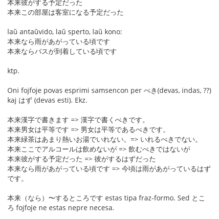
本来彼がする予定だった
本来この部屋は客室になる予定だった
laŭ antaŭvido, laŭ sperto, laŭ kono:
本来なら雨があがっている頃です
本来ならバスが到着している頃です
ktp.
Oni fojfoje povas esprimi samsencon per べき(devas, indas, ??)
kaj はず (devas esti). Ekz.
本来漢字で書きます => 漢字で書くべきです。
本来男女は平等です => 男女は平等であるべきです。
本来緑茶はあまり熱いお湯でいれない。=> いれるべきでない。
本来ここでアルコールは飲めないが => 飲むべきではないが
本来彼がする予定だった => 彼がするはずだった
本来なら雨があがっている頃です => 今頃は雨があがっているはず
です。
本来（なら）〜するところです estas tipa fraz-formo. Sed とこ
ろ fojfoje ne estas nepre necesa.