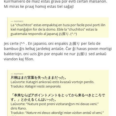
kuirmaniero de maiz estas grava por eviti certan malsanon.
Mi miras ke praaj homoj estas tiel saĝaj!
nornen:
La “chuchitos” estas empakitaj en tuza por facile povi porti ilin
kiel manĝaĵon for de la domo. Eble la “chuchitos” estas la
guatemala respondo al japanaj お握り. (^.^)
Jes certe (^^ . En japanio, oni enpakis お握り per ŝelo de
bambuo ĝis kelkaj jardekoj antaŭe. Ĉar ĝi havas povon mortigi
bakteriojn, oni uzis ĝin por enpaki ne nur お握り sed ankaŭ
viandon kaj fiŝon.
nornen:
片桐はまだ言葉を失ったままだった。
Laŭvorte: Katagiri ankoraŭ estis kvazaŭ vortojn perdis.
Traduko:
Katagiri restis senparola.
「本来ならばアポイントメントをとってから来るべきところで
す。」とかえるくんはいった。
Laŭvorte: “Nature post preni vizitaranĝon mi devas veni.”
diris Rano.
Traduko:
“Nature mi devus akordigi mian viziton antaŭ ol veni,”