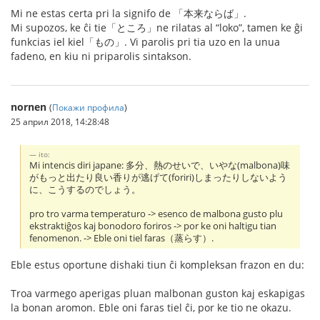
Mi ne estas certa pri la signifo de 「本来ならば」.
Mi supozos, ke ĉi tie「ところ」ne rilatas al “loko”, tamen ke ĝi
funkcias iel kiel「もの」. Vi parolis pri tia uzo en la unua
fadeno, en kiu ni priparolis sintakson.
nornen
(
Покажи профила
)
25 април 2018, 14:28:48
ito:
Mi intencis diri japane: 多分、熱のせいで、いやな(malbona)味
がもっと出たり良い香りが逃げて(foriri)しまったりしないよう
に、こうするのでしょう。
pro tro varma temperaturo -> esenco de malbona gusto plu
ekstraktiĝos kaj bonodoro foriros -> por ke oni haltigu tian
fenomenon. -> Eble oni tiel faras（蒸らす）.
Eble estus oportune dishaki tiun ĉi kompleksan frazon en du:
Troa varmego aperigas pluan malbonan guston kaj eskapigas
la bonan aromon. Eble oni faras tiel ĉi, por ke tio ne okazu.