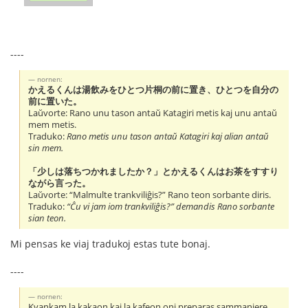
----
nornen:
かえるくんは湯飲みをひとつ片桐の前に置き、ひとつを自分の
前に置いた。
Laŭvorte: Rano unu tason antaŭ Katagiri metis kaj unu antaŭ
mem metis.
Traduko:
Rano metis unu tason antaŭ Katagiri kaj alian antaŭ
sin mem.
「少しは落ちつかれましたか？」とかえるくんはお茶をすすり
ながら言った。
Laŭvorte: “Malmulte trankviliĝis?” Rano teon sorbante diris.
Traduko:
“Ĉu vi jam iom trankviliĝis?” demandis Rano sorbante
sian teon.
Mi pensas ke viaj tradukoj estas tute bonaj.
----
nornen:
Kvankam la kakaon kaj la kafeon oni preparas sammaniere,