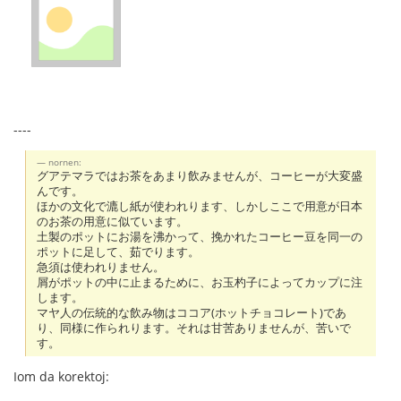
----
nornen:
グアテマラではお茶をあまり飲みませんが、コーヒーが大変盛
んです。
ほかの文化で漉し紙が使われります、しかしここで用意が日本
のお茶の用意に似ています。
土製のポットにお湯を沸かって、挽かれたコーヒー豆を同一の
ポットに足して、茹でります。
急須は使われりません。
屑がポットの中に止まるために、お玉杓子によってカップに注
します。
マヤ人の伝統的な飲み物はココア(ホットチョコレート)であ
り、同様に作られります。それは甘苦ありませんが、苦いで
す。
Iom da korektoj: