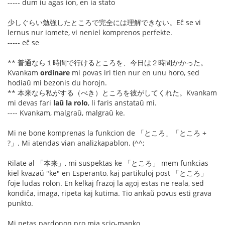
----- dum iu agas ion, en ia stato
少しぐらい勉強したところで完全には理解できない。Eĉ se vi
lernus nur iomete, vi neniel komprenos perfekte.
----- eĉ se
** 普通なら１時間で行けるところを、今日は２時間かかった。
Kvankam
ordinare
mi povas iri tien nur en unu horo, sed
hodiaŭ mi bezonis du horojn.
** 本来なら私がする（べき）ところを彼がしてくれた。Kvankam
mi devas fari
laŭ la rolo
, li faris anstataŭ mi.
---- Kvankam, malgraŭ, malgraŭ ke.
Mi ne bone komprenas la funkcion de 「ところ」「ところ +
?」. Mi atendas vian analizkapablon. (^^;
Rilate al 「本来」, mi suspektas ke 「ところ」 mem funkcias
kiel kvazaŭ "ke" en Esperanto, kaj partikuloj post 「ところ」
foje ludas rolon. En kelkaj frazoj la agoj estas ne reala, sed
kondiĉa, imaga, ripeta kaj kutima. Tio ankaŭ povus esti grava
punkto.
Mi petas pardonon pro mia scio-manko.