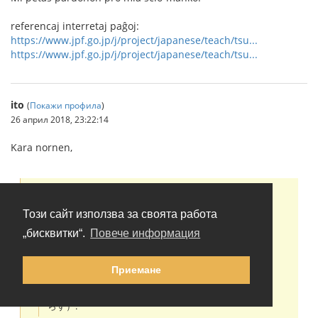
referencaj interretaj paĝoj:
https://www.jpf.go.jp/j/project/japanese/teach/tsu...
https://www.jpf.go.jp/j/project/japanese/teach/tsu...
ito
(
Покажи профила
)
26 април 2018, 23:22:14
Kara nornen,
nornen:
ito:
Този сайт използва за своята работа
Mi intencis diri japane: 多分、熱のせいで、いやな
„бисквитки“.
Повече информация
(malbona)味がもっと出たり良い香りが逃げて(foriri)
しまったりしないように、こうするのでしょう。
pro tro varma temperaturo -> esenco de malbona
Приемане
gusto plu ekstraktiĝos kaj bonodoro foriros -> por ke
oni haltigu tian fenomenon. -> Eble oni tiel faras（蒸
らす）.