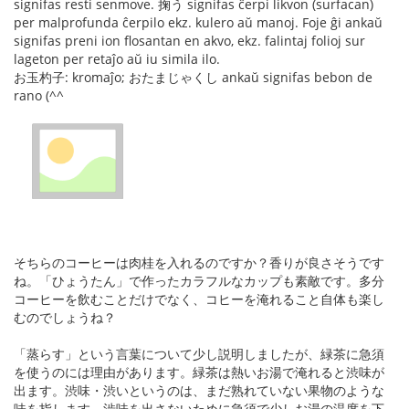
signifas resti senmove. 掬う signifas ĉerpi likvon (surfacan)
per malprofunda ĉerpilo ekz. kulero aŭ manoj. Foje ĝi ankaŭ
signifas preni ion flosantan en akvo, ekz. falintaj folioj sur
lageton per retaĵo aŭ iu simila ilo.
お玉杓子: kromaĵo; おたまじゃくし ankaŭ signifas bebon de
rano (^^
そちらのコーヒーは肉桂を入れるのですか？香りが良さそうです
ね。「ひょうたん」で作ったカラフルなカップも素敵です。多分
コーヒーを飲むことだけでなく、コヒーを淹れること自体も楽し
むのでしょうね？
「蒸らす」という言葉について少し説明しましたが、緑茶に急須
を使うのには理由があります。緑茶は熱いお湯で淹れると渋味が
出ます。渋味・渋いというのは、まだ熟れていない果物のような
味を指します。渋味を出さないために急須で少しお湯の温度を下