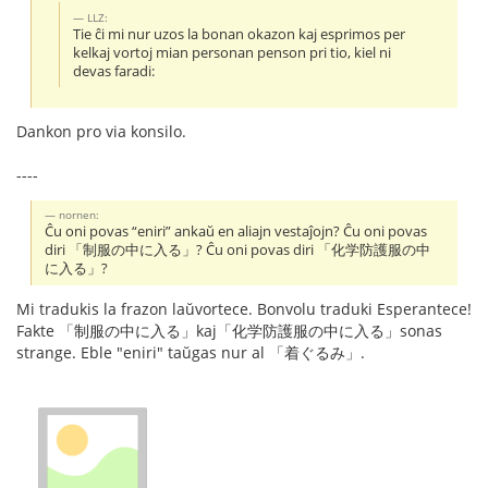
LLZ:
Tie ĉi mi nur uzos la bonan okazon kaj esprimos per
kelkaj vortoj mian personan penson pri tio, kiel ni
devas faradi:
Dankon pro via konsilo.
----
nornen:
Ĉu oni povas “eniri” ankaŭ en aliajn vestaĵojn? Ĉu oni povas
diri 「制服の中に入る」? Ĉu oni povas diri 「化学防護服の中
に入る」?
Mi tradukis la frazon laŭvortece. Bonvolu traduki Esperantece!
Fakte 「制服の中に入る」kaj「化学防護服の中に入る」sonas
strange. Eble "eniri" taŭgas nur al 「着ぐるみ」.