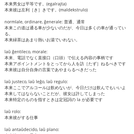
本来男女は平等です。(egalrajta)
本来彼は左利［き］きです。(maldekstrulo)
normlale, ordinare, ĝenerale: 普通、通常
本来この道は通る車が少ないのだが、今日は多くの車が通ってい
る。
本来緑茶はあまり熱いお湯でいれない。
laŭ ĝentileco, morale:
本来、電話でなく直接口（口頭）で伝える内容の事柄です
本来アポイントメントをとってから人を訪［たず］ねるべきです
本来彼は自分自身の言葉であやまらるべきだった
laŭ justeco, laŭ leĝo, laŭ regulo:
本来ここでアルコールは飲めないが、今日だけは飲んでもいいよ
本来してはならないことだが、彼女は許してしまった
本来特定のものを指すときは定冠詞の la が必要です
laŭ rolo:
本来彼がする仕事
laŭ antaŭdecido, laŭ plano: