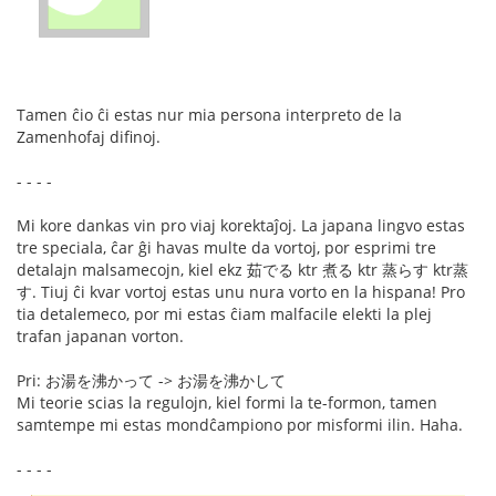
Tamen ĉio ĉi estas nur mia persona interpreto de la
Zamenhofaj difinoj.
- - - -
Mi kore dankas vin pro viaj korektaĵoj. La japana lingvo estas
tre speciala, ĉar ĝi havas multe da vortoj, por esprimi tre
detalajn malsamecojn, kiel ekz 茹でる ktr 煮る ktr 蒸らす ktr蒸
す. Tiuj ĉi kvar vortoj estas unu nura vorto en la hispana! Pro
tia detalemeco, por mi estas ĉiam malfacile elekti la plej
trafan japanan vorton.
Pri: お湯を沸かって -> お湯を沸かして
Mi teorie scias la regulojn, kiel formi la te-formon, tamen
samtempe mi estas mondĉampiono por misformi ilin. Haha.
- - - -