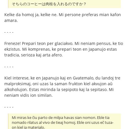
そちらのコーヒーは肉桂を入れるのですか？
Kelke da homoj ja, kelke ne. Mi persone preferas mian kafon
amara.
- - - -
Freneze! Prepari teon per glaciakvo. Mi neniam pensus, ke tio
ekzistus. Mi komprenas, ke prepari teon en Japanujo estas
tradicia, serioza kaj arta afero.
- - - -
Kiel interese, ke en Japanujo kaj en Gvatemalo, du landoj tre
malproksimaj, oni uzas la saman frukton kiel akvujon aŭ
alkoholujon. Estas mirinda la sepipoto kaj la sepitaso. Mi
neniam vidis ion similan.
- - - -
Mi miras ke ĉiu parto de milpa havas sian nomon. Eble tia
nomado rilatus al vivo de tieaj homoj. Eble oni uzus eĉ tuza-
on kiel ia materialo.