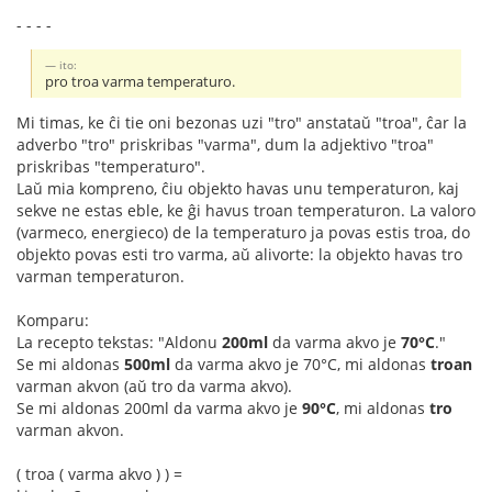
- - - -
ito:
pro troa varma temperaturo.
Mi timas, ke ĉi tie oni bezonas uzi "tro" anstataŭ "troa", ĉar la
adverbo "tro" priskribas "varma", dum la adjektivo "troa"
priskribas "temperaturo".
Laŭ mia kompreno, ĉiu objekto havas unu temperaturon, kaj
sekve ne estas eble, ke ĝi havus troan temperaturon. La valoro
(varmeco, energieco) de la temperaturo ja povas estis troa, do
objekto povas esti tro varma, aŭ alivorte: la objekto havas tro
varman temperaturon.
Komparu:
La recepto tekstas: "Aldonu
200ml
da varma akvo je
70°C
."
Se mi aldonas
500ml
da varma akvo je 70°C, mi aldonas
troan
varman akvon (aŭ tro da varma akvo).
Se mi aldonas 200ml da varma akvo je
90°C
, mi aldonas
tro
varman akvon.
( troa ( varma akvo ) ) =