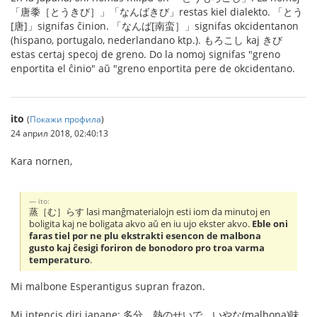
「唐黍［とうきび］」「なんばきび」restas kiel dialekto. 「とう
[唐]」signifas ĉinion. 「なんば[南蛮］」signifas okcidentanon
(hispano, portugalo, nederlandano ktp.). もろこし kaj きび
estas certaj specoj de greno. Do la nomoj signifas "greno
enportita el ĉinio" aŭ "greno enportita pere de okcidentano.
ito
(
Покажи профила
)
24 април 2018, 02:40:13
Kara nornen,
ito:
蒸［む］らす lasi manĝmaterialojn esti iom da minutoj en
boligita kaj ne boligata akvo aŭ en iu ujo ekster akvo.
Eble oni
faras tiel por ne plu ekstrakti esencon de malbona
gusto kaj ĉesigi foriron de bonodoro pro troa varma
temperaturo
.
Mi malbone Esperantigus supran frazon.
Mi intencis diri japane: 多分、熱のせいで、いやな(malbona)味