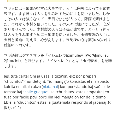
マヤ人には玉蜀黍が非常に大事です。人々は宗教によって玉蜀黍
製です。まず神々は人々を生み出すために土を使いました。しか
しその人々は強くなくて、天日でひびが入って、降雨で溶けまし
た。それから木材を使いました。その人々は強いでしたが、心が
ありませんでした。木材製の人々は子孫が猿です。とうとう神々
は人々を生み出すために玉蜀黍を使いました。玉蜀黍製の人々は
天日と降雨に耐えり、心があります。玉蜀黍の心は葉(tuza)の中に
穂軸(elote)です。
マヤ語族はグアテマラを「イシムレウ(iximulew, IPA: ʔiʃimu'leu̯,
ʔiʃimu'lef)」と呼びます。「イシムレウ」とは「玉蜀黍国」を意味
します。
Jes, tute certe! Oni ja uzas la tuza'on, ekz por prepari
“chuchitos” (hundetojn). Tiu manĝaĵo konsistas el maizpasto
kuirita en alkala akvo (
nixtamal
) kun porkviando kaj saŭco de
tomato kaj “
chile guaque
”. La “chuchitos” estas empakitaj en
tuza por facile povi porti ilin kiel manĝaĵon for de la domo.
Eble la “chuchitos” estas la guatemala respondo al japanaj お
握り. (^.^)