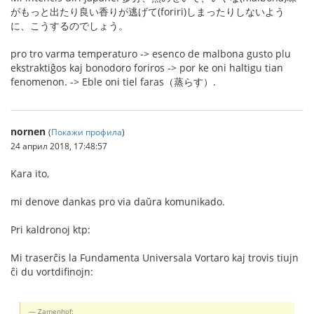
がもっと出たり良い香りが逃げて(foriri)しまったりしないよう
に、こうするのでしょう。
pro tro varma temperaturo -> esenco de malbona gusto plu
ekstraktiĝos kaj bonodoro foriros -> por ke oni haltigu tian
fenomenon. -> Eble oni tiel faras（蒸らす）.
nornen
(
Покажи профила
)
24 април 2018, 17:48:57
Kara ito,
mi denove dankas pro via daŭra komunikado.
Pri kaldronoj ktp:
Mi traserĉis la Fundamenta Universala Vortaro kaj trovis tiujn
ĉi du vortdifinojn:
Zamenhof: