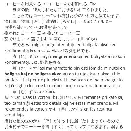
コーヒーを用意する -> コーヒーをい[淹]れる. Ekz.
昼食の後、彼女は私たちにお茶をいれてくれました。
こちらではコーヒーのいれ方はお茶のいれ方と似ています。
漉し紙 = 濾紙［ろし］濾過紙［ろかし］、 紙のフィルター
お湯を沸かって -> お湯を沸かして
挽かれたコーヒー豆 -> 挽いたコーヒー豆
茹でります -> 茹でます -> 蒸らします（pli taŭga）
茹でる varmigi manĝmaterialojn en boligata akvo sen
kondimentoj krom salo. Ekz. パスタを茹でる.
煮［に］る varmigi manĝmaterialojn en boligata akvo kun
kondimentoj. Ekz. 野菜を煮る.
蒸［む］らす lasi manĝmaterialojn esti iom da minutoj en
boligita kaj ne boligata akvo
aŭ en iu ujo ekster akvo. Eble
oni faras tiel por ne plu ekstrakti esencon de malbona gusto
kaj ĉesigi foriron de bonodoro pro troa varma temperaturo.
蒸［む］す vaporkuiri.
屑 -> Oni uzas la vorton 出し殻[だしがら] temante pri kafo kaj
teo, taman ĝi estas tro detala kaj ne estas memorenda. Mi
rekomendas la vorton かす［滓］. かす signifas restinta
senutilaĵo.
淹れた後の豆のかす［滓］がポットに溜［た］まっているので、
お玉杓子でコーヒーを掬［すく］ってカップに注ぎます。溜まる