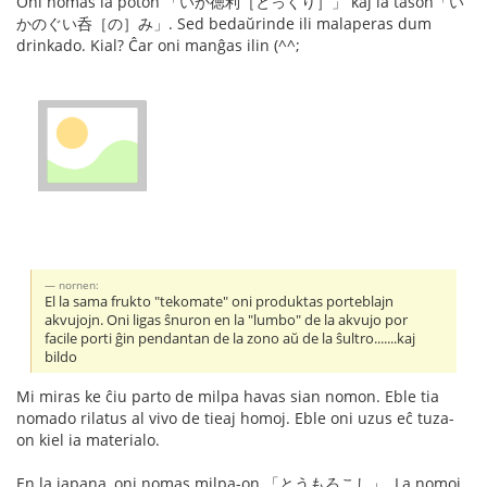
Oni nomas la poton 「いか徳利［とっくり］」 kaj la tason「い
かのぐい呑［の］み」. Sed bedaŭrinde ili malaperas dum
drinkado. Kial? Ĉar oni manĝas ilin (^^;
nornen:
El la sama frukto "tekomate" oni produktas porteblajn
akvujojn. Oni ligas ŝnuron en la "lumbo" de la akvujo por
facile porti ĝin pendantan de la zono aŭ de la ŝultro.......kaj
bildo
Mi miras ke ĉiu parto de milpa havas sian nomon. Eble tia
nomado rilatus al vivo de tieaj homoj. Eble oni uzus eĉ tuza-
on kiel ia materialo.
En la japana, oni nomas milpa-on 「とうもろこし」. La nomoj