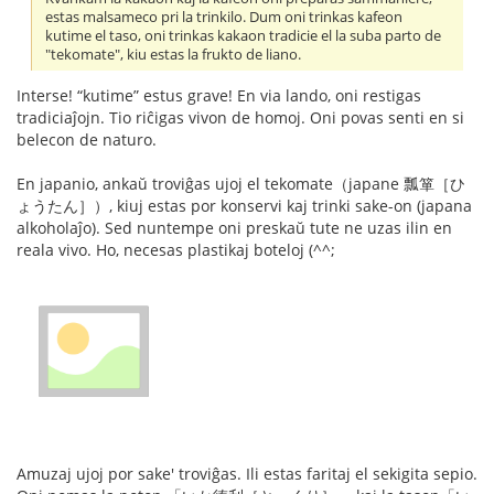
estas malsameco pri la trinkilo. Dum oni trinkas kafeon
kutime el taso, oni trinkas kakaon tradicie el la suba parto de
"tekomate", kiu estas la frukto de liano.
Interse! “kutime” estus grave! En via lando, oni restigas
tradiciaĵojn. Tio riĉigas vivon de homoj. Oni povas senti en si
belecon de naturo.
En japanio, ankaŭ troviĝas ujoj el tekomate（japane 瓢箪［ひ
ょうたん］）, kiuj estas por konservi kaj trinki sake-on (japana
alkoholaĵo). Sed nuntempe oni preskaŭ tute ne uzas ilin en
reala vivo. Ho, necesas plastikaj boteloj (^^;
Amuzaj ujoj por sake' troviĝas. Ili estas faritaj el sekigita sepio.