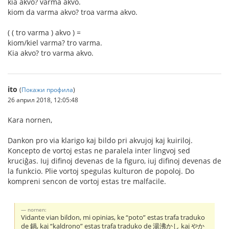
kia akvo? varma akvo.
kiom da varma akvo? troa varma akvo.
( ( tro varma ) akvo ) =
kiom/kiel varma? tro varma.
Kia akvo? tro varma akvo.
ito
(
Покажи профила
)
26 април 2018, 12:05:48
Kara nornen,
Dankon pro via klarigo kaj bildo pri akvujoj kaj kuiriloj.
Koncepto de vortoj estas ne paralela inter lingvoj sed
kruciĝas. Iuj difinoj devenas de la figuro, iuj difinoj devenas de
la funkcio. Plie vortoj spegulas kulturon de popoloj. Do
kompreni sencon de vortoj estas tre malfacile.
nornen:
Vidante vian bildon, mi opinias, ke “poto” estas trafa traduko
de 鍋, kaj “kaldrono” estas trafa traduko de 湯沸かし kaj やか