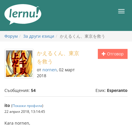
Към
съдържанието
Мен
Форум
За други езици
かえるくん、東京を救う
かえるくん、東京
Отговор
を救う
от
nornen
, 02 март
2018
Съобщения:
54
Език:
Esperanto
ito
(
Покажи профила
)
22 април 2018, 13:14:45
Kara nornen,