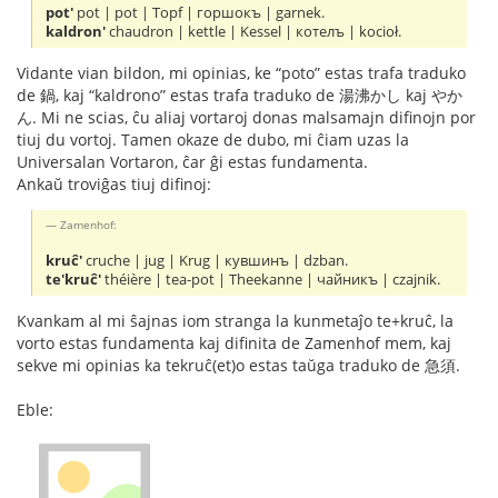
pot'
pot | pot | Topf | горшокъ | garnek.
kaldron'
chaudron | kettle | Kessel | котелъ | kocioł.
Vidante vian bildon, mi opinias, ke “poto” estas trafa traduko
de 鍋, kaj “kaldrono” estas trafa traduko de 湯沸かし kaj やか
ん. Mi ne scias, ĉu aliaj vortaroj donas malsamajn difinojn por
tiuj du vortoj. Tamen okaze de dubo, mi ĉiam uzas la
Universalan Vortaron, ĉar ĝi estas fundamenta.
Ankaŭ troviĝas tiuj difinoj:
Zamenhof:
kruĉ'
cruche | jug | Krug | кувшинъ | dzban.
te'kruĉ'
théière | tea-pot | Theekanne | чайникъ | czajnik.
Kvankam al mi ŝajnas iom stranga la kunmetaĵo te+kruĉ, la
vorto estas fundamenta kaj difinita de Zamenhof mem, kaj
sekve mi opinias ka tekruĉ(et)o estas taŭga traduko de 急須.
Eble: