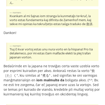
ん.
nornen:
Kvankam al mi ŝajnas iom stranga la kunmetaĵo te+kruĉ, la
vorto estas fundamenta kaj difinita de Zamenhof mem, kaj
sekve mi opinias ka tekruĉ(et)o estas taŭga traduko de 急須.
Dankon!
nornen:
Tiuj ĉi kvar vortoj estas unu nura vorto en la hispana! Pro tia
detalemeco, por mi estas ĉiam malfacile elekti la plej trafan
japanan vorton.
Bedaŭrinde en la japana ne troviĝas certa vaste uzebla vorto
por esprimi kuiradon per akvo. Ankoraŭ restas la vorto "炊
［た］く", kiu similas al "煮る" , sed signifas ke oni varmigas
manĝmaterialojn en
iom malmulte da
boligata akvo. (^^; Bv.
ne esti tre zorgema, ĉar eĉ japanoj erare uzas la vortojn. Sed
se temas pri kuirado de viando, kredeble pli multaj vortoj por
kuirmanieroj kaj kuiriloj troviĝus en okcidentaj lingvoj.