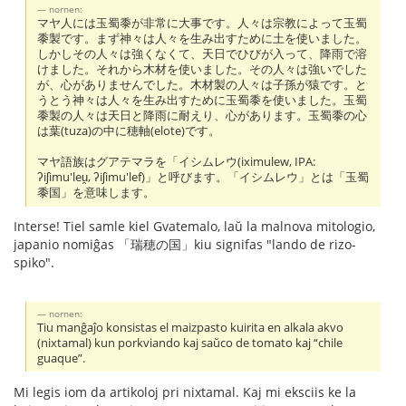
nornen:
マヤ人には玉蜀黍が非常に大事です。人々は宗教によって玉蜀
黍製です。まず神々は人々を生み出すために土を使いました。
しかしその人々は強くなくて、天日でひびが入って、降雨で溶
けました。それから木材を使いました。その人々は強いでした
が、心がありませんでした。木材製の人々は子孫が猿です。と
うとう神々は人々を生み出すために玉蜀黍を使いました。玉蜀
黍製の人々は天日と降雨に耐えり、心があります。玉蜀黍の心
は葉(tuza)の中に穂軸(elote)です。
マヤ語族はグアテマラを「イシムレウ(iximulew, IPA:
ʔiʃimu'leu̯, ʔiʃimu'lef)」と呼びます。「イシムレウ」とは「玉蜀
黍国」を意味します。
Interse! Tiel samle kiel Gvatemalo, laŭ la malnova mitologio,
japanio nomiĝas 「瑞穂の国」kiu signifas "lando de rizo-
spiko".
nornen:
Tiu manĝaĵo konsistas el maizpasto kuirita en alkala akvo
(nixtamal) kun porkviando kaj saŭco de tomato kaj “chile
guaque”.
Mi legis iom da artikoloj pri nixtamal. Kaj mi eksciis ke la