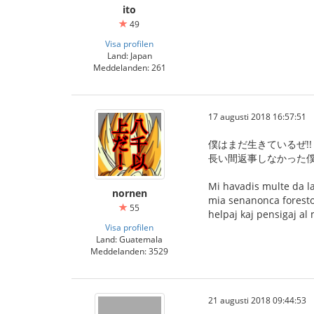
ito
49
Visa profilen
Land: Japan
Meddelanden: 261
17 augusti 2018 16:57:51
僕はまだ生きているぜ!!
長い間返事しなかった
Mi havadis multe da lav
nornen
mia senanonca foresto.
55
helpaj kaj pensigaj al 
Visa profilen
Land: Guatemala
Meddelanden: 3529
21 augusti 2018 09:44:53