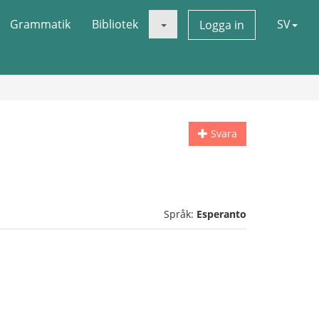
Grammatik
Bibliotek
SV
Logga in
Svara
Språk:
Esperanto