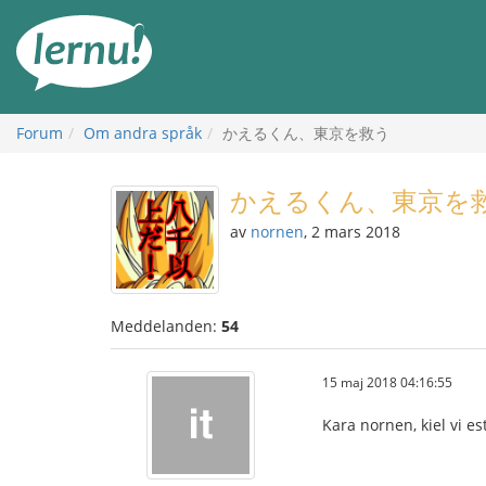
Till
sidans
innehåll
Forum
Om andra språk
かえるくん、東京を救う
かえるくん、東京を
av
nornen
, 2 mars 2018
Meddelanden:
54
15 maj 2018 04:16:55
Kara nornen, kiel vi es