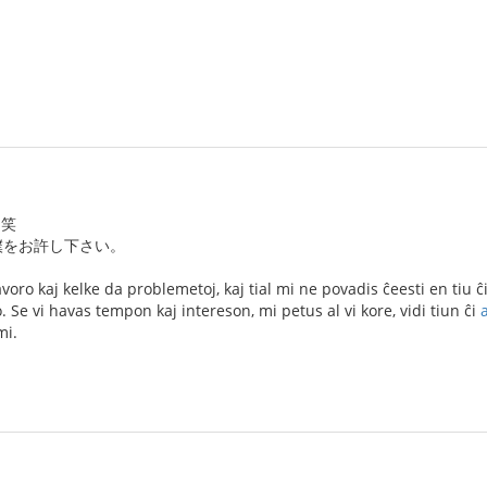
 笑
僕をお許し下さい。
oro kaj kelke da problemetoj, kaj tial mi ne povadis ĉeesti en tiu ĉ
 Se vi havas tempon kaj intereson, mi petus al vi kore, vidi tiun ĉi
mi.