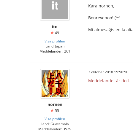
Kara nornen,
Bonrevenon! (^^
ito
Mi almesaĝis en la ali
49
Visa profilen
Land: Japan
Meddelanden: 261
3 oktober 2018 15:50:50
Meddelandet är dolt.
nornen
55
Visa profilen
Land: Guatemala
Meddelanden: 3529