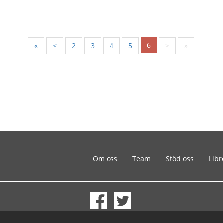
6
«
<
2
3
4
5
>
»
Om oss
Team
Stöd oss
Libr
© 2002-2026 lernu.net |
Impressum