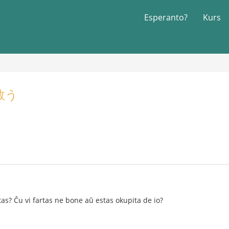
Esperanto?
Kurs
救う
tas? Ĉu vi fartas ne bone aŭ estas okupita de io?