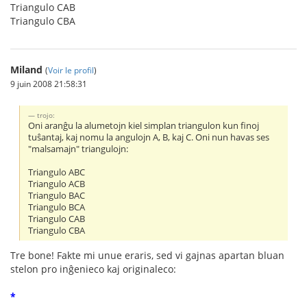
Triangulo CAB
Triangulo CBA
Miland
(
Voir le profil
)
9 juin 2008 21:58:31
trojo:
Oni aranĝu la alumetojn kiel simplan triangulon kun finoj
tuŝantaj, kaj nomu la angulojn A, B, kaj C. Oni nun havas ses
"malsamajn" triangulojn:
Triangulo ABC
Triangulo ACB
Triangulo BAC
Triangulo BCA
Triangulo CAB
Triangulo CBA
Tre bone! Fakte mi unue eraris, sed vi gajnas apartan bluan
stelon pro inĝenieco kaj originaleco:
*