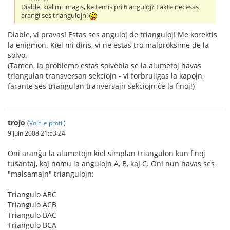
Diable, kial mi imagis, ke temis pri 6 anguloj? Fakte necesas
aranĝi ses triangulojn!
Diable, vi pravas! Estas ses anguloj de trianguloj! Me korektis
la enigmon. Kiel mi diris, vi ne estas tro malproksime de la
solvo.
(Tamen, la problemo estas solvebla se la alumetoj havas
triangulan transversan sekciojn - vi forbruligas la kapojn,
farante ses triangulan tranversajn sekciojn ĉe la finoj!)
trojo
(
Voir le profil
)
9 juin 2008 21:53:24
Oni aranĝu la alumetojn kiel simplan triangulon kun finoj
tuŝantaj, kaj nomu la angulojn A, B, kaj C. Oni nun havas ses
"malsamajn" triangulojn:
Triangulo ABC
Triangulo ACB
Triangulo BAC
Triangulo BCA