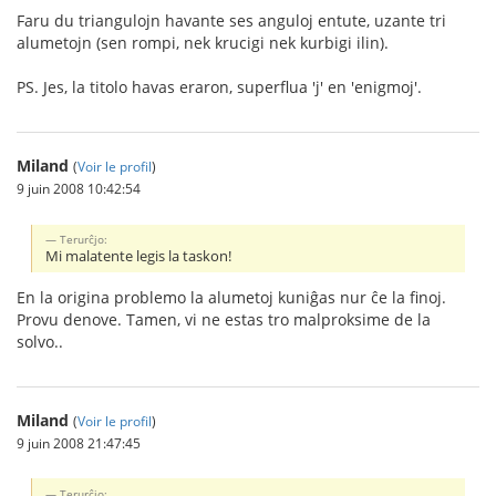
Faru du triangulojn havante ses anguloj entute, uzante tri
alumetojn (sen rompi, nek krucigi nek kurbigi ilin).
PS. Jes, la titolo havas eraron, superflua 'j' en 'enigmoj'.
Miland
(
Voir le profil
)
9 juin 2008 10:42:54
Terurĉjo:
Mi malatente legis la taskon!
En la origina problemo la alumetoj kuniĝas nur ĉe la finoj.
Provu denove. Tamen, vi ne estas tro malproksime de la
solvo..
Miland
(
Voir le profil
)
9 juin 2008 21:47:45
Terurĉjo: