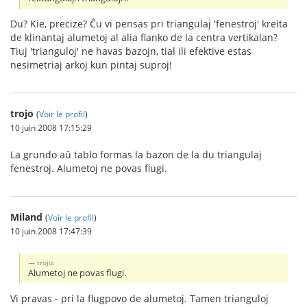
Du? Kie, precize? Ĉu vi pensas pri triangulaj 'fenestroj' kreita
de klinantaj alumetoj al alia flanko de la centra vertikalan?
Tiuj 'trianguloj' ne havas bazojn, tial ili efektive estas
nesimetriaj arkoj kun pintaj suproj!
trojo
(
Voir le profil
)
10 juin 2008 17:15:29
La grundo aŭ tablo formas la bazon de la du triangulaj
fenestroj. Alumetoj ne povas flugi.
Miland
(
Voir le profil
)
10 juin 2008 17:47:39
trojo:
Alumetoj ne povas flugi.
Vi pravas - pri la flugpovo de alumetoj. Tamen trianguloj