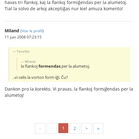
havas tri flankoj, kaj la flankoj formiĝendas per la alumetoj.
Tial la solvo de arkoj akceptiĝas nur kiel amuza komento!
Miland
(
Voir le profil
)
11 juin 2008 07:23:15
Terurĉjo:
Miland:
la flankoj
formendas
per la alumetoj.
..vi celis la vorton form-iĝi. Ĉu?
Dankon pro la korekto. Vi pravas, la flankoj form
iĝ
endas per la
alumetoj!
1
«
<
2
>
»