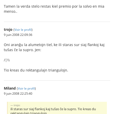
Tamen la verda stelo restas kiel premio por la solvo en mia
menso..
trojo
(
Voir le profil
)
9 juin 2008 22:09:36
Oni aranĝu la alumetojn tiel, ke ili staras sur siaj flankoj kaj
tuŝas ĉe la supro. Jen:
/|\\
Tio kreas du rektangulajn triangulojn.
Miland
(
Voir le profil
)
9 juin 2008 22:25:40
trojo:
ili staras sur siaj flankoj kaj tuŝas ĉe la supro. Tio kreas du
rektangulajn triangulojn.