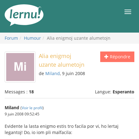
Aller
au
Men
contenu
Forum
Humour
Alia enigmoj uzante alumetojn
Alia enigmoj
Répondre
uzante alumetojn
de
Miland
, 9 juin 2008
Messages :
18
Langue:
Esperanto
Miland
(
Voir le profil
)
9 juin 2008 09:52:45
Evidente la lasta enigmo estis tro facila por vi, ho lertaj
legantoj! Do, io iom pli malfacila: