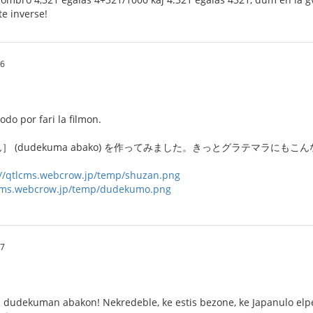
e inverse!
56
odo por fari la filmon.
 (dudekuma abako) を作ってみました。きっとグラテマラに
://qtlcms.webcrow.jp/temp/shuzan.png
lcms.webcrow.jp/temp/dudekumo.png
57
as dudekuman abakon! Nekredeble, ke estis bezone, ke Japanulo elpens