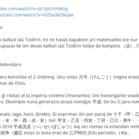
tube.com/watch?v=4z1qNzYmWzg
youtube.com/watch?v=mZ0adAZ8qaw
ro
s kalkuli laŭ Tzolk'in, mi ne havas kapablon pri matematiko (ne nur 
upozas ke oni devas kalkuli laŭ Tzolk'in helpe de komptilo （涙）, 
a kalendaro
ndaro konsistas el 2 sistemoj. Unu estas 元号［げんごう］(regna era
nas de ĉinio.
 ĝi rilatas al la imperia sistemo (?monarkio). Oni honorigante viv
io. Ekzemple nuna generacio (erao) nomiĝas 平成. Do tiu ĉi jaro 
, monato, tago, horo, direkto. Ĝi esprimas ilin per p
・申・酉・戌・亥）tiel: 甲支・乙丑・丙寅・丁卯・己巳・庚午・・・・癸亥（= 6
a jaron 2018 平成戊戌［へいせいぼじゅつ］kaj oni nomas la enlandan m
（慶応 estas la lasta erao de 江戸時代 (Edo periodo）) ktp..