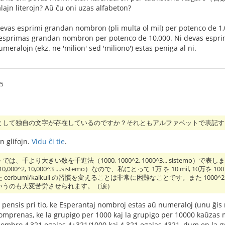
jn literojn? Aŭ ĉu oni uzas alfabeton?
vas esprimi grandan nombron (pli multa ol mil) per potenco de 1,0
 esprimas grandan nombron per potenco de 10,000. Ni devas esprimi
meralojn (ekz. ne 'milion' sed 'miliono') estas peniga al ni.
45
として独自の文字が存在しているのですか？それともアルファベットで表記す
jn glifojn.
Vidu ĉi tie
.
は、千より大きい数を千進法（1000, 1000^2, 1000^3... sistem
10,000^2, 10,000^3 ....sistemo）なので、私にとって 1万 を 10 mil
erbumi/kalkuli の習慣を変えることは非常に困難なことです。また 1000^2 を
いうのも大変苦労させられます。（涙）
pensis pri tio, ke Esperantaj nombroj estas aŭ numeraloj (unu ĝis mi
komprenas, ke la grupigo per 1000 kaj la grupigo per 10000 kaŭzas m
nombro 4,321 egalas 4+321/1000 kaj 4.321 egalas 4321, dum en la g