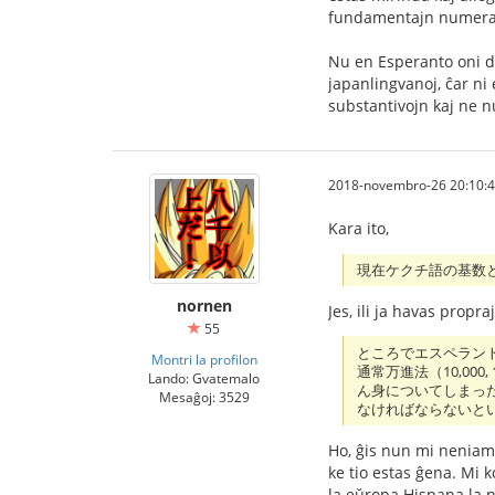
fundamentajn numerala
Nu en Esperanto oni de
japanlingvanoj, ĉar ni
substantivojn kaj ne nu
2018-novembro-26 20:10:
Kara ito,
現在ケクチ語の基数
nornen
Jes, ili ja havas propra
55
ところでエスペラントで
Montri la profilon
通常万進法（10,000, 
Lando: Gvatemalo
ん身についてしまった c
Mesaĝoj: 3529
なければならないと
Ho, ĝis nun mi neniam 
ke tio estas ĝena. Mi 
la eŭropa Hispana la 