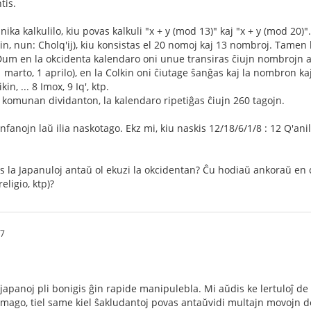
tis.
nika kalkulilo, kiu povas kalkuli "x + y (mod 13)" kaj "x + y (mod 20)"
in, nun: Cholq'ij), kiu konsistas el 20 nomoj kaj 13 nombroj. Tamen l
um en la okcidenta kalendaro oni unue transiras ĉiujn nombrojn an
31 marto, 1 aprilo), en la Colkin oni ĉiutage ŝanĝas kaj la nombron kaj
ikin, ... 8 Imox, 9 Iq', ktp.
 komunan dividanton, la kalendaro ripetiĝas ĉiujn 260 tagojn.
infanojn laŭ ilia naskotago. Ekz mi, kiu naskis 12/18/6/1/8 : 12 Q'an
 la Japanuloj antaŭ ol ekuzi la okcidentan? Ĉu hodiaŭ ankoraŭ en c
eligio, ktp)?
47
 japanoj pli bonigis ĝin rapide manipulebla. Mi aŭdis ke lertuloĵ de
ago, tiel same kiel ŝakludantoj povas antaŭvidi multajn movojn de