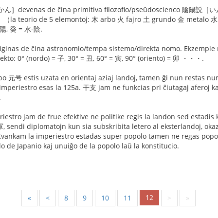
enas de ĉina primitiva filozofio/pseŭdoscienco 陰陽説［いんよ
orio de 5 elemontoj: 木 arbo 火 fajro 土 grundo 金 metalo 水 
, 癸 = 水-陰.
 de ĉina astronomio/tempa sistemo/direkta nomo. Ekzemple rila
kto: 0° (nordo) = 子, 30° = 丑, 60° = 寅, 90° (oriento) = 卯 ・・・.
 元号 estis uzata en orientaj aziaj landoj, tamen ĝi nun restas nur
mperiestro esas la 125a. 干支 jam ne funkcias pri ĉiutagaj aferoj ka
.
riestro jam de frue efektive ne politike regis la landon sed estadis
 sendi diplomatojn kun sia subskribita letero al eksterlandoj, okaz
a imperiestro estadas super popolo tamen ne regas popolon).
o de Japanio kaj unuiĝo de la popolo laŭ la konstitucio.
12
«
<
8
9
10
11
>
»