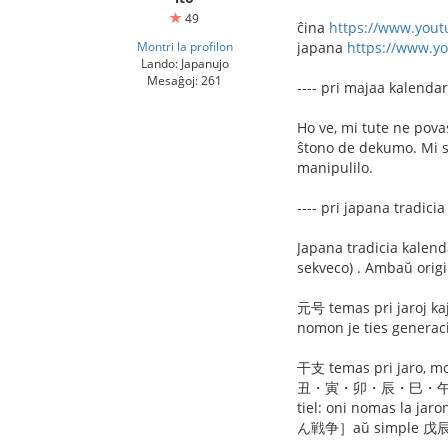
49
ĉina
https://www.you
Montri la profilon
japana
https://www.
Lando: Japanujo
Mesaĝoj: 261
---- pri majaa kalenda
Ho ve, mi tute ne pova
ŝtono de dekumo. Mi s
manipulilo.
---- pri japana tradici
Japana tradicia kale
sekveco) . Ambaŭ origi
元号 temas pri jaroj kaj
nomon je ties generac
干支 temas pri jaro
丑・寅・卯・辰・巳・午・未
tiel: oni nomas l
ん戦争］aŭ simple 戊辰戦争