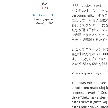
ito
人間に20本の指がある
49
ヤ文明以外にも、この
Montri la profilon
cerbumi/kalku
Lando: Japanujo
にとって、20個の基数
Mesaĝoj: 261
界的にスタンダードに
たちが暦（日付システム）
で表現できるというのは
ベットで表記するので
ところでエスペラントでは、
語は通常万進法（10,000, 
す。いったん身についてしまっ
という名詞を使わなけ
Prova esperantigo:
Tio estas mirinda sed 
etnoj krom maja-uloj kr
numeraloj(vortoj). Sed
deka(?dekuma) sistemo.
estas disvastiĝinta kaj
estas mirinda kaj all