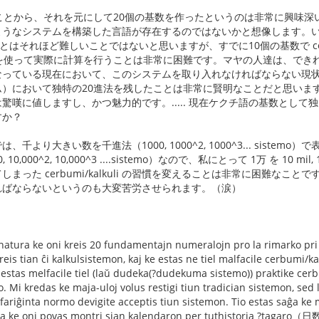
ことから、それを元にして20個の基数を作ったというのは非常に興味
ようなシステムを構築した言語が存在するのではないかと想像します。
li することはそれほど難しいことではないと思いますが、すでに10個の基数で ce
を使って実際に計算を行うことは非常に困難です。マヤの人達は、できれば
なっている現在において、このシステムを取り入れなければならない現
において独特の20進法を残したことは非常に賢明なことだと思います。自分た
驚嘆に値しますし、かつ魅力的です。..... 現在ケクチ語の基数とし
すか？
千より大きい数を千進法（1000, 1000^2, 1000^3... sist
10,000^2, 10,000^3 ....sistemo）なので、私にとって 1万 を 10
た cerbumi/kalkuli の習慣を変えることは非常に困難なことです。また 
ればならないというのも大変苦労させられます。（涙）
natura ke oni kreis 20 fundamentajn numeralojn pro la rimarko pri
eis tian ĉi kalkulsistemon, kaj ke estas ne tiel malfacile cerbumi/ka
 estas melfacile tiel (laŭ dudeka(?dudekuma sistemo)) praktike cerbu
 Mi kredas ke maja-uloj volus restigi tiun tradician sistemon, sed
 fariĝinta normo devigite acceptis tiun sistemon. Tio estas saĝa ke 
oga ke oni povas montri sian kalendaron per tuthistoria ?tagaro（日