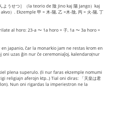
うせつ］（la teorio de 陰 Jino kaj 陽 Jango）kaj
akvo）. Ekzemple 甲 = 木-陽, 乙 =木-陰, 丙 = 火-陽, 丁
te al horo: 23-a 〜 1a horo = 子, 1a 〜 3a horo =
 en japanio, ĉar la monarkio jam ne restas krom en
j oni uzas ĝin nur ĉe ceremoniaĵoj, kalendaro(nur
 kiel plena superulo. (li nur faras ekzemple nomumi
igi religiajn aferojn ktp..) Tial oni diras: 「天皇は君
 Nun oni rigardas la imperiestron ne la