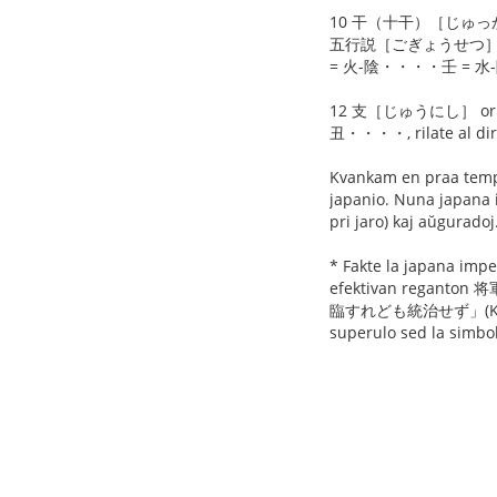
10 干（十干）［じゅっかん］dev
五行説［ごぎょうせつ］ （la te
= 火-陰・・・・壬 = 水-陽
12 支［じゅうにし］ originas
丑・・・・, rilate al dire
Kvankam en praa tempo
japanio. Nuna japana i
pri jaro) kaj aŭguradoj
* Fakte la japana impe
efektivan reganton 将軍,
臨すれども統治せず」(Kvankam l
superulo sed la simbol