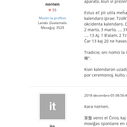
aparato, kiun vi prezen
nornen
55
Estus eĉ pli utila meĥa
Montri la profilon
kalendaro (prae: Tzolk'
Lando: Gvatemalo
okcidenta kalendaro. D
Mesaĝoj: 3529
2 marto, 3 marto, ..., 
..., 13 Aj, 1 B'alam, 2 Tz
Ĉar 13 kaj 20 ne havas
Tradicie, oni nomis la 
種".
Kian kalendaron uzadis
por ceremonioj, kulto, r
2018-decembro-05 08:56:
Kara nornen,
算盤 venis el Ĉinio, kaj
moviĝas spontane en im
ito