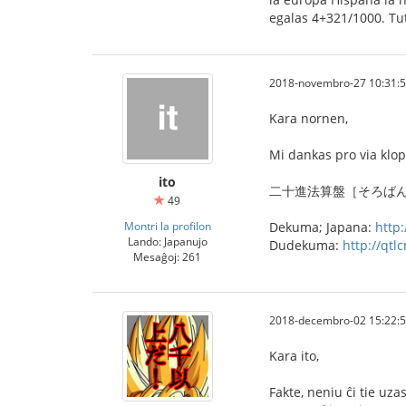
egalas 4+321/1000. Tut
2018-novembro-27 10:31:
Kara nornen,
Mi dankas pro via klop
ito
二十進法算盤［そろばん］
49
Montri la profilon
Dekuma; Japana:
http
Lando: Japanujo
Dudekuma:
http://qt
Mesaĝoj: 261
2018-decembro-02 15:22:
Kara ito,
Fakte, neniu ĉi tie uz