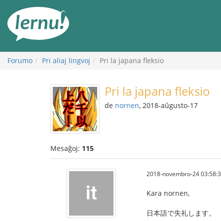
Al
la
enhavo
Forumo
Pri aliaj lingvoj
Pri la japana fleksio
Pri la japana fleksio
de
nornen
, 2018-aŭgusto-17
Mesaĝoj:
115
2018-novembro-24 03:58:
Kara nornen,
日本語で失礼します。