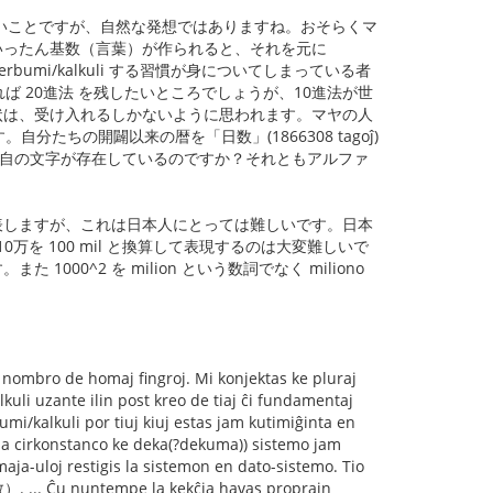
深いことですが、自然な発想ではありますね。おそらくマ
いったん基数（言葉）が作られると、それを元に
rbumi/kalkuli する習慣が身についてしまっている者
 20進法 を残したいところでしょうが、10進法が世
状は、受け入れるしかないように思われます。マヤの人
ちの開闢以来の暦を「日数」(1866308 tagoĵ)
て独自の文字が存在しているのですか？それともアルファ
emo）で表しますが、これは日本人にとっては難しいです。日本
 mil, 10万を 100 mil と換算して表現するのは大変難しいで
1000^2 を milion という数詞でなく miliono
 nombro de homaj fingroj. Mi konjektas ke pluraj
lkuli uzante ilin post kreo de tiaj ĉi fundamentaj
mi/kalkuli por tiuj kiuj estas jam kutimiĝinta en
 la cirkonstanco ke deka(?dekuma)) sistemo jam
maja-uloj restigis la sistemon en dato-sistemo. Tio
数）. ... Ĉu nuntempe la kekĉia havas proprajn