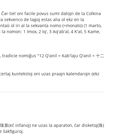
. Ĉar tiel oni facile povus sumi datojn de la Colkina
a sekvenco de tagoj estas alia ol ekz en la
taŭ ol iri al la sekvanta nomo (=monato) (1 marto,
 la nomon: 1 Imox, 2 Iq', 3 Aq'ab'al, 4 K'at, 5 Kame,
il, tradicie nomiĝus "12 Q'anil = Kab'laju Q'anil = 十二
ertaj kuntekstoj oni uzas praajn kalendarojn (ekz
 珠算(eĉ infanoj) ne uzas la aparaton, ĉar disketoj(珠)
 ŝakfiguroj.