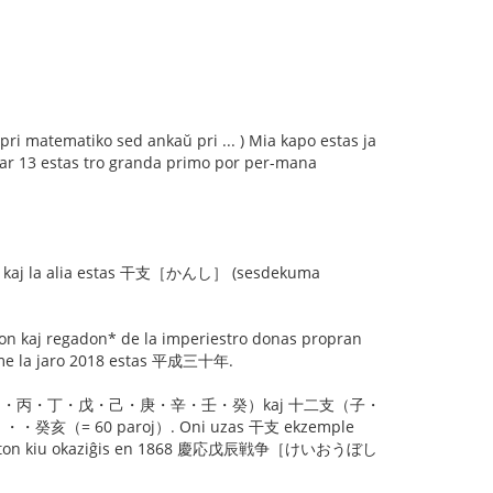
pri matematiko sed ankaŭ pri ... ) Mia kapo estas ja
ĉar 13 estas tro granda primo por per-mana
o) kaj la alia estas 干支［かんし］ (sesdekuma
adon kaj regadon* de la imperiestro donas propran
nome la jaro 2018 estas 平成三十年.
aroj de 十干（甲・乙・丙・丁・戊・己・庚・辛・壬・癸）kaj 十二支（子・
0 paroj）. Oni uzas 干支 ekzemple
iliton kiu okaziĝis en 1868 慶応戊辰戦争［けいおうぼし