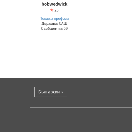
bobwedwick
25
Покажи профила
Държава: САЩ
Съобщения: 59
Български