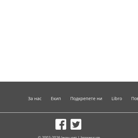
За нас
Екип
Подкрепете ни
Libro
По
© 2002-2026 lernu.net |
Impressum