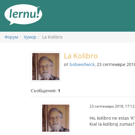
Към
съдържанието
Форум
Хумор
La Kolibro
La Kolibro
от
bobwedwick
, 23 септември 201
Съобщения:
1
23 септември 2018, 17:12
Ho, kolibro ne estas '
Kial la kolibroj zumas? 