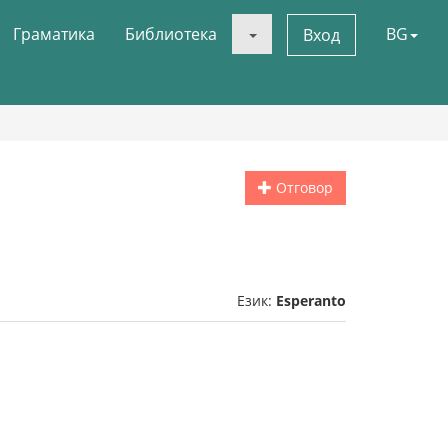
Граматика
Библиотека
BG
Вход
Отговор
Език:
Esperanto