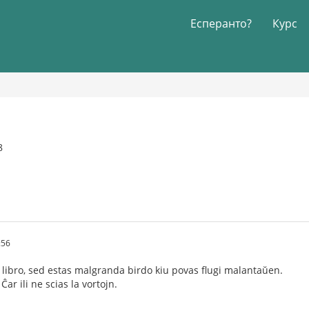
Есперанто?
Курс
8
:56
K' libro, sed estas malgranda birdo kiu povas flugi malantaŭen.
Ĉar ili ne scias la vortojn.