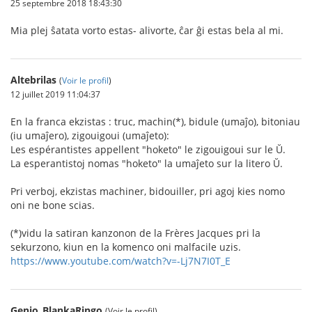
25 septembre 2018 18:43:30
Mia plej ŝatata vorto estas- alivorte, ĉar ĝi estas bela al mi.
Altebrilas
(
Voir le profil
)
12 juillet 2019 11:04:37
En la franca ekzistas : truc, machin(*), bidule (umaĵo), bitoniau
(iu umaĵero), zigouigoui (umaĵeto):
Les espérantistes appellent "hoketo" le zigouigoui sur le Ŭ.
La esperantistoj nomas "hoketo" la umaĵeto sur la litero Ŭ.
Pri verboj, ekzistas machiner, bidouiller, pri agoj kies nomo
oni ne bone scias.
(*)vidu la satiran kanzonon de la Frères Jacques pri la
sekurzono, kiun en la komenco oni malfacile uzis.
https://www.youtube.com/watch?v=-Lj7N7I0T_E
Genjo_BlankaRingo
(Voir le profil)