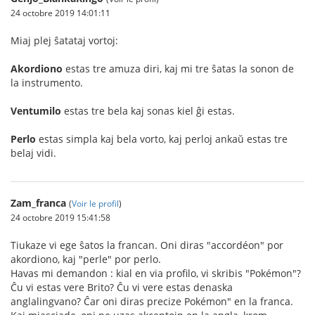
24 octobre 2019 14:01:11
Miaj plej ŝatataj vortoj:
Akordiono
estas tre amuza diri, kaj mi tre ŝatas la sonon de
la instrumento.
Ventumilo
estas tre bela kaj sonas kiel ĝi estas.
Perlo
estas simpla kaj bela vorto, kaj perloj ankaŭ estas tre
belaj vidi.
Zam_franca
(
Voir le profil
)
24 octobre 2019 15:41:58
Tiukaze vi ege ŝatos la francan. Oni diras "accordéon" por
akordiono, kaj "perle" por perlo.
Havas mi demandon : kial en via profilo, vi skribis "Pokémon"?
Ĉu vi estas vere Brito? Ĉu vi vere estas denaska
anglalingvano? Ĉar oni diras precize Pokémon" en la franca.