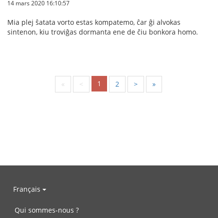
14 mars 2020 16:10:57
Mia plej ŝatata vorto estas kompatemo, ĉar ĝi alvokas
sintenon, kiu troviĝas dormanta ene de ĉiu bonkora homo.
1
«
<
2
>
»
Français
Qui sommes-nous ?