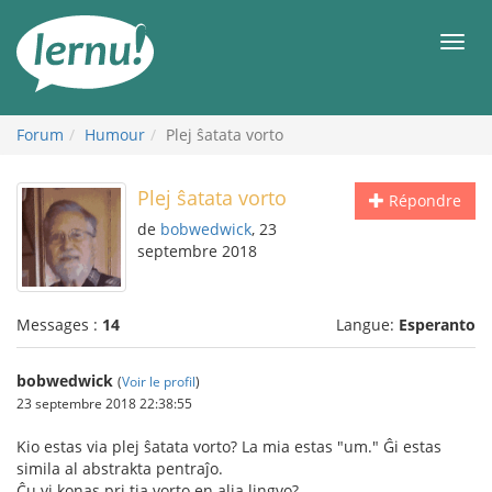
Aller
au
Men
contenu
Forum
Humour
Plej ŝatata vorto
Plej ŝatata vorto
Répondre
de
bobwedwick
, 23
septembre 2018
Messages :
14
Langue:
Esperanto
bobwedwick
(
Voir le profil
)
23 septembre 2018 22:38:55
Kio estas via plej ŝatata vorto? La mia estas "um." Ĝi estas
simila al abstrakta pentraĵo.
Ĉu vi konas pri tia vorto en alia lingvo?