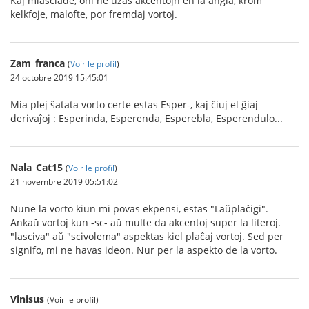
Kaj miasciade, oni ne uzas akcentojn en la angla, krom
kelkfoje, malofte, por fremdaj vortoj.
Zam_franca
(
Voir le profil
)
24 octobre 2019 15:45:01
Mia plej ŝatata vorto certe estas Esper-, kaj ĉiuj el ĝiaj
derivaĵoj : Esperinda, Esperenda, Esperebla, Esperendulo...
Nala_Cat15
(
Voir le profil
)
21 novembre 2019 05:51:02
Nune la vorto kiun mi povas ekpensi, estas "Laŭplaĉigi".
Ankaŭ vortoj kun -sc- aŭ multe da akcentoj super la literoj.
"lasciva" aŭ "scivolema" aspektas kiel plaĉaj vortoj. Sed per
signifo, mi ne havas ideon. Nur per la aspekto de la vorto.
Vinisus
(Voir le profil)