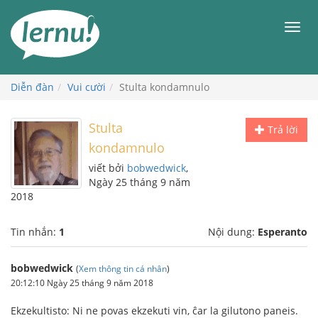
Đi
đến
Men
phần
nội
dung
Diễn đàn
Vui cười
Stulta kondamnulo
Stulta
Trả lời
kondamnulo
viết bởi
bobwedwick
,
Ngày 25 tháng 9 năm
2018
Tin nhắn:
1
Nội dung:
Esperanto
bobwedwick
(
Xem thông tin cá nhân
)
20:12:10 Ngày 25 tháng 9 năm 2018
Ekzekultisto: Ni ne povas ekzekuti vin, ĉar la gilutono paneis.