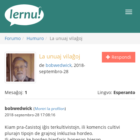
Al
la
Men
enhavo
Forumo
Humuro
La unuaj vilaĝoj
La unuaj vilaĝoj
Respondi
de
bobwedwick
, 2018-
septembro-28
Mesaĝoj:
1
Lingvo:
Esperanto
bobwedwick
(
Montri la profilon
)
2018-septembro-28 17:08:16
Kiam pra-ĉasistoj iĝis terkultivistojn, ili komencis cultivi
plurajn tipojn de grajnoj inkluziva hordeo.
Ili eltrovis ke hordeo bierfaris bonegan bieron.