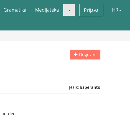
Gramatika
Medijateka
HR
Prijava
Odgovori
Jezik:
Esperanto
va hordeo.