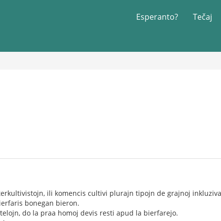
Esperanto?
Tečaj
terkultivistojn, ili komencis cultivi plurajn tipojn de grajnoj inkluzi
bierfaris bonegan bieron.
telojn, do la praa homoj devis resti apud la bierfarejo.