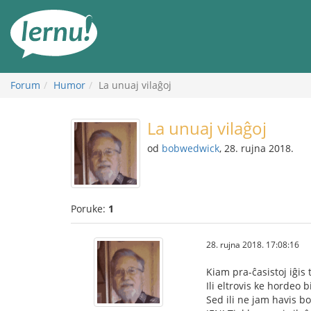
Sadržaj
Forum
Humor
La unuaj vilaĝoj
La unuaj vilaĝoj
od
bobwedwick
, 28. rujna 2018.
Poruke:
1
28. rujna 2018. 17:08:16
Kiam pra-ĉasistoj iĝis 
Ili eltrovis ke hordeo 
Sed ili ne jam havis bo