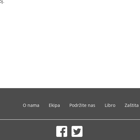
oj.
O nama
Ekipa
Podržite nas
Libro
Zaštita