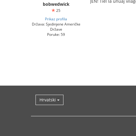
JEN! Tiel la unuaj vilaĝ
bobwedwick
25
Prikaz profila
Država: Sjedinjene Američke
Države
Poruke: 59
Hrvatski