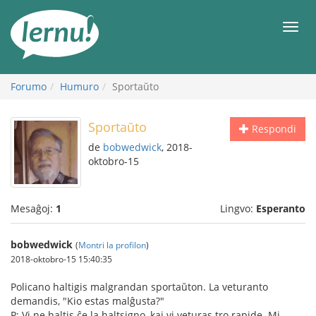
Al
la
Men
enhavo
Forumo
Humuro
Sportaŭto
Sportaŭto
Respondi
de
bobwedwick
, 2018-
oktobro-15
Mesaĝoj:
1
Lingvo:
Esperanto
bobwedwick
(
Montri la profilon
)
2018-oktobro-15 15:40:35
Policano haltigis malgrandan sportaŭton. La veturanto
demandis, "Kio estas malĝusta?"
P: Vi ne haltis ĉe la haltsigno, kaj vi veturas tro rapide. Mi