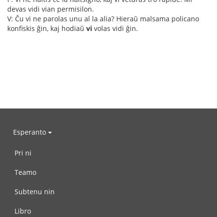
devas vidi vian permisilon.
V: Ĉu vi ne parolas unu al la alia? Hieraŭ malsama policano
konfiskis ĝin, kaj hodiaŭ
vi
volas vidi ĝin.
Esperanto
Pri ni
Teamo
Subtenu nin
Libro