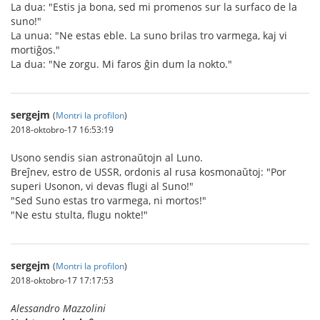
La dua: "Estis ja bona, sed mi promenos sur la surfaco de la
suno!"
La unua: "Ne estas eble. La suno brilas tro varmega, kaj vi
mortiĝos."
La dua: "Ne zorgu. Mi faros ĝin dum la nokto."
sergejm
(
Montri la profilon
)
2018-oktobro-17 16:53:19
Usono sendis sian astronaŭtojn al Luno.
Breĵnev, estro de USSR, ordonis al rusa kosmonaŭtoj: "Por
superi Usonon, vi devas flugi al Suno!"
"Sed Suno estas tro varmega, ni mortos!"
"Ne estu stulta, flugu nokte!"
sergejm
(
Montri la profilon
)
2018-oktobro-17 17:17:53
Alessandro Mazzolini