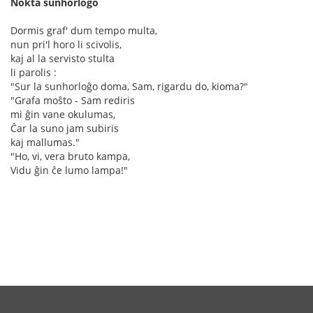
Nokta sunhorloĝo
Dormis graf' dum tempo multa,
nun pri'l horo li scivolis,
kaj al la servisto stulta
li parolis :
"Sur la sunhorloĝo doma, Sam, rigardu do, kioma?"
"Grafa moŝto - Sam rediris
mi ĝin vane okulumas,
Ĉar la suno jam subiris
kaj mallumas."
"Ho, vi, vera bruto kampa,
Vidu ĝin ĉe lumo lampa!"