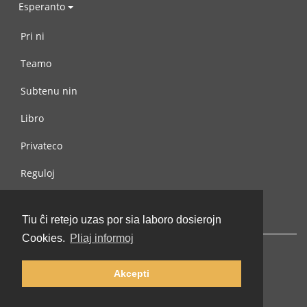
Esperanto
Pri ni
Teamo
Subtenu nin
Libro
Privateco
Reguloj
Kontaktu nin
Tiu ĉi retejo uzas por sia laboro dosierojn
Cookies.
Pliaj informoj
Akcepti
© 2002-2026 lernu.net |
Impressum