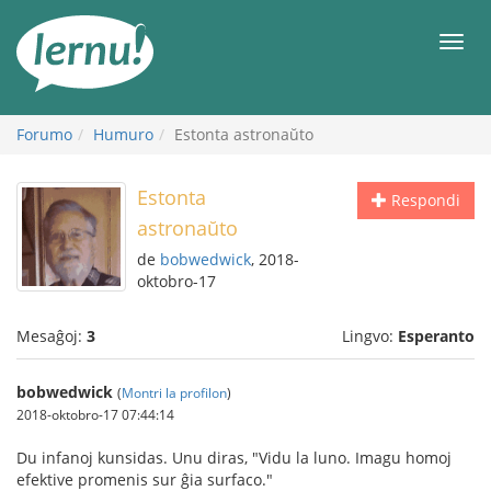
Al
la
Men
enhavo
Forumo
Humuro
Estonta astronaŭto
Estonta
Respondi
astronaŭto
de
bobwedwick
, 2018-
oktobro-17
Mesaĝoj:
3
Lingvo:
Esperanto
bobwedwick
(
Montri la profilon
)
2018-oktobro-17 07:44:14
Du infanoj kunsidas. Unu diras, "Vidu la luno. Imagu homoj
efektive promenis sur ĝia surfaco."