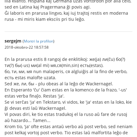
ilia kvanto. Hispana kaj Germana uzas vortordon por alia celo,
sed en Latina kaj Pragermana ĝi povis agi.
Ĝi laboris en prarusa lingvo, kaj iuj trajtoj restis en moderna
rusa - mi miris kiam eksciis pri tiu leĝo.
sergejm
(
Montri la profilon
)
2018-oktobro-22 18:57:58
En la prarusa estis 8 rangoj de enklitikoj: же(ja) ли(ĉu) бо(?)
ти(?) бы(-us) ми(al mi) мя,ся(min,sin) есть(estas).
бо, ти, ми, мя nun malaperis, ся algluiĝis al la fino de verbo,
есть estas malofte uzata.
Sed же, ли, бы - plu obeas al la leĝo de Wackernagel.
En Esperanto 'ĉu' ĉiam estas en la komenco de la frazo, '-us'
estas verba finaĵo. Restas 'ja'.
Se vi serĉas 'ja' en Tekstaro, vi vidos, ke 'ja' estas en la loko, kie
ĝi devas esti laŭ Wackernagel.
Vi povas diri, ke tio estas tradukoj el la ruso aŭ fare de rusoj
aŭ hazardo... Tamen...
Krom tio, 'ja' ofte estas antaŭ verbo aŭ post verbo, sed neniam
post kelkaj vortoj post verbo. Tio estas laŭ malfortita leĝo de