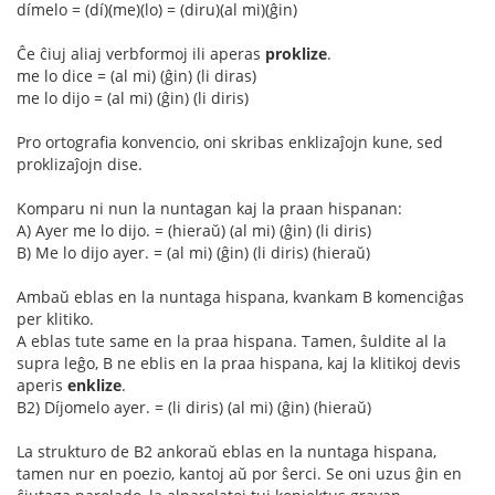
dímelo = (dí)(me)(lo) = (diru)(al mi)(ĝin)
Ĉe ĉiuj aliaj verbformoj ili aperas
proklize
.
me lo dice = (al mi) (ĝin) (li diras)
me lo dijo = (al mi) (ĝin) (li diris)
Pro ortografia konvencio, oni skribas enklizaĵojn kune, sed
proklizaĵojn dise.
Komparu ni nun la nuntagan kaj la praan hispanan:
A) Ayer me lo dijo. = (hieraŭ) (al mi) (ĝin) (li diris)
B) Me lo dijo ayer. = (al mi) (ĝin) (li diris) (hieraŭ)
Ambaŭ eblas en la nuntaga hispana, kvankam B komenciĝas
per klitiko.
A eblas tute same en la praa hispana. Tamen, ŝuldite al la
supra leĝo, B ne eblis en la praa hispana, kaj la klitikoj devis
aperis
enklize
.
B2) Díjomelo ayer. = (li diris) (al mi) (ĝin) (hieraŭ)
La strukturo de B2 ankoraŭ eblas en la nuntaga hispana,
tamen nur en poezio, kantoj aŭ por ŝerci. Se oni uzus ĝin en