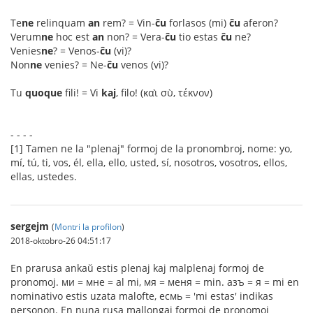
Te
ne
relinquam
an
rem? = Vin-
ĉu
forlasos (mi)
ĉu
aferon?
Verum
ne
hoc est
an
non? = Vera-
ĉu
tio estas
ĉu
ne?
Venies
ne
? = Venos-
ĉu
(vi)?
Non
ne
venies? = Ne-
ĉu
venos (vi)?
Tu
quoque
fili! = Vi
kaj
, filo! (καὶ σὺ, τέκνον)
- - - -
[1] Tamen ne la "plenaj" formoj de la pronombroj, nome: yo,
mí, tú, ti, vos, él, ella, ello, usted, sí, nosotros, vosotros, ellos,
ellas, ustedes.
sergejm
(
Montri la profilon
)
2018-oktobro-26 04:51:17
En prarusa ankaŭ estis plenaj kaj malplenaj formoj de
pronomoj. ми = мне = al mi, мя = меня = min. азъ = я = mi en
nominativo estis uzata malofte, есмь = 'mi estas' indikas
personon. En nuna rusa mallongaj formoj de pronomoj