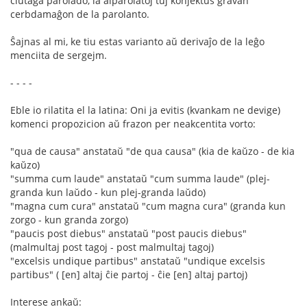
ĉiutaga parolado, la alparolatoj tuj konjektus gravan
cerbdamaĝon de la parolanto.
Ŝajnas al mi, ke tiu estas varianto aŭ derivaĵo de la leĝo
menciita de sergejm.
- - - -
Eble io rilatita el la latina: Oni ja evitis (kvankam ne devige)
komenci propozicion aŭ frazon per neakcentita vorto:
"qua de causa" anstataŭ "de qua causa" (kia de kaŭzo - de kia
kaŭzo)
"summa cum laude" anstataŭ "cum summa laude" (plej-
granda kun laŭdo - kun plej-granda laŭdo)
"magna cum cura" anstataŭ "cum magna cura" (granda kun
zorgo - kun granda zorgo)
"paucis post diebus" anstataŭ "post paucis diebus"
(malmultaj post tagoj - post malmultaj tagoj)
"excelsis undique partibus" anstataŭ "undique excelsis
partibus" ( [en] altaj ĉie partoj - ĉie [en] altaj partoj)
Interese ankaŭ: