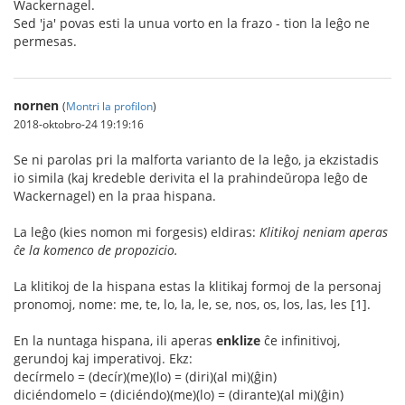
Wackernagel.
Sed 'ja' povas esti la unua vorto en la frazo - tion la leĝo ne
permesas.
nornen
(
Montri la profilon
)
2018-oktobro-24 19:19:16
Se ni parolas pri la malforta varianto de la leĝo, ja ekzistadis
io simila (kaj kredeble derivita el la prahindeŭropa leĝo de
Wackernagel) en la praa hispana.
La leĝo (kies nomon mi forgesis) eldiras:
Klitikoj neniam aperas
ĉe la komenco de propozicio.
La klitikoj de la hispana estas la klitikaj formoj de la personaj
pronomoj, nome: me, te, lo, la, le, se, nos, os, los, las, les [1].
En la nuntaga hispana, ili aperas
enklize
ĉe infinitivoj,
gerundoj kaj imperativoj. Ekz:
decírmelo = (decír)(me)(lo) = (diri)(al mi)(ĝin)
diciéndomelo = (diciéndo)(me)(lo) = (dirante)(al mi)(ĝin)