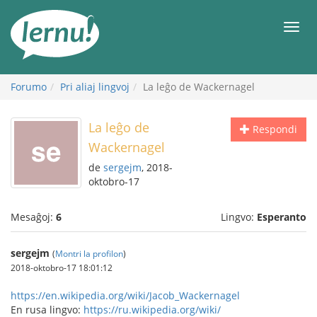
Al
la
Men
enhavo
Forumo
Pri aliaj lingvoj
La leĝo de Wackernagel
La leĝo de
Respondi
Wackernagel
de
sergejm
, 2018-
oktobro-17
Mesaĝoj:
6
Lingvo:
Esperanto
sergejm
(
Montri la profilon
)
2018-oktobro-17 18:01:12
https://en.wikipedia.org/wiki/Jacob_Wackernagel
En rusa lingvo:
https://ru.wikipedia.org/wiki/