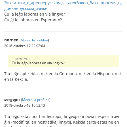
Энклитики_в_древнерусском_языке#Закон_Ваккернагеля_в_
древнерусском_языке
Ĉu la leĝo laboras en via lingvo?
Ĉu ĝi ie laboras en Esperanto?
nornen
(
Montri la profilon
)
2018-oktobro-17 22:02:04
sergejm:
Ĉu la leĝo laboras en via lingvo?
Tiu leĝo aplikeblas nek en la Germana, nek en la Hispana, nek
en la Kekĉia.
sergejm
(
Montri la profilon
)
2018-oktobro-18 16:52:13
Tiu leĝo estas por hindeŭropaj lingvoj, oni povas esperi trovi
ĝin (modifiita) en nostratikaj lingvoj, Kekĉia certe estas ne en