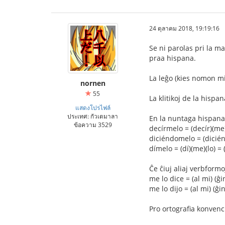
24 ตุลาคม 2018, 19:19:16
Se ni parolas pri la ma
praa hispana.
La leĝo (kies nomon mi
nornen
55
La klitikoj de la hispan
แสดงโปรไฟล์
ประเทศ: กัวเตมาลา
En la nuntaga hispana,
ข้อความ 3529
decírmelo = (decír)(me)(
diciéndomelo = (diciénd
dímelo = (dí)(me)(lo) = 
Ĉe ĉiuj aliaj verbformo
me lo dice = (al mi) (ĝin
me lo dijo = (al mi) (ĝin)
Pro ortografia konvenci