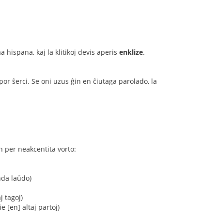
 hispana, kaj la klitikoj devis aperis
enklize
.
or ŝerci. Se oni uzus ĝin en ĉiutaga parolado, la
on per neakcentita vorto:
nda laŭdo)
 tagoj)
e [en] altaj partoj)