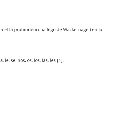
ivita el la prahindeŭropa leĝo de Wackernagel) en la
.
le, se, nos, os, los, las, les [1].