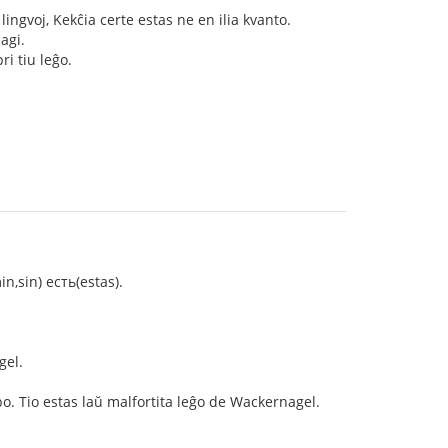
lingvoj, Kekĉia certe estas ne en ilia kvanto.
agi.
ri tiu leĝo.
in,sin) есть(estas).
.
gel.
bo. Tio estas laŭ malfortita leĝo de Wackernagel.