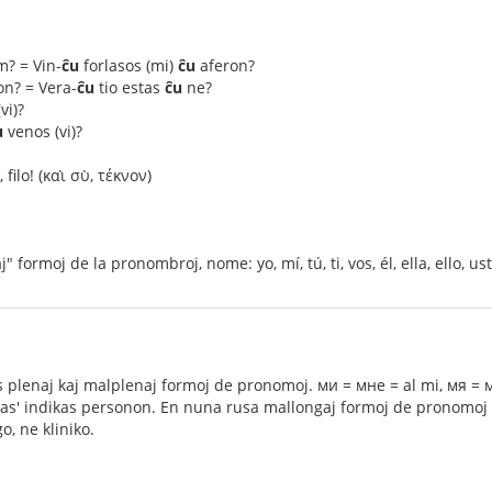
? = Vin-
ĉu
forlasos (mi)
ĉu
aferon?
n? = Vera-
ĉu
tio estas
ĉu
ne?
vi)?
u
venos (vi)?
, filo! (καὶ σὺ, τέκνον)
 formoj de la pronombroj, nome: yo, mí, tú, ti, vos, él, ella, ello, ust
 plenaj kaj malplenaj formoj de pronomoj. ми = мне = al mi, мя = 
stas' indikas personon. En nuna rusa mallongaj formoj de pronomoj
o, ne kliniko.