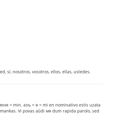
ed, sí, nosotros, vosotros, ellos, ellas, ustedes.
меня = min. азъ = я = mi en nominativo estis uzata
 mankas. Vi povas aŭdi мя dum rapida parolo, sed