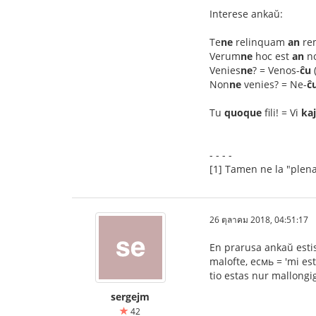
Interese ankaŭ:
Te
ne
relinquam
an
rem
Verum
ne
hoc est
an
no
Venies
ne
? = Venos-
ĉu
(
Non
ne
venies? = Ne-
ĉ
Tu
quoque
fili! = Vi
kaj
- - - -
[1] Tamen ne la "plenaj"
26 ตุลาคม 2018, 04:51:17
En prarusa ankaŭ estis
malofte, есмь = 'mi e
tio estas nur mallongig
sergejm
42