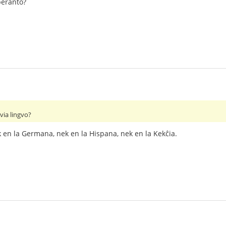
peranto?
via lingvo?
k en la Germana, nek en la Hispana, nek en la Kekĉia.