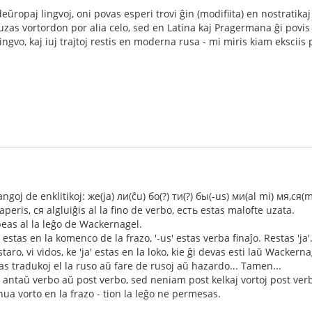
eŭropaj lingvoj, oni povas esperi trovi ĝin (modifiita) en nostratikaj 
as vortordon por alia celo, sed en Latina kaj Pragermana ĝi povis 
ingvo, kaj iuj trajtoj restis en moderna rusa - mi miris kiam eksciis p
ngoj de enklitikoj: же(ja) ли(ĉu) бо(?) ти(?) бы(-us) ми(al mi) мя,ся(m
peris, ся algluiĝis al la fino de verbo, есть estas malofte uzata.
beas al la leĝo de Wackernagel.
estas en la komenco de la frazo, '-us' estas verba finaĵo. Restas 'ja'
staro, vi vidos, ke 'ja' estas en la loko, kie ĝi devas esti laŭ Wackerna
stas tradukoj el la ruso aŭ fare de rusoj aŭ hazardo... Tamen...
as antaŭ verbo aŭ post verbo, sed neniam post kelkaj vortoj post ver
unua vorto en la frazo - tion la leĝo ne permesas.