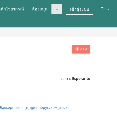
หลักไวยากรณ์
ห้องสมุด
TH
เข้าสู่ระบบ
ตอบ
ภาษา:
Esperanto
н_Ваккернагеля_в_древнерусском_языке