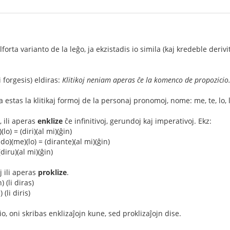
lforta varianto de la leĝo, ja ekzistadis io simila (kaj kredeble der
 forgesis) eldiras:
Klitikoj neniam aperas ĉe la komenco de propozicio
a estas la klitikaj formoj de la personaj pronomoj, nome: me, te, lo, la, 
 ili aperas
enklize
ĉe infinitivoj, gerundoj kaj imperativoj. Ekz:
lo) = (diri)(al mi)(ĝin)
o)(me)(lo) = (dirante)(al mi)(ĝin)
(diru)(al mi)(ĝin)
j ili aperas
proklize
.
) (li diras)
 (li diris)
o, oni skribas enklizaĵojn kune, sed proklizaĵojn dise.