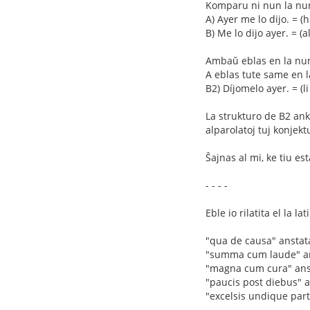
Komparu ni nun la nun
A) Ayer me lo dijo. = (hi
B) Me lo dijo ayer. = (al
Ambaŭ eblas en la nun
A eblas tute same en la
B2) Díjomelo ayer. = (li 
La strukturo de B2 ank
alparolatoj tuj konje
Ŝajnas al mi, ke tiu es
- - - -
Eble io rilatita el la 
"qua de causa" anstata
"summa cum laude" an
"magna cum cura" ans
"paucis post diebus" a
"excelsis undique parti