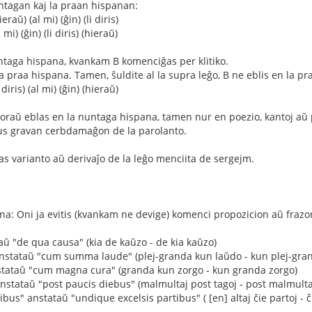
tagan kaj la praan hispanan:
eraŭ) (al mi) (ĝin) (li diris)
 mi) (ĝin) (li diris) (hieraŭ)
taga hispana, kvankam B komenciĝas per klitiko.
 praa hispana. Tamen, ŝuldite al la supra leĝo, B ne eblis en la praa
diris) (al mi) (ĝin) (hieraŭ)
oraŭ eblas en la nuntaga hispana, tamen nur en poezio, kantoj aŭ p
ktus gravan cerbdamaĝon de la parolanto.
tas varianto aŭ derivaĵo de la leĝo menciita de sergejm.
latina: Oni ja evitis (kvankam ne devige) komenci propozicion aŭ fraz
ŭ "de qua causa" (kia de kaŭzo - de kia kaŭzo)
stataŭ "cum summa laude" (plej-granda kun laŭdo - kun plej-gra
tataŭ "cum magna cura" (granda kun zorgo - kun granda zorgo)
nstataŭ "post paucis diebus" (malmultaj post tagoj - post malmultaj
bus" anstataŭ "undique excelsis partibus" ( [en] altaj ĉie partoj - ĉi