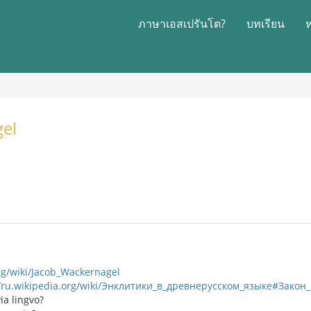
ภาษาเอสเปรันโต?
บทเรียน
gel
org/wiki/Jacob_Wackernagel
//ru.wikipedia.org/wiki/Энклитики_в_древнерусском_языке#Зако
ia lingvo?