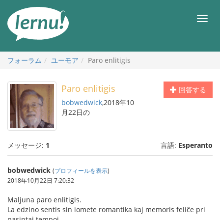
目
次
メ
へ
ニ
ュ
ー
フォーラム
ユーモア
Paro enlitigis
Paro enlitigis
回答する
bobwedwick
,2018年10
月22日の
メッセージ:
1
言語:
Esperanto
bobwedwick
(
プロフィールを表示
)
2018年10月22日 7:20:32
Maljuna paro enlitigis.
La edzino sentis sin iomete romantika kaj memoris feliĉe pri
pasintaj tempoj.