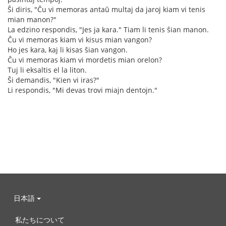
Ŝi diris, "Ĉu vi memoras antaŭ multaj da jaroj kiam vi tenis
mian manon?"
La edzino respondis, "Jes ja kara." Tiam li tenis ŝian manon.
Ĉu vi memoras kiam vi kisus mian vangon?
Ho jes kara, kaj li kisas ŝian vangon.
Ĉu vi memoras kiam vi mordetis mian orelon?
Tuj li eksaltis el la liton.
Ŝi demandis, "Kien vi iras?"
Li respondis, "Mi devas trovi miajn dentojn."
日本語
私たちについて