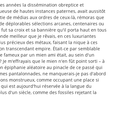
ces années la dissémination obreptice et
tueuse de hautes instances paternes, avait aussitôt
itie de médias aux ordres de ceux-là, rémoras que
e déplorables sélections arcanes, centenaires ou
 fut sa croix et sa bannière qu'il porta haut en tous
nde meilleur que je rêvais, en ces luxuriantes
plus précieux des métaux, faisant la nique à ces
é son transcendant empire. Était-ce par semblable
e fameux par un mien ami était, au sein d'un
Je m'effrayais que le mien n'en fût point sorti – à
on épiphanie aléatoire au pinacle de ce passé qui
ir mes pantalonnades, ne manquerais-je pas d'abord
rmidons monstrueux, comme occupant une place si
 qui est aujourd'hui réservée à la langue du
lus d'un siècle, comme des fossiles rejetant la
.