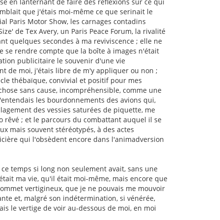
sé en lanternant de faire des réflexions sur ce qui
semblait que j'étais moi-même ce que serinait le
ial Paris Motor Show, les carnages contadins
ze' de Tex Avery, un Paris Peace Forum, la rivalité
ant quelques secondes à ma reviviscence ; elle ne
e se rendre compte que la boîte à images n'était
ion publicitaire le souvenir d'une vie
t de moi, j'étais libre de m'y appliquer ou non ;
cle thébaïque, convivial et positif pour mes
e chose sans cause, incompréhensible, comme une
 j'entendais les bourdonnements des avions qui,
oulagement des vessies saturées de piquette, me
o rêvé ; et le parcours du combattant auquel il se
eaux mais souvent stéréotypés, à des actes
icière qui l'obsèdent encore dans l'animadversion
 ce temps si long non seulement avait, sans une
 était ma vie, qu'il était moi-même, mais encore que
n sommet vertigineux, que je ne pouvais me mouvoir
tante et, malgré son indétermination, si vénérée,
ais le vertige de voir au-dessous de moi, en moi