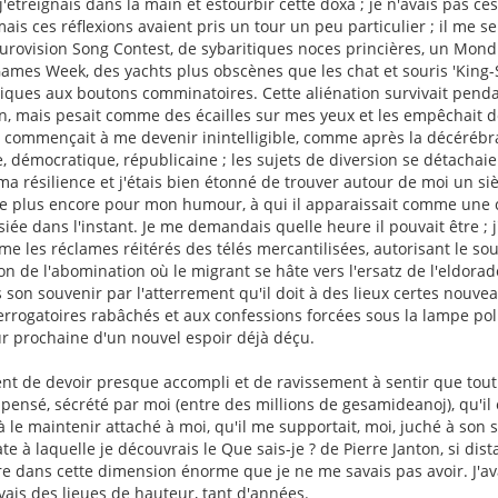
étreignais dans la main et estourbir cette doxa ; je n'avais pas ces
mais ces réflexions avaient pris un tour un peu particulier ; il me 
urovision Song Contest, de sybaritiques noces princières, un Mond
mes Week, des yachts plus obscènes que les chat et souris 'King-Si
tiques aux boutons comminatoires. Cette aliénation survivait pend
n, mais pesait comme des écailles sur mes yeux et les empêchait d
e commençait à me devenir inintelligible, comme après la décérébrat
 démocratique, républicaine ; les sujets de diversion se détachaien
 ma résilience et j'étais bien étonné de trouver autour de moi un siè
re plus encore pour mon humour, à qui il apparaissait comme un
iée dans l'instant. Je me demandais quelle heure il pouvait être ;
e les réclames réitérés des télés mercantilisées, autorisant le s
ion de l'abomination où le migrant se hâte vers l'ersatz de l'eldorad
s son souvenir par l'atterrement qu'il doit à des lieux certes nouv
rrogatoires rabâchés et aux confessions forcées sous la lampe pol
eur prochaine d'un nouvel espoir déjà déçu.
ent de devoir presque accompli et de ravissement à sentir que tout
, pensé, sécrété par moi (entre des millions de gesamideanoj), qu'il
 à le maintenir attaché à moi, qu'il me supportait, moi, juché à so
te à laquelle je découvrais le Que sais-je ? de Pierre Janton, si dis
re dans cette dimension énorme que je ne me savais pas avoir. J'av
vais des lieues de hauteur, tant d'années.