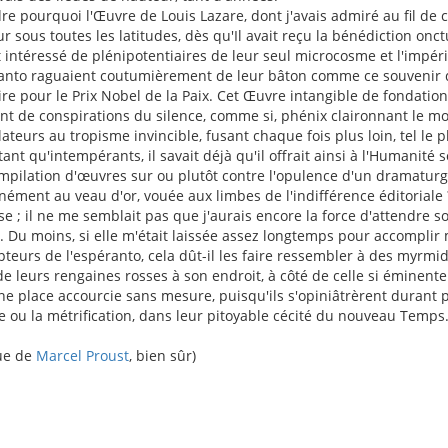
e pourquoi l'Œuvre de Louis Lazare, dont j'avais admiré au fil de 
r sous toutes les latitudes, dès qu'Il avait reçu la bénédiction onc
intéressé de plénipotentiaires de leur seul microcosme et l'impér
éranto raguaient coutumièrement de leur bâton comme ce souvenir d
aire pour le Prix Nobel de la Paix. Cet Œuvre intangible de fondation
nt de conspirations du silence, comme si, phénix claironnant le mo
ateurs au tropisme invincible, fusant chaque fois plus loin, tel le 
tant qu'intempérants, il savait déjà qu'il offrait ainsi à l'Humanit
mpilation d'œuvres sur ou plutôt contre l'opulence d'un dramaturg
nément au veau d'or, vouée aux limbes de l'indifférence éditoriale ? 
e ; il ne me semblait pas que j'aurais encore la force d'attendre s
n. Du moins, si elle m'était laissée assez longtemps pour accompl
mpteurs de l'espéranto, cela dût-il les faire ressembler à des my
e leurs rengaines rosses à son endroit, à côté de celle si éminente
ne place accourcie sans mesure, puisqu'ils s'opiniâtrèrent durant p
 ou la métrification, dans leur pitoyable cécité du nouveau Temps
que de
Marcel Proust
, bien sûr)