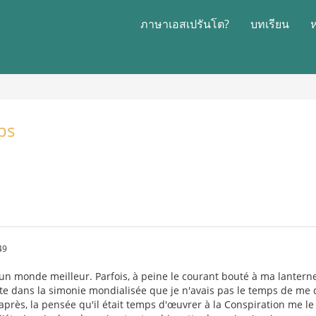
ภาษาเอสเปรันโต?
บทเรียน
ps
49
'un monde meilleur. Parfois, à peine le courant bouté à ma lanter
te dans la simonie mondialisée que je n'avais pas le temps de me di
rès, la pensée qu'il était temps d'œuvrer à la Conspiration me le r