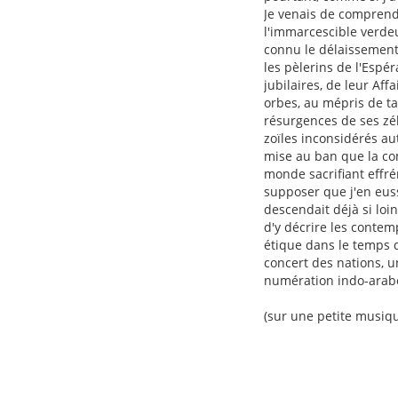
Je venais de comprendr
l'immarcescible verdeu
connu le délaissement 
les pèlerins de l'Esp
jubilaires, de leur Aff
orbes, au mépris de ta
résurgences de ses zél
zoïles inconsidérés au
mise au ban que la co
monde sacrifiant effré
supposer que j'en euss
descendait déjà si loi
d'y décrire les conte
étique dans le temps d
concert des nations, u
numération indo-arabe
(sur une petite musi