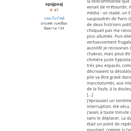
la télécommande que j'
opajpoaj
venait de m'étourdir, 
47
média : un stade, un E
แสดงโปรไฟล์
saupoudrés de Paris Ga
ประเทศ: เบลเยียม
de deux histrions poli
ข้อความ 134
choquait pas ma raiso
plus allumée. Puis ell
vertueusement frugale,
aussitôt je recouvrais
chakras, mais peut-êt
chimère juste hypostas
très peu espacés, comm
décrivaient la désolat
plie va être gravé dan
inaccoutumés, aux inte
de la foule, à la doul
[...]
J'éprouvais un sentim
interruption, été vécu
j'avais à toute minute
sans le déplacer. La da
était un point de repè
pourtant, comme si j'a