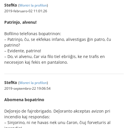
StefKo
(
Montri la profilon
)
2019-februaro-02 11:01:26
Patrinjo, alvenu!
Bofilino telefonas bopatrinon:
– Patrinjo, ĉu, se ekfekas infano, alivestigas ĝin patro, ĉu
patrino?
– Evidente, patrino!
– Do, vi alvenu, ĉar via filo tiel ebriiĝis, ke ne trafis en
necesejon kaj fekis en pantalono.
StefKo
(
Montri la profilon
)
2019-septembro-22 19:06:54
Abomena bopatrino
Deĵorejo de fajrobrigado. Deĵoranto akceptas avizon pri
incendio kaj respondas:
– Sinjorino, ni ne havas nek unu ĉaron, ĉiuj forveturis al