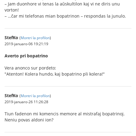
– Jam duonhore vi tenas la aŭskultilon kaj vi ne diris unu
vorton!
– …ĉar mi telefonas mian bopatrinon – respondas la junulo.
StefKo
(
Montri la profilon
)
2019-januaro-06 19:21:19
Averto pri bopatrino
Vera anonco sur pordeto:
"Atenton! Kolera hundo, kaj bopatrino pli kolera!"
StefKo
(
Montri la profilon
)
2019-januaro-26 11:26:28
Tiun fadenon mi komencis memore al mistrafaj bopatrinoj.
Neniu povas aldoni ion?