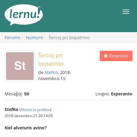
Al
la
Men
enhavo
Forumo
Humuro
Ŝercoj pri bopatrino
Ŝercoj pri
Respondi
bopatrino
de
StefKo
, 2018-
novembro-15
Mesaĝoj:
50
Lingvo:
Esperanto
StefKo
(
Montri la profilon
)
2018-decembro-21 20:14:05
Kiel alveturis avino?