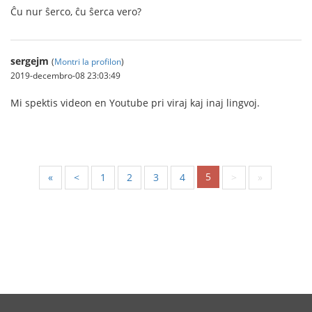
Ĉu nur ŝerco, ĉu ŝerca vero?
sergejm
(
Montri la profilon
)
2019-decembro-08 23:03:49
Mi spektis videon en Youtube pri viraj kaj inaj lingvoj.
5
«
<
1
2
3
4
>
»