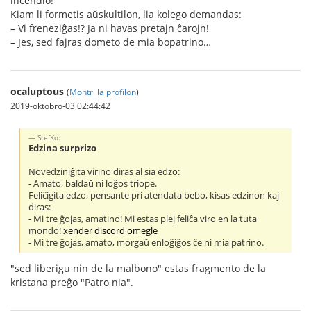
incendio!
Kiam li formetis aŭskultilon, lia kolego demandas:
– Vi freneziĝas!? Ja ni havas pretajn ĉarojn!
– Jes, sed fajras dometo de mia bopatrino…
ocaluptous
(
Montri la profilon
)
2019-oktobro-03 02:44:42
StefKo:
Edzina surprizo
Novedziniĝita virino diras al sia edzo:
- Amato, baldaŭ ni loĝos triope.
Feliĉigita edzo, pensante pri atendata bebo, kisas edzinon kaj
diras:
- Mi tre ĝojas, amatino! Mi estas plej feliĉa viro en la tuta
mondo!
xender
discord
omegle
- Mi tre ĝojas, amato, morgaŭ enloĝiĝos ĉe ni mia patrino.
"sed liberigu nin de la malbono" estas fragmento de la
kristana preĝo "Patro nia".