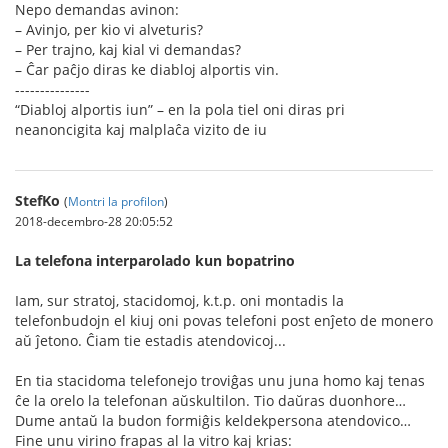
Nepo demandas avinon:
– Avinjo, per kio vi alveturis?
– Per trajno, kaj kial vi demandas?
– Ĉar paĉjo diras ke diabloj alportis vin.
---------------
“Diabloj alportis iun” – en la pola tiel oni diras pri
neanoncigita kaj malplaĉa vizito de iu
StefKo
(
Montri la profilon
)
2018-decembro-28 20:05:52
La telefona interparolado kun bopatrino
Iam, sur stratoj, stacidomoj, k.t.p. oni montadis la
telefonbudojn el kiuj oni povas telefoni post enĵeto de monero
aŭ ĵetono. Ĉiam tie estadis atendovicoj...
En tia stacidoma telefonejo troviĝas unu juna homo kaj tenas
ĉe la orelo la telefonan aŭskultilon. Tio daŭras duonhore…
Dume antaŭ la budon formiĝis keldekpersona atendovico…
Fine unu virino frapas al la vitro kaj krias: