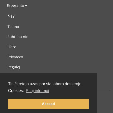
Esperanto
Pri ni
Teamo
Subtenu nin
Libro
Privateco
Reguloj
Kontaktu nin
Tiu ĉi retejo uzas por sia laboro dosierojn
Cookies.
Pliaj informoj
Akcepti
© 2002-2026 lernu.net |
Impressum