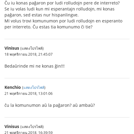
Ĉu iu konas paĝaron por ludi rolludojn pere de interreto?
Se iu volas ludi kun mi esperantajn rolludojn, mi konas
paĝaron, sed estas nur hispanlingve.
MI volus trovi komunumon por ludi rolludojn en esperanto
per interreto. Ĉu estas tia komunumo ĉi tie?
Vinisus
(แสดงโปรไฟล์)
18 พฤศจิกายน 2018, 21:45:07
Bedaŭrinde mi ne konas ĝin!!!
Kenchio
(
แสดงโปรไฟล์
)
21 พฤศจิกายน 2018, 13:01:06
ĉu la komunumon aŭ la paĝaron? aŭ ambaŭ?
Vinisus
(แสดงโปรไฟล์)
21 พฤศจิกายน 2018, 16:39:59