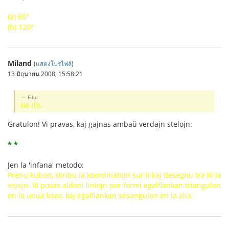
(a) 60°
(b) 120°
Miland
(
แสดงโปรไฟล์
)
13 มิถุนายน 2008, 15:58:21
Filu:
(a)..(b)..
Gratulon! Vi pravas, kaj gajnas ambaŭ verdajn stelojn:
* *
Jen la 'infana' metodo:
Prenu kubon, skribu la koordinatojn sur li kaj desegnu tra ili la
vojojn. Vi povas aldoni liniojn por formi egalflankan triangulon
en la unua kazo, kaj egalflankan sesangulon en la alia.