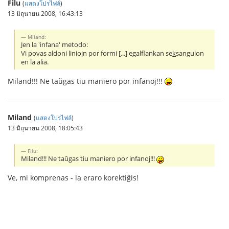
Filu
(
แสดงโปรไฟล์
)
13 มิถุนายน 2008, 16:43:13
Miland:
Jen la 'infana' metodo:
Vi povas aldoni liniojn por formi [...] egalflankan se
k
sangulon
en la alia.
Miland!!! Ne taŭgas tiu maniero por infanoj!!!
Miland
(
แสดงโปรไฟล์
)
13 มิถุนายน 2008, 18:05:43
Filu:
Miland!!! Ne taŭgas tiu maniero por infanoj!!!
Ve, mi komprenas - la eraro korektiĝis!