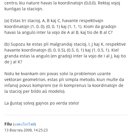
centro, kiu nature havas la koordinatojn (0,0,0). Rektaj vojoj
kunligas la staciojn.
(a) Estas tri stacioj, A, B kaj C, havante respektivajn
koordinatojn (1, 0, 0), (0, 0, 1) kaj (1, 1, 1). Kiom da gradojn
havas la angulo inter la vojo de A al B, kaj tio de B al C?
(b) Supozu ke estas pli malgrandaj stacioj, I, J kaj K, respektive
havante koordinatojn (0, 0, 0.5), (0.5, 0, 1) kaj (1, 0.5, 1). Kiel
granda estas la angulo (en gradoj) inter la vojo de I al J, kaj tio
de J al K?
Notu ke kvankam oni povas solvi la problemon uzante
vektoran geometrion, estas pli simpla metodo, kiun multe da
infanoj povus kompreni (se ili komprenus la koordinatojn de
la stacioj per bildo aŭ modelo).
La ĝustaj solvoj gajnos po verda stelo!
Filu
(
แสดงโปรไฟล์
)
13 มิถุนายน 2008, 14:25:23