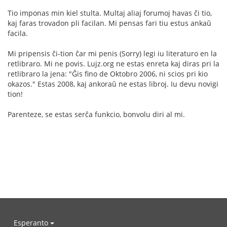
Tio imponas min kiel stulta. Multaj aliaj forumoj havas ĉi tio,
kaj faras trovadon pli facilan. Mi pensas fari tiu estus ankaŭ
facila.
Mi pripensis ĉi-tion ĉar mi penis (Sorry) legi iu literaturo en la
retlibraro. Mi ne povis. Lujz.org ne estas enreta kaj diras pri la
retlibraro la jena: "Ĝis fino de Oktobro 2006, ni scios pri kio
okazos." Estas 2008, kaj ankoraŭ ne estas libroj. Iu devu novigi
tion!
Parenteze, se estas serĉa funkcio, bonvolu diri al mi.
Esperanto