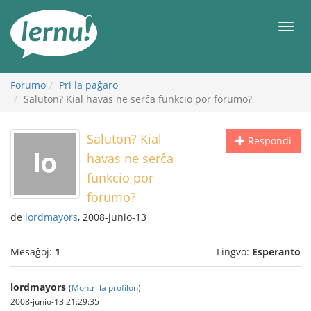
Al
la
Men
enhavo
Forumo
Pri la paĝaro
Saluton? Kial havas ne serĉa funkcio por forumo?
Saluton? Kial
Respondi
havas ne serĉa
funkcio por
forumo?
de
lordmayors
, 2008-junio-13
Mesaĝoj:
1
Lingvo:
Esperanto
lordmayors
(
Montri la profilon
)
2008-junio-13 21:29:35