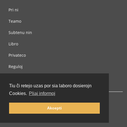
Pri ni
Teamo
Subtenu nin
Libro
Privateco
Reguloj
Kontaktu nin
Tiu ĉi retejo uzas por sia laboro dosierojn
Cookies.
Pliaj informoj
Akcepti
© 2002-2026 lernu.net |
Impressum