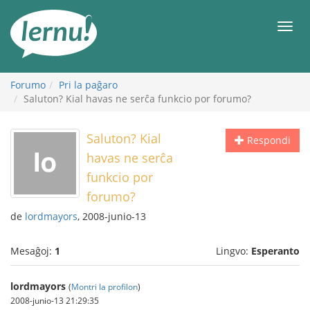
Al
la
Men
enhavo
Forumo
Pri la paĝaro
Saluton? Kial havas ne serĉa funkcio por forumo?
Saluton? Kial
Respondi
havas ne serĉa
funkcio por
forumo?
de
lordmayors
, 2008-junio-13
Mesaĝoj:
1
Lingvo:
Esperanto
lordmayors
(
Montri la profilon
)
2008-junio-13 21:29:35