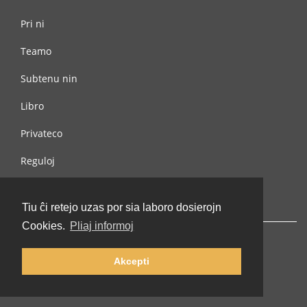
Pri ni
Teamo
Subtenu nin
Libro
Privateco
Reguloj
Kontaktu nin
Tiu ĉi retejo uzas por sia laboro dosierojn
Cookies.
Pliaj informoj
Akcepti
© 2002-2026 lernu.net |
Impressum