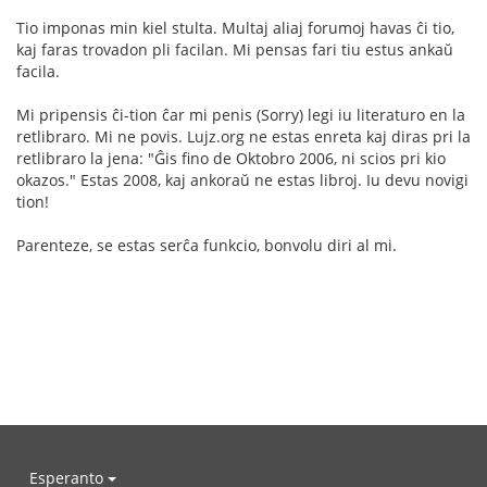
Tio imponas min kiel stulta. Multaj aliaj forumoj havas ĉi tio,
kaj faras trovadon pli facilan. Mi pensas fari tiu estus ankaŭ
facila.
Mi pripensis ĉi-tion ĉar mi penis (Sorry) legi iu literaturo en la
retlibraro. Mi ne povis. Lujz.org ne estas enreta kaj diras pri la
retlibraro la jena: "Ĝis fino de Oktobro 2006, ni scios pri kio
okazos." Estas 2008, kaj ankoraŭ ne estas libroj. Iu devu novigi
tion!
Parenteze, se estas serĉa funkcio, bonvolu diri al mi.
Esperanto