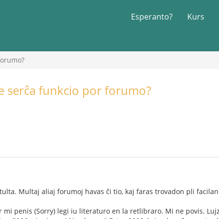
Esperanto?
Kurs
 forumo?
ne serĉa funkcio por forumo?
ulta. Multaj aliaj forumoj havas ĉi tio, kaj faras trovadon pli facilan
 mi penis (Sorry) legi iu literaturo en la retlibraro. Mi ne povis. Luj