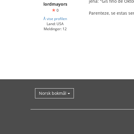
jena: "Ĝis fino de Okto
lordmayors
0
Parenteze, se estas ser
Å vise profilen
Land: USA
Meldinger: 12
Norsk bokmål