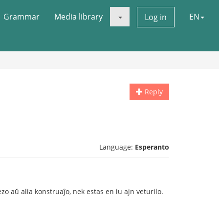
Grammar
Media library
EN
Log in
Reply
Language:
Esperanto
o aŭ alia konstruaĵo, nek estas en iu ajn veturilo.