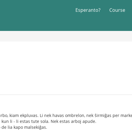
Esperanto?
Course
urbo, kiam ekpluvas. Li nek havas ombrelon, nek ŝirmiĝas per markez
 kun li - li estas tute sola. Nek estas arboj apude.
de lia kapo malsekiĝas.