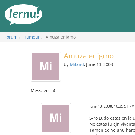
Skip
to
the
content
Forum
Humour
Amuza enigmo
Amuza enigmo
by
Miland
, June 13, 2008
Messages:
4
June 13, 2008, 10:35:51 PM
S-ro Ludo estas en la 
Ne estas iu ajn vivanta
Tamen eĉ ne unu haro 