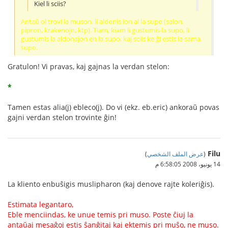
Kiel li sciis?
Antaŭ ol trovi la muson, li aldonis ion al la supo (salon,
pipron, krakenojn, ktp). Tiam, kiam li gustumis la supo, li
gustumis la aldonaĵon en la supo, kaj sciis ke ĝi estis la sama
supo.
Gratulon! Vi pravas, kaj gajnas la verdan stelon:
*
Tamen estas alia(j) ebleco(j). Do vi (ekz. eb.eric) ankoraŭ povas
gajni verdan stelon trovinte ĝin!
Filu
(
عرض الملف الشخصي
)
14 يونيو، 2008 6:58:05 م
La kliento enbuŝigis muslipharon (kaj denove rajte koleriĝis).
Estimata legantaro,
Eble menciindas, ke unue temis pri muso. Poste ĉiuj la
antaŭaj mesaĝoj estis ŝanĝitaj kaj ektemis pri muŝo, ne muso.