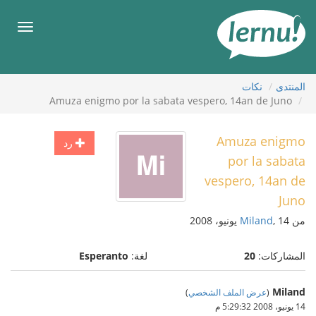
لى
لمحتويات
قائمة
طعام
المنتدى
نكات
Amuza enigmo por la sabata vespero, 14an de Juno
Amuza enigmo
رد
por la sabata
vespero, 14an de
Juno
من
, 14 يونيو، 2008
Miland
المشاركات:
20
لغة:
Esperanto
Miland
(
عرض الملف الشخصي
)
14 يونيو، 2008 5:29:32 م