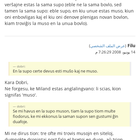
verŝajne estas la sama supo (eble ne la sama bovlo, sed
tamen la sama supo: eble supo, en kiu unue estas muso, kiun
oni enbovligas kaj el kiu oni denove plenigas novan bovlon,
kiam troviĝis la muso en la unua bovlo).
Filu
(
عرض الملف الشخصي
)
14 يونيو، 2008 7:26:29 م
dobri:
En la supo certe devus esti muŝo kaj ne muso.
Kara Dobri,
Ne forgesu, ke Miland estas anglalingvano: li scias, kion
signifas 'muso'.
dobri:
Se mi havus en la supo muson, tiam la supo tiom multe
fiodorus, ke mi ekkonus la saman supon sen gustumi ĝin
duafoje.
Mi ne dirus tion: tre ofte mi trovis musojn en siteloj,
dumnokte dronintaj post falo el bretoj en duon- aŭ trion-