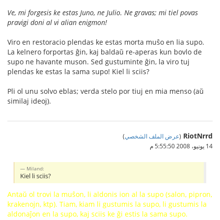
Ve, mi forgesis ke estas Juno, ne Julio. Ne gravas; mi tiel povas
pravigi doni al vi alian enigmon!
Viro en restoracio plendas ke estas morta muŝo en lia supo.
La kelnero forportas ĝin, kaj baldaŭ re-aperas kun bovlo de
supo ne havante muson. Sed gustuminte ĝin, la viro tuj
plendas ke estas la sama supo! Kiel li sciis?
Pli ol unu solvo eblas; verda stelo por tiuj en mia menso (aŭ
similaj ideoj).
RiotNrrd
(
عرض الملف الشخصي
)
14 يونيو، 2008 5:55:50 م
Miland:
Kiel li sciis?
Antaŭ ol trovi la muŝon, li aldonis ion al la supo (salon, pipron,
krakenojn, ktp). Tiam, kiam li gustumis la supo, li gustumis la
aldonaĵon en la supo, kaj sciis ke ĝi estis la sama supo.