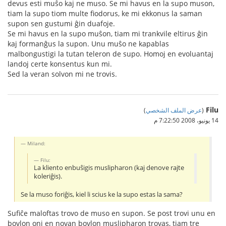
devus esti muŝo kaj ne muso. Se mi havus en la supo muson,
tiam la supo tiom multe fiodorus, ke mi ekkonus la saman
supon sen gustumi ĝin duafoje.
Se mi havus en la supo muŝon, tiam mi trankvile eltirus ĝin
kaj formanĝus la supon. Unu muŝo ne kapablas
malbongustigi la tutan teleron de supo. Homoj en evoluantaj
landoj certe konsentus kun mi.
Sed la veran solvon mi ne trovis.
Filu
(
عرض الملف الشخصي
)
14 يونيو، 2008 7:22:50 م
Miland:
Filu:
La kliento enbuŝigis muslipharon (kaj denove rajte
koleriĝis).
Se la muso foriĝis, kiel li scius ke la supo estas la sama?
Sufiĉe maloftas trovo de muso en supon. Se post trovi unu en
bovlon oni en novan bovlon muslipharon trovas, tiam tre