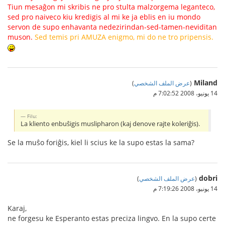
Tiun mesaĝon mi skribis ne pro stulta malzorgema leganteco,
sed pro naiveco kiu kredigis al mi ke ja eblis en iu mondo
servon de supo enhavanta nedezirindan-sed-tamen-neviditan
muson.
Sed temis pri AMUZA enigmo, mi do ne tro pripensis.
Miland
(
عرض الملف الشخصي
)
14 يونيو، 2008 7:02:52 م
Filu:
La kliento enbuŝigis muslipharon (kaj denove rajte koleriĝis).
Se la muŝo foriĝis, kiel li scius ke la supo estas la sama?
dobri
(
عرض الملف الشخصي
)
14 يونيو، 2008 7:19:26 م
Karaj,
ne forgesu ke Esperanto estas preciza lingvo. En la supo certe