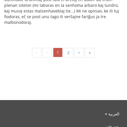
plenan sitelon (mi laboras en la senhoma arbaro kaj tundro,
kaj musoj estas malsenhaveblaj tie...) Mi ne opinias, ke ili tuj
fiodoras, eĉ se post unu tago ili verŝajne fariĝus ja tre
malbonodoraj.
1
«
<
2
>
»
العربية
من نحن