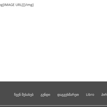
img]IMAGE URL[[]/img]
ჩვენ შესახებ
გუნდი
დაგვეხმარეთ
Libro
პი