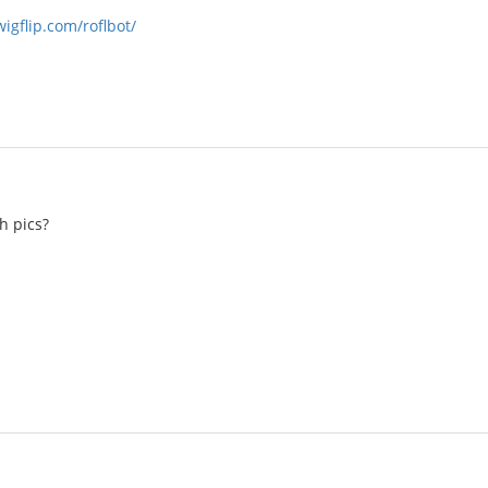
wigflip.com/roflbot/
h pics?