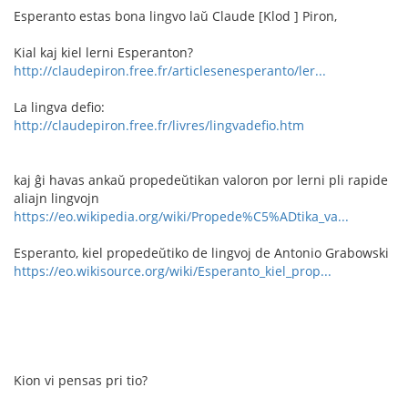
Esperanto estas bona lingvo laŭ Claude [Klod ] Piron,
Kial kaj kiel lerni Esperanton?
http://claudepiron.free.fr/articlesenesperanto/ler...
La lingva defio:
http://claudepiron.free.fr/livres/lingvadefio.htm
kaj ĝi havas ankaŭ propedeŭtikan valoron por lerni pli rapide
aliajn lingvojn
https://eo.wikipedia.org/wiki/Propede%C5%ADtika_va...
Esperanto, kiel propedeŭtiko de lingvoj de Antonio Grabowski
https://eo.wikisource.org/wiki/Esperanto_kiel_prop...
Kion vi pensas pri tio?