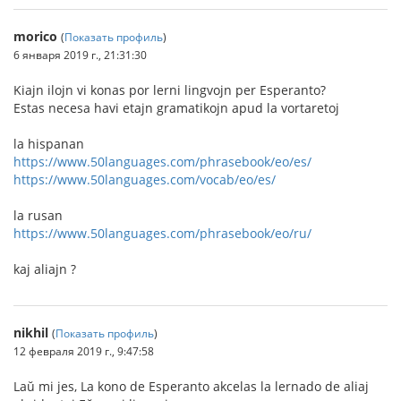
morico
(
Показать профиль
)
6 января 2019 г., 21:31:30
Kiajn ilojn vi konas por lerni lingvojn per Esperanto?
Estas necesa havi etajn gramatikojn apud la vortaretoj
la hispanan
https://www.50languages.com/phrasebook/eo/es/
https://www.50languages.com/vocab/eo/es/
la rusan
https://www.50languages.com/phrasebook/eo/ru/
kaj aliajn ?
nikhil
(
Показать профиль
)
12 февраля 2019 г., 9:47:58
Laŭ mi jes, La kono de Esperanto akcelas la lernado de aliaj