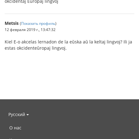
okcidentaj Eŭropaj lingvoj
Metsis
(
Показать профиль
)
12 февраля 2019 г., 13:47:32
Kiel E-o akcelas lernadon de la eŭska aŭ la keltaj lingvoj? Ili ja
estas okcidenteŭropaj lingvoj.
Русский
О нас