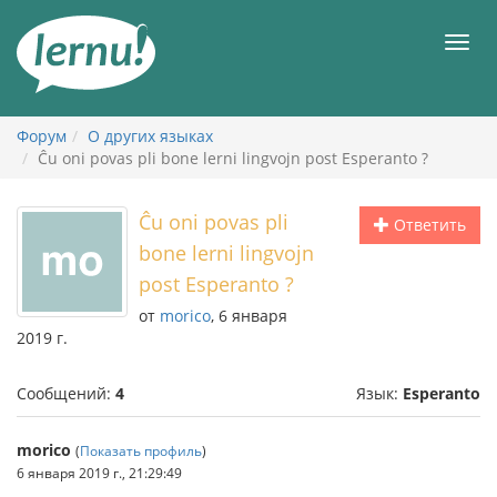
К
содержанию
Мен
Форум
О других языках
Ĉu oni povas pli bone lerni lingvojn post Esperanto ?
Ĉu oni povas pli
Ответить
bone lerni lingvojn
post Esperanto ?
от
morico
, 6 января
2019 г.
Сообщений:
4
Язык:
Esperanto
morico
(
Показать профиль
)
6 января 2019 г., 21:29:49