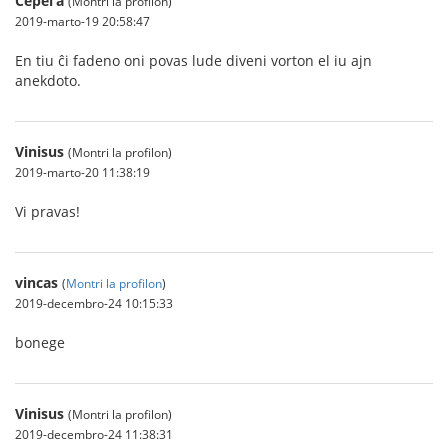
Серёга
(Montri la profilon)
2019-marto-19 20:58:47
En tiu ĉi fadeno oni povas lude diveni vorton el iu ajn
anekdoto.
Vinisus
(Montri la profilon)
2019-marto-20 11:38:19
Vi pravas!
vincas
(
Montri la profilon
)
2019-decembro-24 10:15:33
bonege
Vinisus
(Montri la profilon)
2019-decembro-24 11:38:31