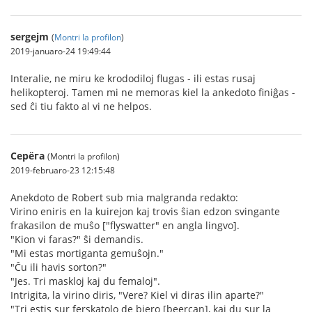
sergejm
(
Montri la profilon
)
2019-januaro-24 19:49:44
Interalie, ne miru ke krododiloj flugas - ili estas rusaj
helikopteroj. Tamen mi ne memoras kiel la ankedoto finiĝas -
sed ĉi tiu fakto al vi ne helpos.
Серёга
(Montri la profilon)
2019-februaro-23 12:15:48
Anekdoto de Robert sub mia malgranda redakto:
Virino eniris en la kuirejon kaj trovis ŝian edzon svingante
frakasilon de muŝo ["flyswatter" en angla lingvo].
"Kion vi faras?" ŝi demandis.
"Mi estas mortiganta gemuŝojn."
"Ĉu ili havis sorton?"
"Jes. Tri maskloj kaj du femaloj".
Intrigita, la virino diris, "Vere? Kiel vi diras ilin aparte?"
"Tri estis sur ferskatolo de biero [beercan], kaj du sur la