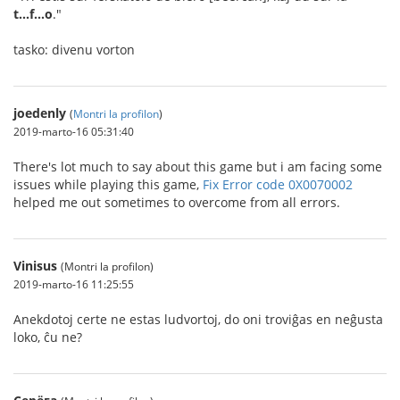
t...f...o
."
tasko: divenu vorton
joedenly
(
Montri la profilon
)
2019-marto-16 05:31:40
There's lot much to say about this game but i am facing some
issues while playing this game,
Fix Error code 0X0070002
helped me out sometimes to overcome from all errors.
Vinisus
(Montri la profilon)
2019-marto-16 11:25:55
Anekdotoj certe ne estas ludvortoj, do oni troviĝas en neĝusta
loko, ĉu ne?