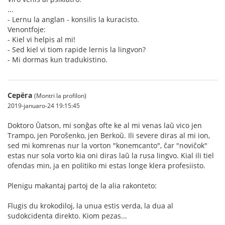
...
- Lernu la anglan - konsilis la kuracisto.
Venontfoje:
- Kiel vi helpis al mi!
- Sed kiel vi tiom rapide lernis la lingvon?
- Mi dormas kun tradukistino.
Серёга
(Montri la profilon)
2019-januaro-24 19:15:45
Doktoro Ŭatson, mi sonĝas ofte ke al mi venas laŭ vico jen
Trampo, jen Poroŝenko, jen Berkoŭ. Ili severe diras al mi ion,
sed mi komrenas nur la vorton "konemcanto", ĉar "noviĉok"
estas nur sola vorto kia oni diras laŭ la rusa lingvo. Kial ili tiel
ofendas min, ja en politiko mi estas longe klera profesiisto.
Plenigu makantaj partoj de la alia rakonteto:
Flugis du krokodiloj, la unua estis verda, la dua al
sudokcidenta direkto. Kiom pezas...