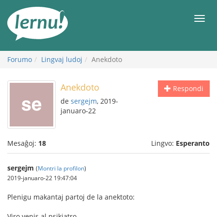
Al
la
Men
enhavo
Forumo
Lingvaj ludoj
Anekdoto
Anekdoto
Respondi
de
sergejm
, 2019-
januaro-22
Mesaĝoj:
18
Lingvo:
Esperanto
sergejm
(
Montri la profilon
)
2019-januaro-22 19:47:04
Plenigu makantaj partoj de la anektoto:
Viro venis al psikiatro.