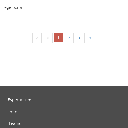
ege bona
1
«
<
2
>
»
Esperanto
Pri ni
Teamo