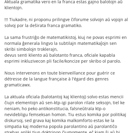
Aktuala gramatika vero en la franca estas gajno balotojn aŭ
klientojn.
!!! Tiukadre, ni proponu prilingve ĉiforume solvojn aŭ vojojn al
solvoj por la deŝirata franca gramatiko.
La sama frustriĝo de matematikistoj, kiuj ne povas esprimi en
normala ĝenerala lingvo la subtilajn matematikaĵojn sen
skribi simbolojn troklerajn,
devus senti kliento aŭ balotanto franca, oficiale kapabla
esprimi inkluzivecon pli facile/koncize per skribo ol parolo.
Nous intervenons en toute bienveillance pour guérir ce
détresse de la langue française à l'égard des genres
gramaticawx.
La aktuala oficiala (balotantoj kaj klientoj) solvo estas mencii
ĉiujn elementojn aŭ sen-ktp-igi parolon rilate seksojn, tiel ke
neniam, ho peko antikonstitucia, falsneŭtrala ktp-o
nevidebligu femseksan homon. Tiu estus komika por politikaj
diskursoj, sed grava kaj komika malkomforto estas ke la
simpatia kaj moderna popola parolantino aŭ parolantiĉo
strebas apliki tiun doktrinon ĉiumomente, eĉ kiam ŝi aŭ hi