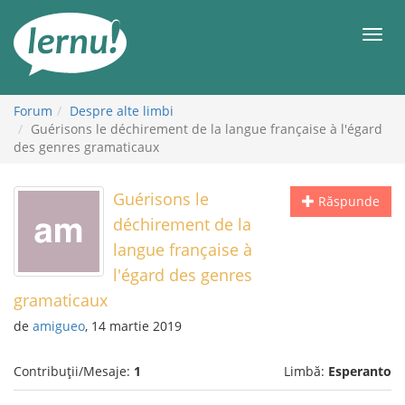
Mergi
la
Meni
conținut
Forum
Despre alte limbi
Guérisons le déchirement de la langue française à l'égard
des genres gramaticaux
Guérisons le
Răspunde
déchirement de la
langue française à
l'égard des genres
gramaticaux
de
amigueo
, 14 martie 2019
Contribuții/Mesaje:
1
Limbă:
Esperanto