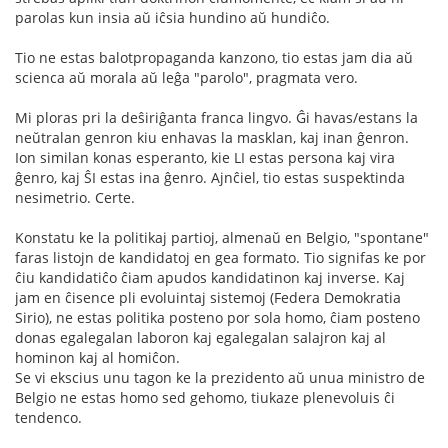
parolas kun insia aŭ iĉsia hundino aŭ hundiĉo.
Tio ne estas balotpropaganda kanzono, tio estas jam dia aŭ
scienca aŭ morala aŭ leĝa "parolo", pragmata vero.
Mi ploras pri la deŝiriĝanta franca lingvo. Ĝi havas/estans la
neŭtralan genron kiu enhavas la masklan, kaj inan ĝenron.
Ion similan konas esperanto, kie LI estas persona kaj vira
ĝenro, kaj ŜI estas ina ĝenro. Ajnĉiel, tio estas suspektinda
nesimetrio. Certe.
Konstatu ke la politikaj partioj, almenaŭ en Belgio, "spontane"
faras listojn de kandidatoj en gea formato. Tio signifas ke por
ĉiu kandidatiĉo ĉiam apudos kandidatinon kaj inverse. Kaj
jam en ĉisence pli evoluintaj sistemoj (Federa Demokratia
Sirio), ne estas politika posteno por sola homo, ĉiam posteno
donas egalegalan laboron kaj egalegalan salajron kaj al
hominon kaj al homiĉon.
Se vi ekscius unu tagon ke la prezidento aŭ unua ministro de
Belgio ne estas homo sed gehomo, tiukaze plenevoluis ĉi
tendenco.