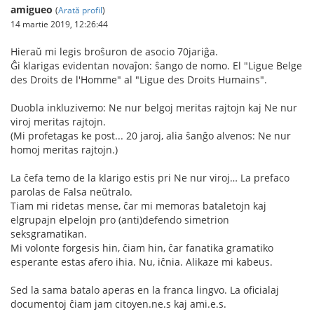
amigueo
(
Arată profil
)
14 martie 2019, 12:26:44
Hieraŭ mi legis broŝuron de asocio 70jariĝa.
Ĝi klarigas evidentan novaĵon: ŝango de nomo. El "Ligue Belge
des Droits de l'Homme" al "Ligue des Droits Humains".
Duobla inkluzivemo: Ne nur belgoj meritas rajtojn kaj Ne nur
viroj meritas rajtojn.
(Mi profetagas ke post... 20 jaroj, alia ŝanĝo alvenos: Ne nur
homoj meritas rajtojn.)
La ĉefa temo de la klarigo estis pri Ne nur viroj… La prefaco
parolas de Falsa neŭtralo.
Tiam mi ridetas mense, ĉar mi memoras bataletojn kaj
elgrupajn elpelojn pro (anti)defendo simetrion
seksgramatikan.
Mi volonte forgesis hin, ĉiam hin, ĉar fanatika gramatiko
esperante estas afero ihia. Nu, iĉnia. Alikaze mi kabeus.
Sed la sama batalo aperas en la franca lingvo. La oficialaj
documentoj ĉiam jam citoyen.ne.s kaj ami.e.s.