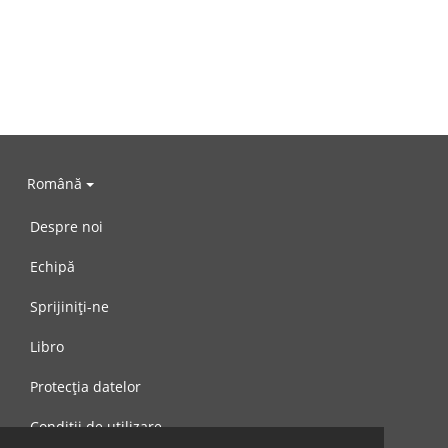
Română
Despre noi
Echipă
Sprijiniți-ne
Libro
Protecția datelor
Condiții de utilizare